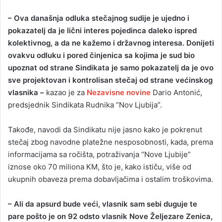
– Ova današnja odluka stečajnog sudije je ujedno i
pokazatelj da je lični interes pojedinca daleko ispred
kolektivnog, a da ne kažemo i državnog interesa. Donijeti
ovakvu odluku i pored činjenica sa kojima je sud bio
upoznat od strane Sindikata je samo pokazatelj da je ovo
sve projektovan i kontrolisan stečaj od strane većinskog
vlasnika –
kazao je za
Nezavisne novine
Dario Antonić,
predsjednik Sindikata Rudnika “Nov Ljubija”.
Takođe, navodi da Sindikatu nije jasno kako je pokrenut
stečaj zbog navodne platežne nesposobnosti, kada, prema
informacijama sa ročišta, potraživanja “Nove Ljubije”
iznose oko 70 miliona KM, što je, kako ističu, više od
ukupnih obaveza prema dobavljačima i ostalim troškovima.
– Ali da apsurd bude veći, vlasnik sam sebi duguje te
pare pošto je on 92 odsto vlasnik Nove Željezare Zenica,