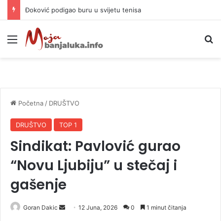
APIF izgubio spor sa komšijama, mora platiti 10.000 KM
Meni
P
Početna
/
DRUŠTVO
DRUŠTVO
TOP 1
Sindikat: Pavlović gurao
“Novu Ljubiju” u stečaj i
gašenje
Goran Dakic
S
12 Juna, 2026
0
1 minut čitanja
e