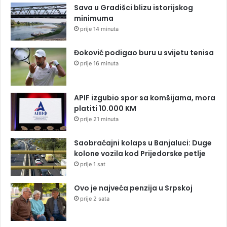
Sava u Gradišci blizu istorijskog
minimuma
prije 14 minuta
Đoković podigao buru u svijetu tenisa
prije 16 minuta
APIF izgubio spor sa komšijama, mora
platiti 10.000 KM
prije 21 minuta
Saobraćajni kolaps u Banjaluci: Duge
kolone vozila kod Prijedorske petlje
prije 1 sat
Ovo je najveća penzija u Srpskoj
prije 2 sata