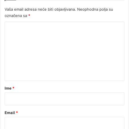
Vaša email adresa neće biti objavljivana.
Neophodna polja su
označena sa
*
K
o
m
e
n
t
a
r
Ime
*
*
Email
*