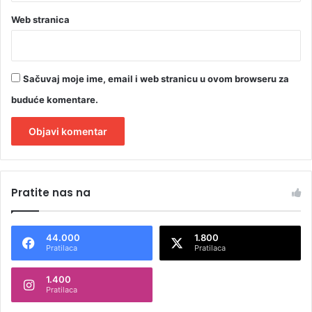
Web stranica
Sačuvaj moje ime, email i web stranicu u ovom browseru za
buduće komentare.
A
l
Pratite nas na
t
e
44.000
1.800
r
Pratilaca
Pratilaca
n
1.400
a
Pratilaca
t