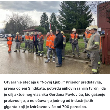
n
d
a
n
e
m
a
i
l
Otvaranje stečaja u “Novoj Ljubiji” Prijedor predstavlja,
prema ocjeni Sindikata, potvrdu njihovih ranijih tvrdnji da
je cilj aktuelnog vlasnika Gordana Pavlovića, bio gašenje
proizvodnje, a ne očuvanje jednog od industrijskih
giganta koji je izdržavao više od 700 porodica.