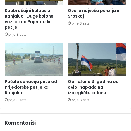
i
e
h
Saobraćajni kolaps u
Ovo je najveća penzija u
z
o
Banjaluci: Duge kolone
Srpskoj
j
d
vozila kod Prijedorske
prije 3 sata
a
o
petlje
p
v
prije 3 sata
e
a
p
l
r
e
a
7
z
8
n
5
e
m
i
Počela sanacija puta od
Obilježena 31 godina od
l
Prijedorske petlje ka
avio-napada na
Banjaluci
izbjegličku kolonu
i
o
prije 3 sata
prije 3 sata
n
a
K
Komentariši
M