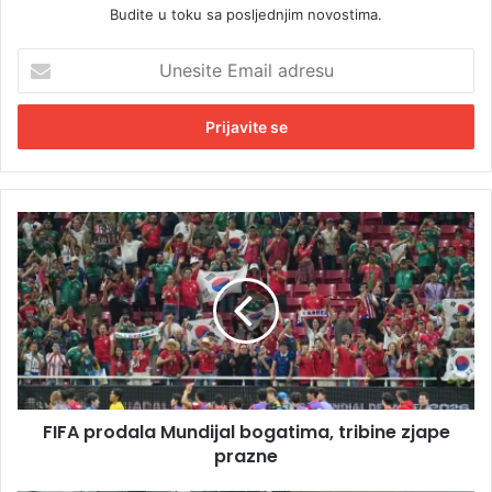
Budite u toku sa posljednjim novostima.
U
n
e
s
i
t
e
E
F
m
I
a
F
i
A
l
p
a
r
d
o
r
d
e
a
s
FIFA prodala Mundijal bogatima, tribine zjape
l
u
prazne
a
M