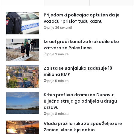
Prijedorski policajac optužen da je
vozaču “prišio” tuđu kaznu
prije 36 sekundi
Izrael gradi kanal za krokodile oko
zatvora za Palestince
prije 3 minute
Za šta se Banjaluka zadužuje 18
miliona KM?
prije 5 minuta
Srbin preživio dramu na Dunavu:
Riječna struja ga odnijela u drugu
državu
prije 8 minuta
Vlada pružila ruku za spas Željezare
Zenica, vlasnik je odbio