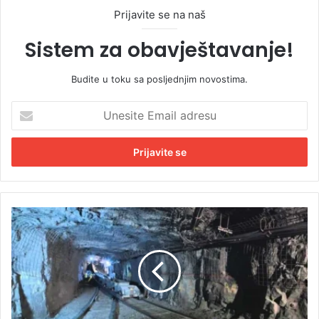
Prijavite se na naš
Sistem za obavještavanje!
Budite u toku sa posljednjim novostima.
U
n
e
s
i
t
e
E
R
m
u
a
d
i
a
l
r
a
i
d
u
r
Z