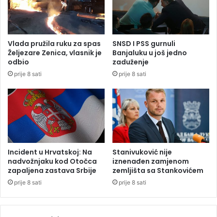
a
v
g
a
l
j
a
u
Vlada pružila ruku za spas
SNSD I PSS gurnuli
đ
d
Željezare Zenica, vlasnik je
Banjaluku u još jedno
u
a
odbio
zaduženje
r
prije 8 sati
prije 8 sati
i
o
u
o
b
j
e
k
Incident u Hrvatskoj: Na
Stanivuković nije
a
nadvožnjaku kod Otočca
iznenađen zamjenom
zapaljena zastava Srbije
zemljišta sa Stankovićem
t
prije 8 sati
prije 8 sati