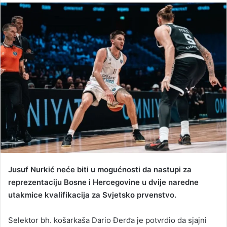
n
d
a
n
e
m
a
i
l
Jusuf Nurkić neće biti u mogućnosti da nastupi za
reprezentaciju Bosne i Hercegovine u dvije naredne
utakmice kvalifikacija za Svjetsko prvenstvo.
Selektor bh. košarkaša Dario Đerđa je potvrdio da sjajni