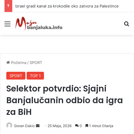
Izrael gradi kanal za krokodile oko zatvora za Palestince
Meni
P
Početna
/
SPORT
SPORT
TOP 1
Selektor potvrdio: Sjajni
Banjalučanin odbio da igra
za BiH
Goran Dakic
S
25 Maja, 2026
0
1 minut čitanja
e