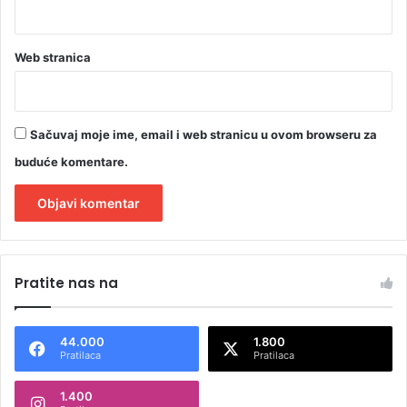
Web stranica
Sačuvaj moje ime, email i web stranicu u ovom browseru za
buduće komentare.
A
l
Pratite nas na
t
e
44.000
1.800
r
Pratilaca
Pratilaca
n
1.400
a