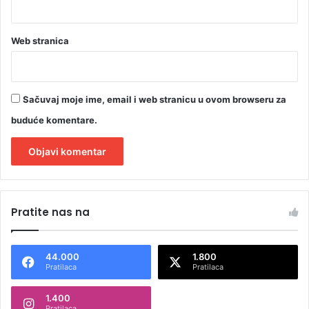
Web stranica
Sačuvaj moje ime, email i web stranicu u ovom browseru za
buduće komentare.
A
l
Pratite nas na
t
e
44.000
1.800
r
Pratilaca
Pratilaca
n
1.400
a
Pratilaca