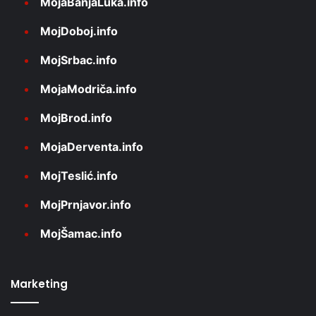
MojaBanjaLuka.info
MojDoboj.info
MojSrbac.info
MojaModriča.info
MojBrod.info
MojaDerventa.info
MojTeslić.info
MojPrnjavor.info
MojŠamac.info
Marketing