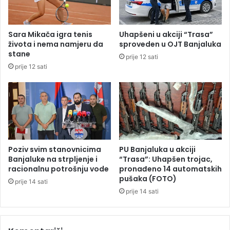
r
b
v
o
a
g
Sara Mikača igra tenis
Uhapšeni u akciji “Trasa”
t
l
života i nema namjeru da
sproveden u OJT Banjaluka
s
u
stane
prije 12 sati
k
k
prije 12 sati
e
s
i
u
p
z
o
n
s
o
l
g
j
p
e
r
Poziv svim stanovnicima
PU Banjaluka u akciji
d
o
Banjaluke na strpljenje i
“Trasa”: Uhapšen trojac,
i
j
racionalnu potrošnju vode
pronađeno 14 automatskih
c
pušaka (FOTO)
e
prije 14 sati
e
k
prije 14 sati
p
t
o
a
G
p