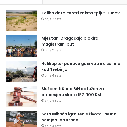
Koliko data centri zaista “piju” Dunav
prije 3 sata
Mještani Dragočaja blokirali
magistralni put
prije 3 sata
Helikopter ponovo gasi vatru u selima
kod Trebinja
prije 4 sata
Službenik Suda BiH optužen za
pronevjeru skoro 197.000 KM
prije 4 sata
Sara Mikača igra tenis života i nema
namjeru da stane
prije 4 sata