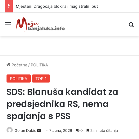
Helikopter ponovo gasi vatru u selima kod Trebinja
Meni
P
Početna
/
POLITIKA
POLITIKA
TOP 1
SDS: Blanuša kandidat za
predsjednika RS, nema
spajanja s PSS
Goran Dakic
S
7 Juna, 2026
0
2 minuta čitanja
e