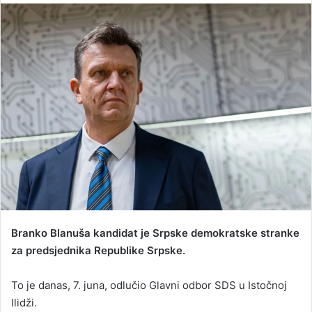
n
d
a
n
e
m
a
i
l
Branko Blanuša kandidat je Srpske demokratske stranke
za predsjednika Republike Srpske.
To je danas, 7. juna, odlučio Glavni odbor SDS u Istočnoj
Ilidži.