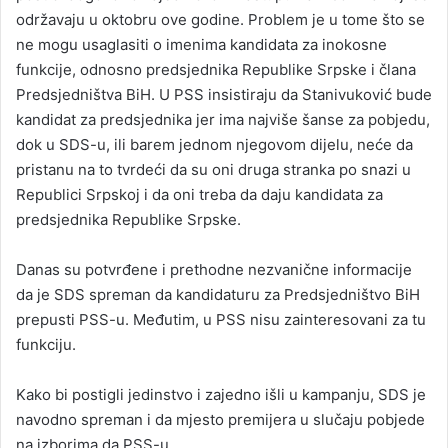
održavaju u oktobru ove godine. Problem je u tome što se
ne mogu usaglasiti o imenima kandidata za inokosne
funkcije, odnosno predsjednika Republike Srpske i člana
Predsjedništva BiH. U PSS insistiraju da Stanivuković bude
kandidat za predsjednika jer ima najviše šanse za pobjedu,
dok u SDS-u, ili barem jednom njegovom dijelu, neće da
pristanu na to tvrdeći da su oni druga stranka po snazi u
Republici Srpskoj i da oni treba da daju kandidata za
predsjednika Republike Srpske.
Danas su potvrđene i prethodne nezvanične informacije
da je SDS spreman da kandidaturu za Predsjedništvo BiH
prepusti PSS-u. Međutim, u PSS nisu zainteresovani za tu
funkciju.
Kako bi postigli jedinstvo i zajedno išli u kampanju, SDS je
navodno spreman i da mjesto premijera u slučaju pobjede
na izborima da PSS-u.