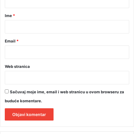
a
r
Ime
*
*
Email
*
Web stranica
Sačuvaj moje ime, email i web stranicu u ovom browseru za
buduće komentare.
A