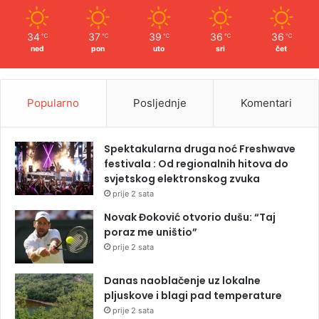
34
37
39
36
36
℃
℃
℃
℃
℃
ned
pon
uto
sri
čet
Popularno
Posljednje
Komentari
Spektakularna druga noć Freshwave
festivala : Od regionalnih hitova do
svjetskog elektronskog zvuka
prije 2 sata
Novak Đoković otvorio dušu: “Taj
poraz me uništio”
prije 2 sata
Danas naoblačenje uz lokalne
pljuskove i blagi pad temperature
prije 2 sata