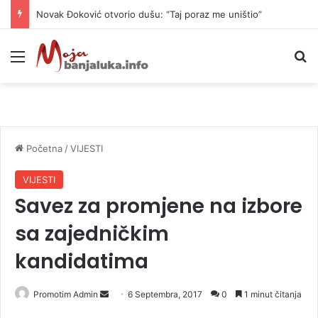
Novak Đoković otvorio dušu: “Taj poraz me uništio”
Meni
P
Početna
/
VIJESTI
VIJESTI
Savez za promjene na izbore
sa zajedničkim
kandidatima
Promotim Admin
S
6 Septembra, 2017
0
1 minut čitanja
e