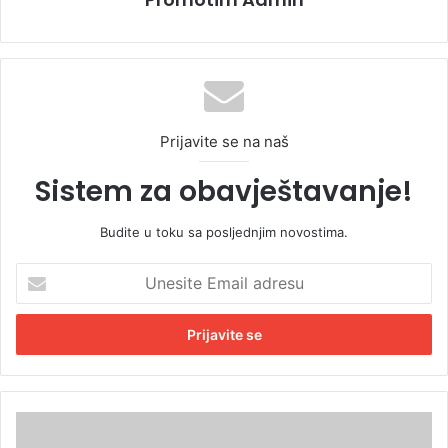
Prijavite se na naš
Sistem za obavještavanje!
Budite u toku sa posljednjim novostima.
U
n
e
s
i
t
e
E
K
m
a