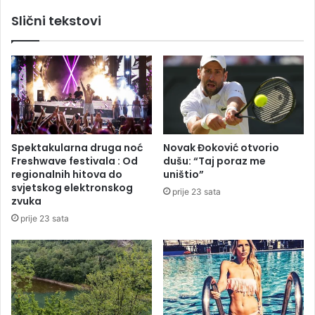
s
o
Slični tekstovi
i
b
j
i
e
č
z
n
a
i
k
p
o
j
n
e
c
š
Spektakularna druga noć
Novak Đoković otvorio
e
a
Freshwave festivala : Od
dušu: “Taj poraz me
s
č
regionalnih hitova do
uništio”
i
k
svjetskog elektronskog
prije 23 sata
j
i
zvuka
e
p
prije 23 sata
B
r
i
e
H
l
a
z
i