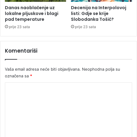
Danas naoblačenje uz
Decenija na Interpolovoj
lokalne pljuskove i blagi
listi: Gdje se krije
pad temperature
Slobodanka Tošić?
prije 23 sata
prije 23 sata
Komentariši
Vaša email adresa neće biti objavljivana.
Neophodna polja su
označena sa
*
K
o
m
e
n
t