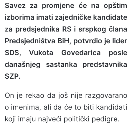
Savez za promjene će na opštim
n
d
izborima imati zajedničke kandidate
a
n
za predsjednika RS i srspkog člana
e
Predsjedništva BiH, potvrdio je lider
m
a
SDS, Vukota Govedarica posle
i
l
današnjeg sastanka predstavnika
SZP.
On je rekao da još nije razgovarano
o imenima, ali da će to biti kandidati
koji imaju najveći politički pedigre.