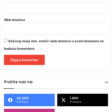
Web stranica
Sačuvaj moje ime, email i web stranicu u ovom browseru za
buduće komentare.
A
l
Pratite nas na
t
e
44.000
1.800
r
Pratilaca
Pratilaca
n