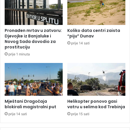
n
e
j
t
a
a
l
č
u
k
Pronađen mrtav u zatvoru:
Koliko data centri zaista
k
a
Djevojke iz Banjaluke i
“piju” Dunav
a
n
Novog Sada dovodio za
prije 14 sati
-
a
prostituciju
L
p
prije 1 minuta
a
i
k
t
t
a
a
n
š
j
i
e
(
k
V
o
Mještani Dragočaja
Helikopter ponovo gasi
I
j
blokirali magistralni put
vatru u selima kod Trebinja
D
e
prije 14 sati
prije 15 sati
E
k
O
a
)