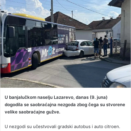
d
a
n
e
m
a
i
l
U banjalučkom naselju Lazarevo, danas (9. juna)
dogodila se saobraćajna nezgoda zbog čega su stvorene
velike saobraćajne gužve.
U nezgodi su učestvovali gradski autobus i auto citroen.