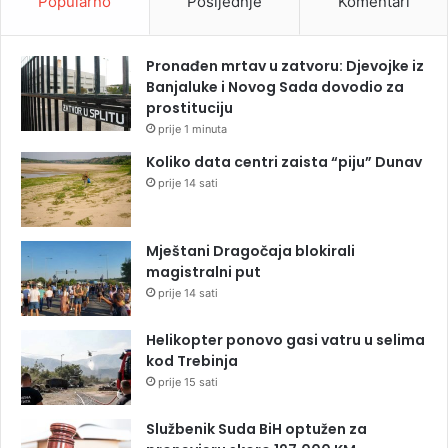
Popularno
Posljednje
Komentari
Pronađen mrtav u zatvoru: Djevojke iz
Banjaluke i Novog Sada dovodio za
prostituciju
prije 1 minuta
Koliko data centri zaista “piju” Dunav
prije 14 sati
Mještani Dragočaja blokirali
magistralni put
prije 14 sati
Helikopter ponovo gasi vatru u selima
kod Trebinja
prije 15 sati
Službenik Suda BiH optužen za