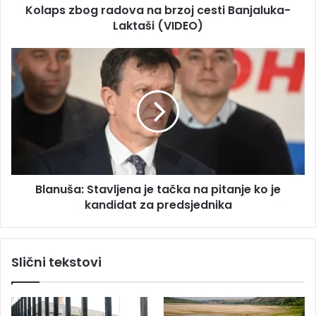
s
Kolaps zbog radova na brzoj cesti Banjaluka-
g
u
Laktaši (VIDEO)
r
a
d
B
o
l
v
a
a
n
n
u
a
š
b
a
r
:
z
S
o
Blanuša: Stavljena je tačka na pitanje ko je
t
j
kandidat za predsjednika
a
c
v
e
l
s
j
Slični tekstovi
t
e
i
n
B
a
a
j