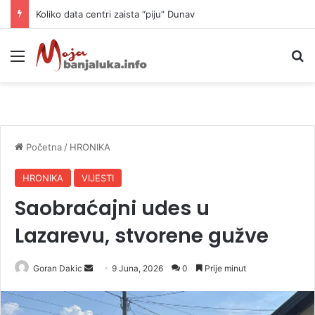
Koliko data centri zaista “piju” Dunav
Meni
P
Početna
/
HRONIKA
HRONIKA
VIJESTI
Saobraćajni udes u
Lazarevu, stvorene gužve
Goran Dakic
S
9 Juna, 2026
0
Prije minut
e
n