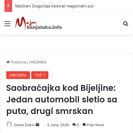
Helikopter ponovo gasi vatru u selima kod Trebinja
Meni
P
Početna
/
HRONIKA
HRONIKA
TOP 1
Saobraćajka kod Bijeljine:
Jedan automobil sletio sa
puta, drugi smrskan
Goran Dakic
S
5 Juna, 2026
0
Prije minut
e