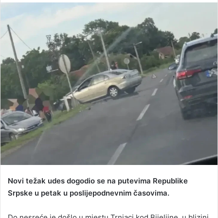
n
d
a
n
e
m
a
i
l
Novi težak udes dogodio se na putevima Republike
Srpske u petak u poslijepodnevnim časovima.
Do nesreće je došlo u mjestu Trnjaci kod Bijeljine, u blizini