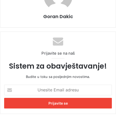
Goran Dakic
Prijavite se na naš
Sistem za obavještavanje!
Budite u toku sa posljednjim novostima.
U
n
e
s
i
t