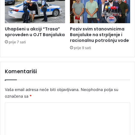
O
U
T
:
O
P
)
r
o
Uhapšeni u akciji “Trasa”
Poziv svim stanovnicima
c
sproveden u OJT Banjaluka
Banjaluke na strpljenje i
e
racionalnu potrošnju vode
prije 7 sati
s
prije 9 sati
p
r
o
Komentariši
š
i
r
Vaša email adresa neće biti objavljivana.
Neophodna polja su
e
označena sa
*
n
j
K
a
b
o
i
m
ć
e
e