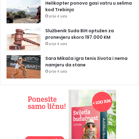
Helikopter ponovo gasi vatru u selima
kod Trebinja
prije 4 sata
Službenik Suda BiH optužen za
pronevjeru skoro 197.000 KM
prije 4 sata
Sara Mikača igra tenis života i nema
namjeru da stane
prije 4 sata