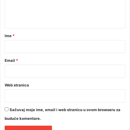
b
n
r
t
ž
i
a
r
Ime
*
*
Email
*
Web stranica
Sačuvaj moje ime, email i web stranicu u ovom browseru za
buduće komentare.