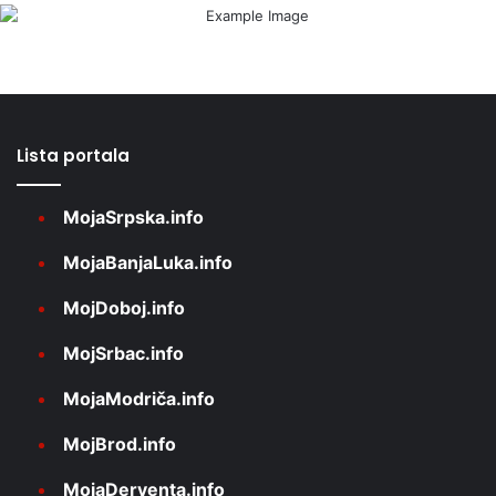
Lista portala
MojaSrpska.info
MojaBanjaLuka.info
MojDoboj.info
MojSrbac.info
MojaModriča.info
MojBrod.info
MojaDerventa.info