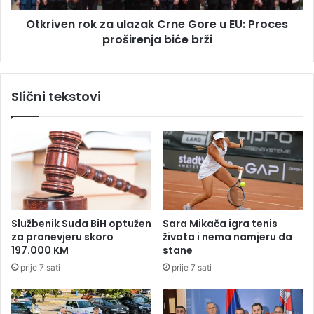
u
r
k
Otkriven rok za ulazak Crne Gore u EU: Proces
o
a
proširenja biće brži
k
p
z
o
a
r
u
Slični tekstovi
o
l
d
a
i
z
o
a
ž
k
e
C
n
r
u
n
u
e
Službenik Suda BiH optužen
Sara Mikača igra tenis
k
G
za pronevjeru skoro
života i nema namjeru da
u
o
197.000 KM
stane
ć
r
prije 7 sati
prije 7 sati
i
e
(
u
F
E