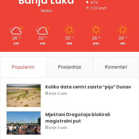
Banja Luka
47%
2.22 km/h
Vedro
36
33
35
38
39
℃
℃
℃
℃
℃
pet
sub
ned
pon
uto
Popularno
Posljednje
Komentari
Koliko data centri zaista “piju” Dunav
prije 3 sata
Mještani Dragočaja blokirali
magistralni put
prije 3 sata