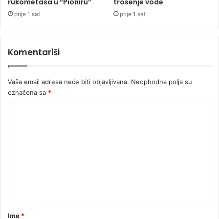
l
rukometaša u “Pioniru”
trošenje vode
j
prije 1 sat
prije 1 sat
i
d
j
Komentariši
e
č
a
Vaša email adresa neće biti objavljivana.
Neophodna polja su
k
označena sa
*
a
u
K
b
i
o
c
m
e
e
i
d
n
u
t
u
z
a
a
r
Ime
*
t