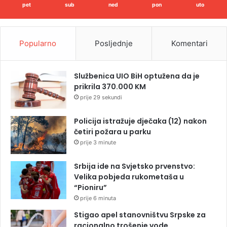
pet
sub
ned
pon
uto
Popularno
Posljednje
Komentari
Službenica UIO BiH optužena da je
prikrila 370.000 KM
prije 29 sekundi
Policija istražuje dječaka (12) nakon
četiri požara u parku
prije 3 minute
Srbija ide na Svjetsko prvenstvo:
Velika pobjeda rukometaša u
“Pioniru”
prije 6 minuta
Stigao apel stanovništvu Srpske za
racionalno trošenje vode