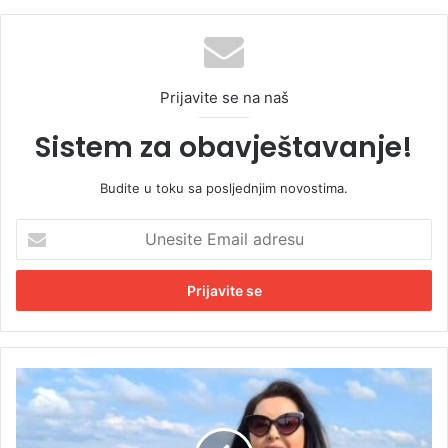
Prijavite se na naš
Sistem za obavještavanje!
Budite u toku sa posljednjim novostima.
U
n
e
s
i
t
e
E
D
m
r
a
a
i
g