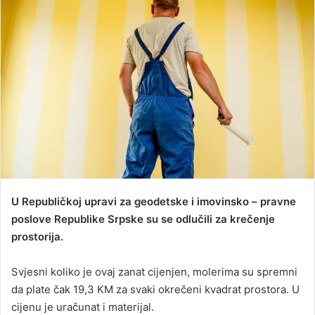
d
a
n
e
m
a
i
l
U Republičkoj upravi za geodetske i imovinsko – pravne
poslove Republike Srpske su se odlučili za krečenje
prostorija.
Svjesni koliko je ovaj zanat cijenjen, molerima su spremni
da plate čak 19,3 KM za svaki okrečeni kvadrat prostora. U
cijenu je uračunat i materijal.