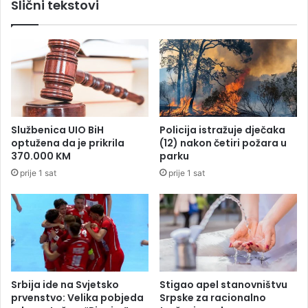
Slični tekstovi
A
a
T
K
e
c
m
a
n
o
v
Službenica UIO BiH
Policija istražuje dječaka
i
optužena da je prikrila
(12) nakon četiri požara u
ć
370.000 KM
parku
i
prije 1 sat
prije 1 sat
m
a
:
R
o
d
i
t
Srbija ide na Svjetsko
Stigao apel stanovništvu
e
prvenstvo: Velika pobjeda
Srpske za racionalno