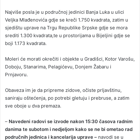
Najviše posla je u područnoj jedinici Banja Luka u ulici
Veljka Mlađenovića gdje se kreči 1.750 kvadrata, zatim u
sjedištu uprave na Trgu Republike Srpske gdje se mora
srediti 1.300 kvadrata,te u prostorijama u Bijeljini gdje se
boji 1.173 kvadrata.
Moleri će morati okrečiti i objekte u Gradišci, Kotor Varošu,
Doboju, Stanarima, Pelagićevu, Donjem Žabaru i
Prnjavoru.
Obaveza im je da pripreme zidove, očiste prljavštinu,
saniraju oštećenja, po potrebi gletuju i prebruse, a zatim
sve oboje u dva premaza.
–
Navedeni radovi se izvode nakon 15:30 časova radnim
danima te subotom i nedjeljom kako se ne bi ometao rad
područnih jedinica i kancelarija uprave –
navodi se u