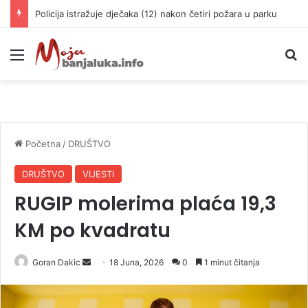
Policija istražuje dječaka (12) nakon četiri požara u parku
Meni
P
Početna
/
DRUŠTVO
DRUŠTVO
VIJESTI
RUGIP molerima plaća 19,3
KM po kvadratu
Goran Dakic
S
18 Juna, 2026
0
1 minut čitanja
e
n