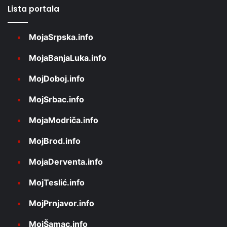
Lista portala
MojaSrpska.info
MojaBanjaLuka.info
MojDoboj.info
MojSrbac.info
MojaModriča.info
MojBrod.info
MojaDerventa.info
MojTeslić.info
MojPrnjavor.info
MojŠamac.info