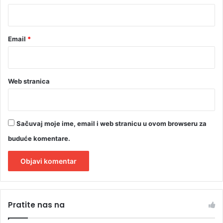
v
*
o
r
Email
*
Web stranica
Sačuvaj moje ime, email i web stranicu u ovom browseru za
buduće komentare.
A
l
Pratite nas na
t