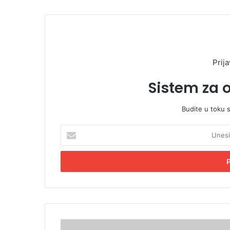
Prija
Sistem za 
Budite u toku 
U
n
e
s
i
t
e
E
m
D
a