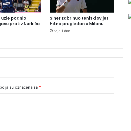
k
o
m
 Tuzle podnio
Siner zabrinuo teniski svijet:
p
ijavu protiv Nurkića
Hitno pregledan u Milanu
u
prije 1 dan
š
k
o
m
i
z
a
u
t
o
olja su označena sa
*
m
o
b
i
l
a