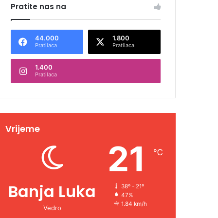
Pratite nas na
44.000
1.800
Pratilaca
Pratilaca
1.400
Pratilaca
Vrijeme
21
℃
Banja Luka
38º - 21º
47%
1.84 km/h
Vedro