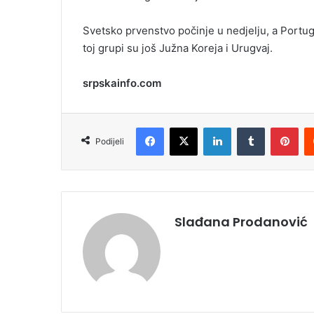
Svetsko prvenstvo počinje u nedjelju, a Portug
toj grupi su još Južna Koreja i Urugvaj.
srpskainfo.com
Facebook
X
LinkedIn
Tumblr
Pinterest
Podijeli
Slađana Prodanović