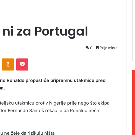
 ni za Portugal
0
Prije minut
ontakte
Odnoklassniki
Pocket
jano Ronaldo propustiće pripremnu utakmicu pred
sa.
ateljsku utakmicu protiv Nigerije prije nego što ekipa
ektor Fernando Santoš rekao je da Ronaldo neće
u ne žele da rizikuju ništa