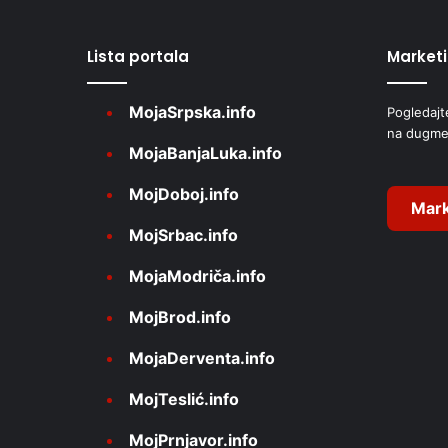
r
Lista portala
Market
n
a
MojaSrpska.info
Pogledajt
t
na dugme
i
MojaBanjaLuka.info
v
MojDoboj.info
e
Mark
MojSrbac.info
:
MojaModriča.info
MojBrod.info
MojaDerventa.info
MojTeslić.info
MojPrnjavor.info