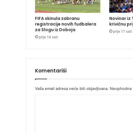
s
j
e
FIFA skinula zabranu
Novinar iz
d
registracije novih fudbalera
krivičnu pr
n
za Slogu iz Doboja
prije 17 sati
i
prije 14 sati
k
B
o
š
n
j
Komentariši
a
k
a
Vaša email adresa neće biti objavljivana.
Neophodna p
v
K
e
ć
o
g
m
r
a
e
đ