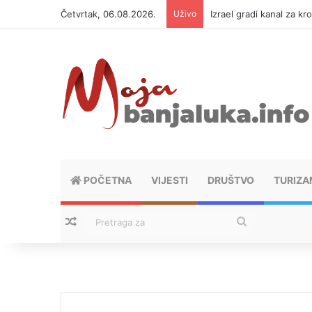
Četvrtak, 06.08.2026.
Uživo
Izrael gradi kanal za kr
POČETNA
VIJESTI
DRUŠTVO
TURIZA
Nasumični tekstovi
Pretraga
za