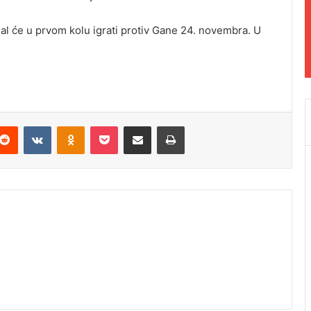
al će u prvom kolu igrati protiv Gane 24. novembra. U
Reddit
VKontakte
Odnoklassniki
Pocket
Podijeli putem Emaila
Odštampaj