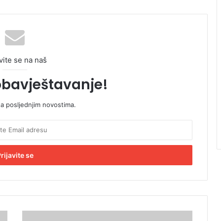
vite se na naš
obavještavanje!
sa posljednjim novostima.
M