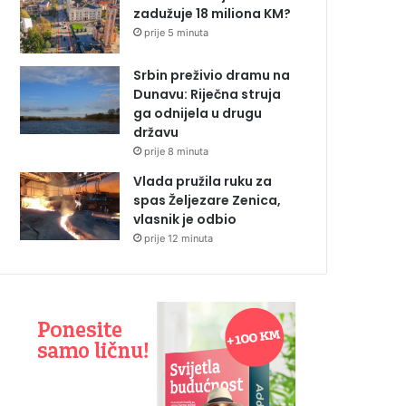
zadužuje 18 miliona KM?
prije 5 minuta
Srbin preživio dramu na
Dunavu: Riječna struja
ga odnijela u drugu
državu
prije 8 minuta
Vlada pružila ruku za
spas Željezare Zenica,
vlasnik je odbio
prije 12 minuta