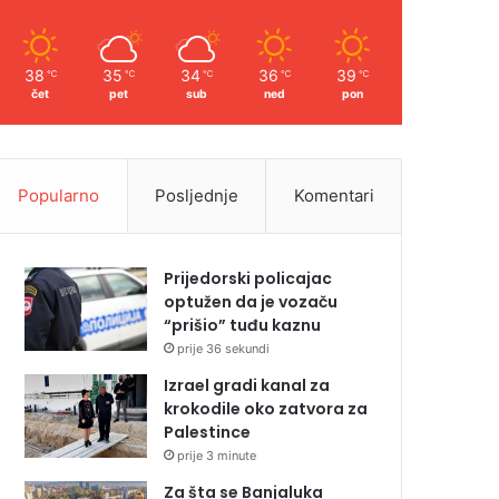
38
35
34
36
39
℃
℃
℃
℃
℃
čet
pet
sub
ned
pon
Popularno
Posljednje
Komentari
Prijedorski policajac
optužen da je vozaču
“prišio” tuđu kaznu
prije 36 sekundi
Izrael gradi kanal za
krokodile oko zatvora za
Palestince
prije 3 minute
Za šta se Banjaluka