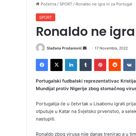
Početna
/
SPORT
/
Ronaldo ne igra ni za Portugal
SPORT
Ronaldo ne igra
Slađana Prodanović
S
17 Novembra, 2022
e
Facebook
X
LinkedIn
Tumblr
Pinterest
Reddit
VK
n
d
a
Portugalski fudbalski reprezentativac Kristi
n
Mundijal protiv Nigerije zbog stomačnog viru
e
m
Portugalija će u četvrtak u Lisabonu igrati prij
a
otputuje u Katar na Svjetsko prvenstvo, a sel
i
nastupiti.
l
Ronaldo zbog virusa nije danas trenirao a u tim