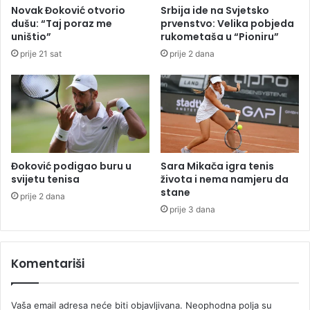
p
Novak Đoković otvorio
Srbija ide na Svjetsko
i
dušu: “Taj poraz me
prvenstvo: Velika pobjeda
o
uništio”
rukometaša u “Pioniru”
n
prije 21 sat
prije 2 dana
a
:
B
o
r
a
c
p
Đoković podigao buru u
Sara Mikača igra tenis
r
svijetu tenisa
života i nema namjeru da
o
stane
prije 2 dana
t
prije 3 dana
i
v
E
Komentariši
g
n
a
Vaša email adresa neće biti objavljivana.
Neophodna polja su
t