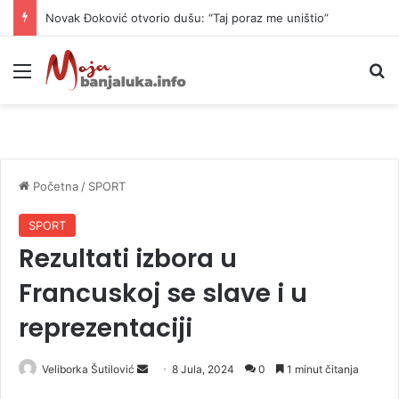
Novak Đoković otvorio dušu: “Taj poraz me uništio”
Meni
P
Početna
/
SPORT
SPORT
Rezultati izbora u
Francuskoj se slave i u
reprezentaciji
Veliborka Šutilović
S
8 Jula, 2024
0
1 minut čitanja
e