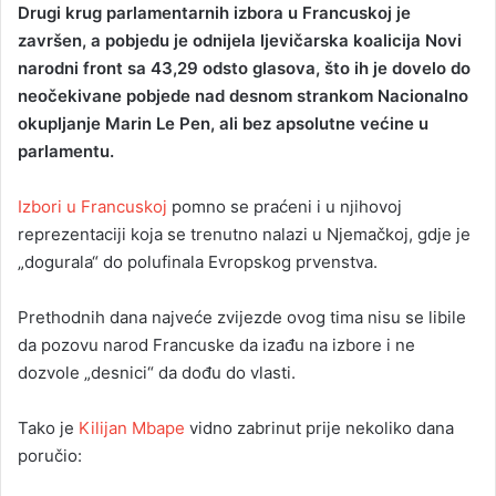
Drugi krug parlamentarnih izbora u Francuskoj je
n
završen, a pobjedu je odnijela ljevičarska koalicija Novi
d
narodni front sa 43,29 odsto glasova, što ih je dovelo do
a
neočekivane pobjede nad desnom strankom Nacionalno
n
okupljanje Marin Le Pen, ali bez apsolutne većine u
e
parlamentu.
m
a
i
Izbori u Francuskoj
pomno se praćeni i u njihovoj
l
reprezentaciji koja se trenutno nalazi u Njemačkoj, gdje je
„dogurala“ do polufinala Evropskog prvenstva.
Prethodnih dana najveće zvijezde ovog tima nisu se libile
da pozovu narod Francuske da izađu na izbore i ne
dozvole „desnici“ da dođu do vlasti.
Tako je
Kilijan Mbape
vidno zabrinut prije nekoliko dana
poručio: