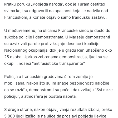
kratku poruku „Pobjeda naroda“, dok je Turam čestitao
svima koji su odgovorili na opasnost koja se nadvila nad
Francuskom, a Konate objavio samo francusku zastavu.
U međuvremenu, na ulicama Francuske sinoć je došlo do
sukoba policije i demonstranata. U Marseju demonstranti
su uzvikivali parole protiv krajnje desnice i koalicije
Nacionalnog okupljanja, dok je u gradu Ren uhapšeno oko
25 osoba. Uprkos zabranama demonsitracija, ljudi su se
okupili, noseći "antifašističke transparente".
Policija u francuskim gradovima širom zemlje je
mobilisana. Nakon što su im snage bezbjednosti naložile
da se raziđu, demonstranti su počeli da uzvikuju ''Svi mrze
policiju'', a atmosfera je postala napeta.
S druge strane, nakon objavljivanja rezultata izbora, preko
5.000 ljudi izašlo je na ulice da proslavi pobjedu ljevice,