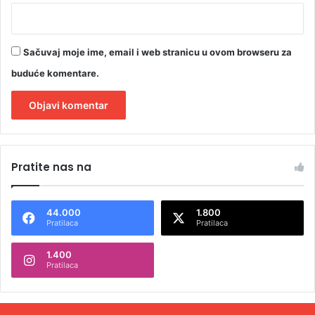
s
t
a
d
Sačuvaj moje ime, email i web stranicu u ovom browseru za
i
buduće komentare.
o
n
u
A
l
Pratite nas na
t
e
44.000
1.800
r
Pratilaca
Pratilaca
n
1.400
a
Pratilaca
t
i