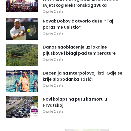
svjetskog elektronskog zvuka
prije 2 sata
Novak Đoković otvorio dušu: “Taj
poraz me uništio”
prije 2 sata
Danas naoblačenje uz lokalne
pljuskove i blagi pad temperature
prije 2 sata
Decenija na Interpolovoj listi: Gdje se
krije Slobodanka Tošić?
prije 2 sata
Novi kolaps na putu ka moru u
Hrvatskoj
prije 2 sata