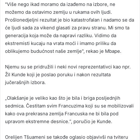
"Više nego ikad moramo da izađemo na izbore, ne
možemo da ostavimo zemlju u rukama ovih ljudi.
Prošlonedjeljni rezultat je bio katastrofalan i nadamo se da
će ljudi sada za vikend glasati za pravu stranu. Mi smo ta
generacija koja može da napravi razliku. Vidimo da
ekstremisti kucaju na vrata moći i imamo priliku da
oblikujemo budućnost naše zemlje", rekao je Mbape.
Njemu su se pridružili i neki novi reprezentativci kao npr.
Žil Kunde koji je poslao poruku i nakon rezultata
jučerašnjih izbora.
„Olakšanje je veliko kao što je bila i briga posljednjih
sedmica. Čestitam svim Francuzima koji su se mobilizovali
kako ova prekrasna zemlja Francuska ne bi bila pod
upravom ekstremne desnice.“, poručio je Kunde.
Orelijen Tšuameni se takođe oglasio objavivši na tviteru