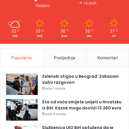
1.5 km/h
Oblačno
32
35
38
39
37
℃
℃
℃
℃
℃
sub
ned
pon
uto
sri
Popularno
Posljednje
Komentari
Zelenski stigao u Beograd: Zakazani
važni razgovori
prije 1 minuta
Šta od voća smijete unijeti u Hrvatsku
iz BiH: Kazne mogu dostići 13.260 evra
prije 4 minute
Službenica UIO BiH optužena da je