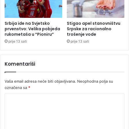
o
v
d
i
a
s
j
e
Srbija ide na Svjetsko
Stigao apel stanovništvu
e
v
prvenstvo: Velika pobjeda
Srpske za racionalno
s
r
rukometaša u “Pioniru”
trošenje vode
v
a
prije 13 sati
prije 13 sati
i
ć
j
a
e
j
Komentariši
t
u
u
d
a
Vaša email adresa neće biti objavljivana.
Neophodna polja su
z
označena sa
*
a
p
K
a
l
o
e
m
J
e
e