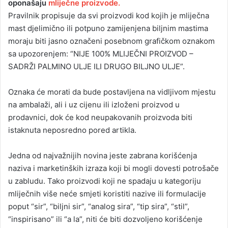
oponašaju
mliječne proizvode.
Pravilnik propisuje da svi proizvodi kod kojih je mliječna
mast djelimično ili potpuno zamijenjena biljnim mastima
moraju biti jasno označeni posebnom grafičkom oznakom
sa upozorenjem: “NIJE 100% MLIJEČNI PROIZVOD –
SADRŽI PALMINO ULJE ILI DRUGO BILJNO ULJE”.
Oznaka će morati da bude postavljena na vidljivom mjestu
na ambalaži, ali i uz cijenu ili izloženi proizvod u
prodavnici, dok će kod neupakovanih proizvoda biti
istaknuta neposredno pored artikla.
Jedna od najvažnijih novina jeste zabrana korišćenja
naziva i marketinških izraza koji bi mogli dovesti potrošače
u zabludu. Tako proizvodi koji ne spadaju u kategoriju
mliječnih više neće smjeti koristiti nazive ili formulacije
poput “sir”, “biljni sir”, “analog sira”, “tip sira”, “stil”,
“inspirisano” ili “a la”, niti će biti dozvoljeno korišćenje