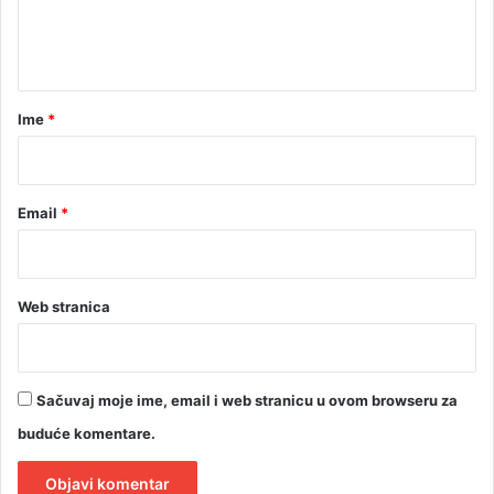
l
n
e
t
n
G
a
a
r
Ime
*
r
d
*
e
n
Email
*
F
e
s
t
!
Web stranica
Sačuvaj moje ime, email i web stranicu u ovom browseru za
buduće komentare.