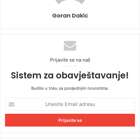
Goran Dakic
Prijavite se na naš
Sistem za obavještavanje!
Budite u toku sa posljednjim novostima.
U
n
e
s
i
t