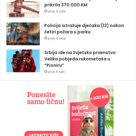
prikrila 370.000 KM
prije 4 sata
Policija istražuje dječaka (12) nakon
četiri požara u parku
prije 4 sata
Srbija ide na Svjetsko prvenstvo:
Velika pobjeda rukometaša u
“Pioniru”
prije 5 sati