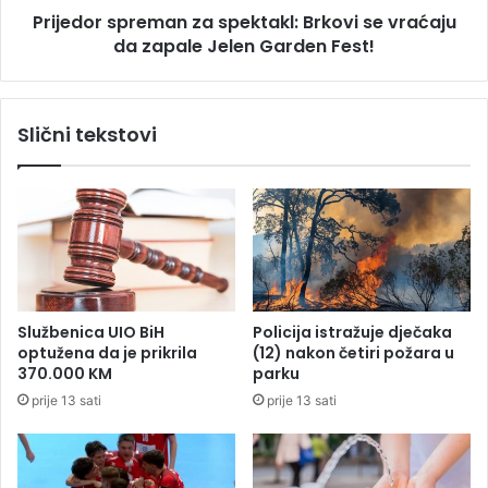
s
Prijedor spreman za spektakl: Brkovi se vraćaju
p
t
da zapale Jelen Garden Fest!
r
r
e
a
m
n
a
Slični tekstovi
s
n
t
z
v
a
a
s
,
p
a
e
s
k
v
t
e
a
Službenica UIO BiH
Policija istražuje dječaka
m
k
optužena da je prikrila
(12) nakon četiri požara u
a
l
370.000 KM
parku
n
:
prije 13 sati
prije 13 sati
j
B
e
r
p
k
r
o