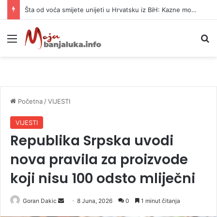
Šta od voća smijete unijeti u Hrvatsku iz BiH: Kazne mogu dostići 13.260 evra
Meni
P
Početna
/
VIJESTI
VIJESTI
Republika Srpska uvodi
nova pravila za proizvode
koji nisu 100 odsto mliječni
Goran Dakic
S
8 Juna, 2026
0
1 minut čitanja
e