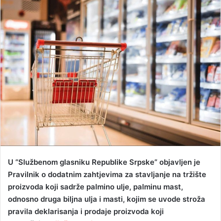
n
d
a
n
e
m
a
i
l
U “Službenom glasniku Republike Srpske” objavljen je
Pravilnik o dodatnim zahtjevima za stavljanje na tržište
proizvoda koji sadrže palmino ulje, palminu mast,
odnosno druga biljna ulja i masti, kojim se uvode stroža
pravila deklarisanja i prodaje proizvoda koji