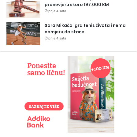
pronevjeru skoro 197.000 KM
prije 4 sata
Sara Mikača igra tenis života i nema
namjeru da stane
prije 4 sata