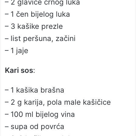
– 2 glavice crnog luka
– 1 čen bijelog luka
– 3 kašike prezle
– list peršuna, začini
– 1 jaje
Kari sos
:
– 1 kašika brašna
– 2 g karija, pola male kašičice
– 100 ml bijelog vina
– supa od povrća