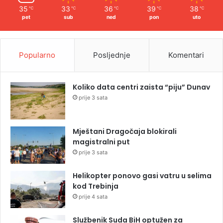
35
33
36
39
38
℃
℃
℃
℃
℃
pet
sub
ned
pon
uto
Popularno
Posljednje
Komentari
Koliko data centri zaista “piju” Dunav
prije 3 sata
Mještani Dragočaja blokirali
magistralni put
prije 3 sata
Helikopter ponovo gasi vatru u selima
kod Trebinja
prije 4 sata
Službenik Suda BiH optužen za