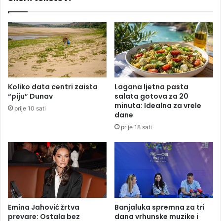
a
j
j
a
e
n
s
o
v
v
e
o
t
d
e
j
Koliko data centri zaista
Lagana ljetna pasta
ž
e
“piju” Dunav
salata gotova za 20
i
č
minuta: Idealna za vrele
prije 10 sati
i
dane
j
prije 18 sati
e
i
g
r
a
l
i
š
Emina Jahović žrtva
Banjaluka spremna za tri
prevare: Ostala bez
dana vrhunske muzike i
t