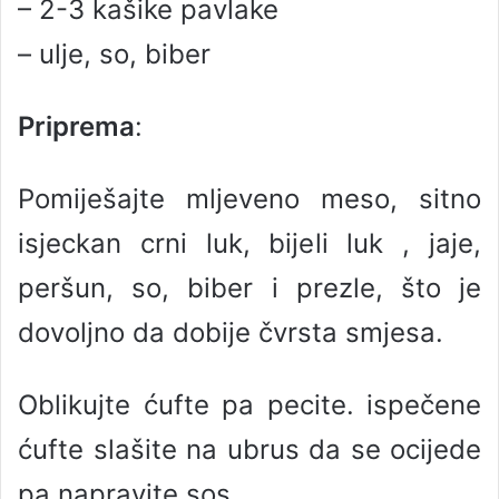
– 2-3 kašike pavlake
– ulje, so, biber
Priprema
:
Pomiješajte mljeveno meso, sitno
isjeckan crni luk, bijeli luk , jaje,
peršun, so, biber i prezle, što je
dovoljno da dobije čvrsta smjesa.
Oblikujte ćufte pa pecite. ispečene
ćufte slašite na ubrus da se ocijede
pa napravite sos.