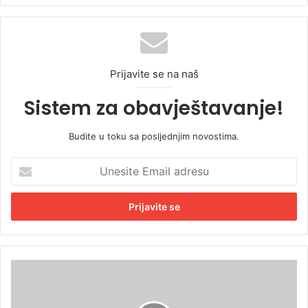
Prijavite se na naš
Sistem za obavještavanje!
Budite u toku sa posljednjim novostima.
U
n
e
s
i
t
e
E
Ž
m
i
a
v