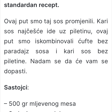
standardan recept.
a
n
e
Ovaj put smo taj sos promjenili. Kari
m
sos najčešće ide uz piletinu, ovaj
a
i
put smo iskombinovali ćufte bez
l
paradajz sosa i kari sos bez
piletine. Nadam se da će vam se
dopasti.
Sastojci
:
– 500 gr mljevenog mesa