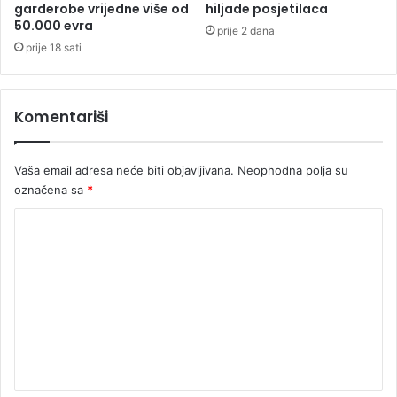
garderobe vrijedne više od
hiljade posjetilaca
e
50.000 evra
prije 2 dana
prije 18 sati
Komentariši
Vaša email adresa neće biti objavljivana.
Neophodna polja su
označena sa
*
K
o
m
e
n
t
a