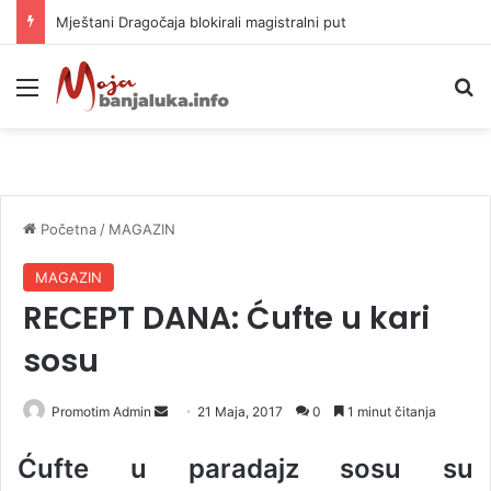
Helikopter ponovo gasi vatru u selima kod Trebinja
Meni
P
Početna
/
MAGAZIN
MAGAZIN
RECEPT DANA: Ćufte u kari
sosu
Promotim Admin
S
21 Maja, 2017
0
1 minut čitanja
e
Ćufte u paradajz sosu su
n
d