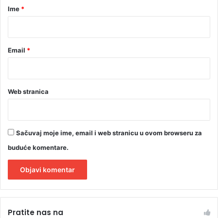
r
Ime
*
*
Email
*
Web stranica
Sačuvaj moje ime, email i web stranicu u ovom browseru za
buduće komentare.
A
l
Pratite nas na
t