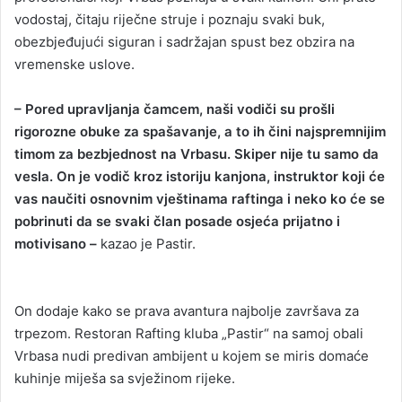
vodostaj, čitaju riječne struje i poznaju svaki buk,
obezbjeđujući siguran i sadržajan spust bez obzira na
vremenske uslove.
– Pored upravljanja čamcem, naši vodiči su prošli
rigorozne obuke za spašavanje, a to ih čini najspremnijim
timom za bezbjednost na Vrbasu. Skiper nije tu samo da
vesla. On je vodič kroz istoriju kanjona, instruktor koji će
vas naučiti osnovnim vještinama raftinga i neko ko će se
pobrinuti da se svaki član posade osjeća prijatno i
motivisano –
kazao je Pastir.
On dodaje kako se prava avantura najbolje završava za
trpezom. Restoran Rafting kluba „Pastir“ na samoj obali
Vrbasa nudi predivan ambijent u kojem se miris domaće
kuhinje miješa sa svježinom rijeke.