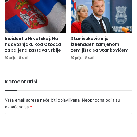
z
a
t
v
o
r
Incident u Hrvatskoj: Na
Stanivuković nije
e
nadvožnjaku kod Otočca
iznenađen zamjenom
zapaljena zastava Srbije
zemljišta sa Stankovićem
n
prije 15 sati
prije 15 sati
Komentariši
Vaša email adresa neće biti objavljivana.
Neophodna polja su
označena sa
*
K
o
m