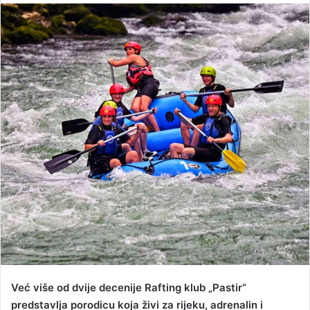
n
d
a
n
e
m
a
i
l
Već više od dvije decenije Rafting klub „Pastir“
predstavlja porodicu koja živi za rijeku, adrenalin i