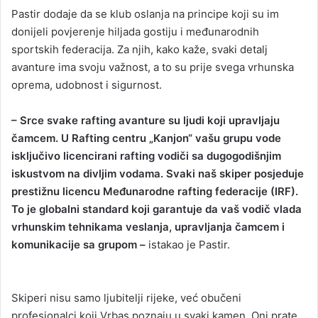
Pastir dodaje da se klub oslanja na principe koji su im
donijeli povjerenje hiljada gostiju i međunarodnih
sportskih federacija. Za njih, kako kaže, svaki detalj
avanture ima svoju važnost, a to su prije svega vrhunska
oprema, udobnost i sigurnost.
– Srce svake rafting avanture su ljudi koji upravljaju
čamcem. U Rafting centru „Kanjon“ vašu grupu vode
isključivo licencirani rafting vodiči sa dugogodišnjim
iskustvom na divljim vodama. Svaki naš skiper posjeduje
prestižnu licencu Međunarodne rafting federacije (IRF).
To je globalni standard koji garantuje da vaš vodič vlada
vrhunskim tehnikama veslanja, upravljanja čamcem i
komunikacije sa grupom –
istakao je Pastir.
Skiperi nisu samo ljubitelji rijeke, već obučeni
profesionalci koji Vrbas poznaju u svaki kamen. Oni prate