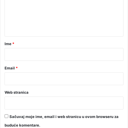
e
n
t
a
r
Ime
*
*
Email
*
Web stranica
Sačuvaj moje ime, email i web stranicu u ovom browseru za
buduće komentare.