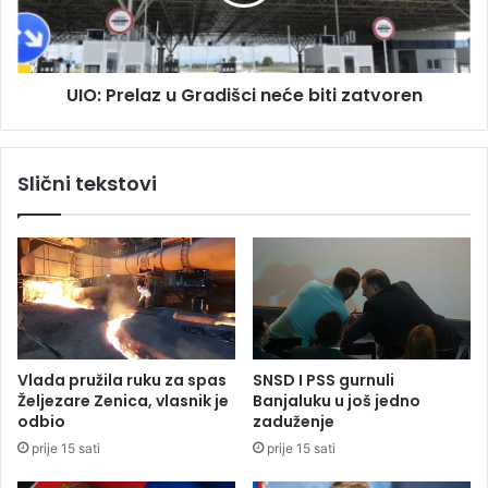
n
r
o
e
v
l
o
a
UIO: Prelaz u Gradišci neće biti zatvoren
n
z
a
u
s
G
u
r
Slični tekstovi
d
a
u
d
i
š
c
i
n
e
ć
Vlada pružila ruku za spas
SNSD I PSS gurnuli
e
Željezare Zenica, vlasnik je
Banjaluku u još jedno
b
odbio
zaduženje
i
prije 15 sati
prije 15 sati
t
i