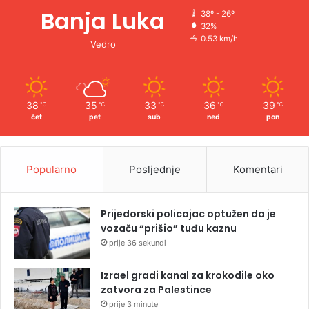
Banja Luka
38º - 26º
32%
0.53 km/h
Vedro
38
35
33
36
39
℃
℃
℃
℃
℃
čet
pet
sub
ned
pon
Popularno
Posljednje
Komentari
Prijedorski policajac optužen da je
vozaču “prišio” tuđu kaznu
prije 36 sekundi
Izrael gradi kanal za krokodile oko
zatvora za Palestince
prije 3 minute