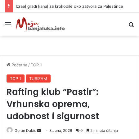
Izrael gradi kanal za krokodile oko zatvora za Palestince
Meni
P
Početna
/
TOP 1
TOP 1
TURIZAM
Rafting klub “Pastir”:
Vrhunska oprema,
udobnost i sigurnost
Goran Dakic
S
8 Juna, 2026
0
2 minuta čitanja
e