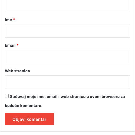
a
r
Ime
*
*
Email
*
Web stranica
Sačuvaj moje ime, email i web stranicu u ovom browseru za
buduće komentare.
A