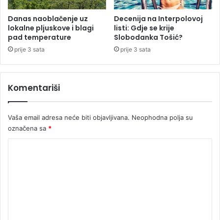
a
s
č
u
Danas naoblačenje uz
Decenija na Interpolovoj
n
lokalne pljuskove i blagi
listi: Gdje se krije
z
pad temperature
Slobodanka Tošić?
i
:
c
N
prije 3 sata
prije 3 sata
a
o
b
ć
o
e
Komentariši
l
n
n
j
i
e
Vaša email adresa neće biti objavljivana.
Neophodna polja su
c
i
označena sa
*
e
d
o
K
4
o
0
0
m
e
e
v
r
n
a
t