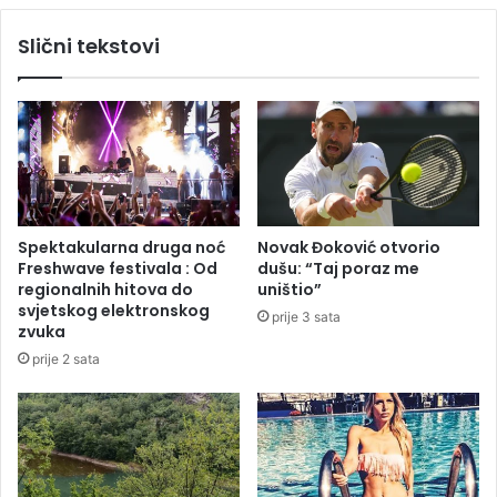
r
r
v
Slični tekstovi
a
a
d
t
i
s
š
k
c
o
i
j
,
p
o
o
š
s
Spektakularna druga noć
Novak Đoković otvorio
t
t
Freshwave festivala : Od
dušu: “Taj poraz me
e
a
regionalnih hitova do
uništio”
ć
l
svjetskog elektronskog
prije 3 sata
e
o
zvuka
n
č
prije 2 sata
a
i
i
s
m
t
r
l
t
u
v
k