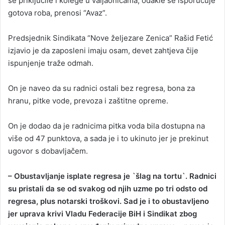
se priključile i kolege u valjaonicama, odakle se isporučuje
gotova roba, prenosi “Avaz”.
Predsjednik Sindikata “Nove željezare Zenica” Rašid Fetić
izjavio je da zaposleni imaju osam, devet zahtjeva čije
ispunjenje traže odmah.
On je naveo da su radnici ostali bez regresa, bona za
hranu, pitke vode, prevoza i zaštitne opreme.
On je dodao da je radnicima pitka voda bila dostupna na
više od 47 punktova, a sada je i to ukinuto jer je prekinut
ugovor s dobavljačem.
– Obustavljanje isplate regresa je `šlag na tortu`. Radnici
su pristali da se od svakog od njih uzme po tri odsto od
regresa, plus notarski troškovi. Sad je i to obustavljeno
jer uprava krivi Vladu Federacije BiH i Sindikat zbog