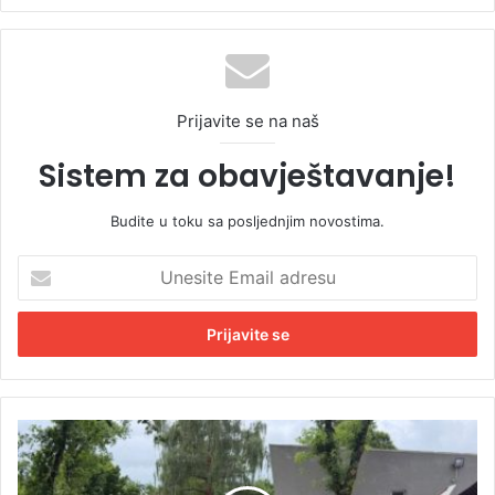
Prijavite se na naš
Sistem za obavještavanje!
Budite u toku sa posljednjim novostima.
U
n
e
s
i
t
e
E
O
m
l
a
u