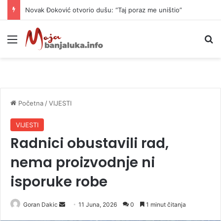
Novak Đoković otvorio dušu: “Taj poraz me uništio”
Meni
P
Početna
/
VIJESTI
VIJESTI
Radnici obustavili rad,
nema proizvodnje ni
isporuke robe
Goran Dakic
S
11 Juna, 2026
0
1 minut čitanja
e