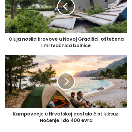
i
j
l
a
a
n
d
o
r
s
e
i
s
Oluja nosila krovove u Novoj Gradišci, oštećena
l
u
i mrtvačnica bolnice
a
k
r
K
o
a
v
m
o
p
v
o
e
v
u
a
N
n
o
j
v
Kampovanje u Hrvatskoj postalo čist luksuz:
e
o
Noćenje i do 400 evra
u
j
H
G