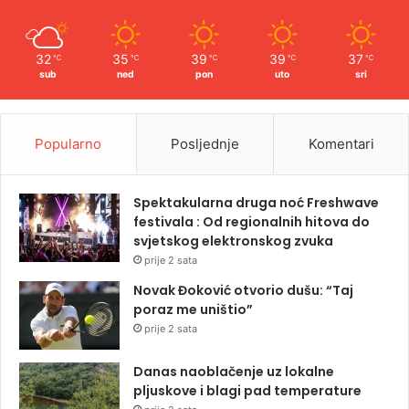
32
35
39
39
37
℃
℃
℃
℃
℃
sub
ned
pon
uto
sri
Popularno
Posljednje
Komentari
Spektakularna druga noć Freshwave
festivala : Od regionalnih hitova do
svjetskog elektronskog zvuka
prije 2 sata
Novak Đoković otvorio dušu: “Taj
poraz me uništio”
prije 2 sata
Danas naoblačenje uz lokalne
pljuskove i blagi pad temperature