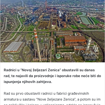
n
d
a
n
e
m
a
i
l
Radnici u “Novoj željezari Zenica” obustavili su danas
rad, te najavili da proizvodnje i isporuke robe neće biti do
ispunjenja njihovih zahtjeva.
Rad su prvo obustavili radnici u fabrici građevinskih
armatura u sastavu “Nove željezare Zenica”, a potom su im