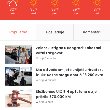
32
35
38
39
37
℃
℃
℃
℃
℃
sub
ned
pon
uto
sri
Popularno
Posljednje
Komentari
Zelenski stigao u Beograd: Zakazani
važni razgovori
prije 1 minuta
Šta od voća smijete unijeti u Hrvatsku
iz BiH: Kazne mogu dostići 13.260 evra
prije 4 minute
Službenica UIO BiH optužena da je
prikrila 370.000 KM
prije 4 sata