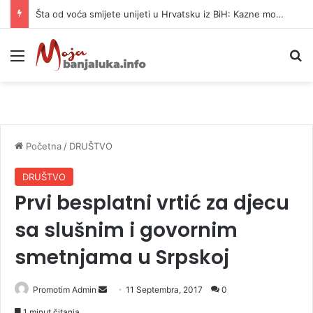
Šta od voća smijete unijeti u Hrvatsku iz BiH: Kazne mogu dostići 13.260 evra
Meni
P
Početna
/
DRUŠTVO
DRUŠTVO
Prvi besplatni vrtić za djecu
sa slušnim i govornim
smetnjama u Srpskoj
Promotim Admin
S
11 Septembra, 2017
0
e
1 minut čitanja