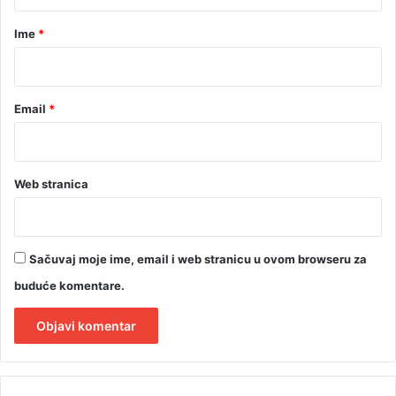
a
r
Ime
*
*
Email
*
Web stranica
Sačuvaj moje ime, email i web stranicu u ovom browseru za
buduće komentare.
A
l