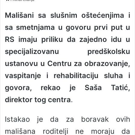
n
d
Mališani sa slušnim oštećenjima i
a
sa smetnjama u govoru prvi put u
n
e
RS imaju priliku da zajedno idu u
m
a
specijalizovanu predškolsku
i
ustanovu u Centru za obrazovanje,
l
vaspitanje i rehabilitaciju sluha i
govora, rekao je Saša Tatić,
direktor tog centra
.
Istakao je da za boravak ovih
mališana roditelji ne moraju da