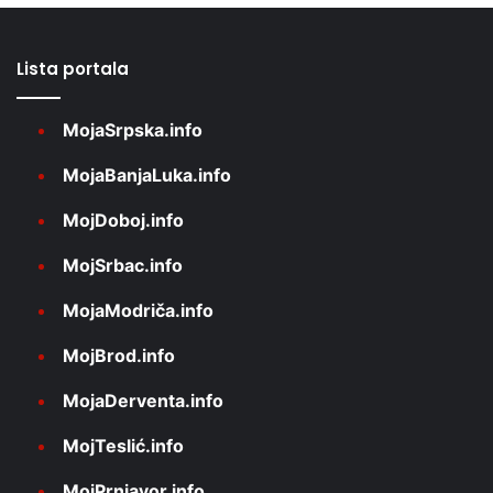
Lista portala
MojaSrpska.info
MojaBanjaLuka.info
MojDoboj.info
MojSrbac.info
MojaModriča.info
MojBrod.info
MojaDerventa.info
MojTeslić.info
MojPrnjavor.info