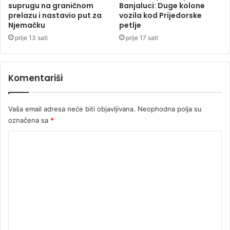
a
a
suprugu na graničnom
Banjaluci: Duge kolone
s
r
prelazu i nastavio put za
vozila kod Prijedorske
Njemačku
petlje
t
i
prije 13 sati
prije 17 sati
n
g
s
Komentariši
t
a
z
Vaša email adresa neće biti objavljivana.
Neophodna polja su
i
označena sa
*
K
o
m
e
n
t