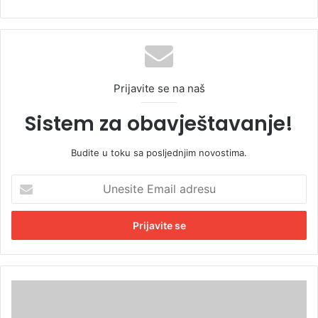
Prijavite se na naš
Sistem za obavještavanje!
Budite u toku sa posljednjim novostima.
U
n
e
s
i
t
e
E
P
m
r
a
o