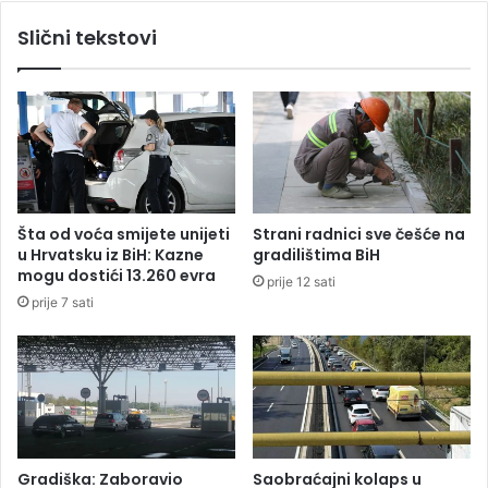
e
a
Slični tekstovi
k
s
t
a
o
n
r
a
i
c
'
i
'
j
č
a
e
o
Šta od voća smijete unijeti
Strani radnici sve češće na
š
š
u Hrvatsku iz BiH: Kazne
gradilištima BiH
l
t
mogu dostići 13.260 evra
prije 12 sati
j
e
prije 7 sati
a
ć
j
e
u
n
'
j
'
a
o
n
g
a
l
k
Gradiška: Zaboravio
Saobraćajni kolaps u