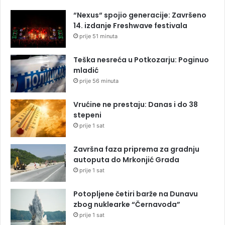
“Nexus“ spojio generacije: Završeno
14. izdanje Freshwave festivala
prije 51 minuta
Teška nesreća u Potkozarju: Poginuo
mladić
prije 56 minuta
Vrućine ne prestaju: Danas i do 38
stepeni
prije 1 sat
Završna faza priprema za gradnju
autoputa do Mrkonjić Grada
prije 1 sat
Potopljene četiri barže na Dunavu
zbog nuklearke “Černavoda”
prije 1 sat