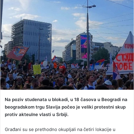
d
a
n
e
m
a
i
l
Na poziv studenata u blokadi, u 18 časova u Beogradi na
beogradskom trgu Slavija počeo je veliki protestni skup
protiv akteulne vlasti u Srbiji.
Građani su se prethodno okupljali na četiri lokacije u