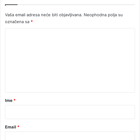
j
u
Vaša email adresa neće biti objavljivana.
Neophodna polja su
n
označena sa
*
a
M
K
u
n
o
d
m
i
e
j
a
n
l
t
u
a
r
Ime
*
*
Email
*