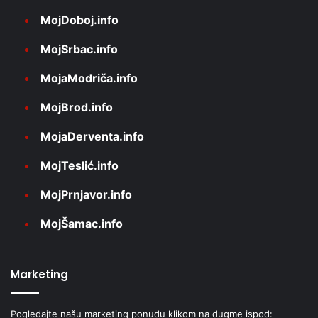
MojDoboj.info
MojSrbac.info
MojaModriča.info
MojBrod.info
MojaDerventa.info
MojTeslić.info
MojPrnjavor.info
MojŠamac.info
Marketing
Pogledajte našu marketing ponudu klikom na dugme ispod: