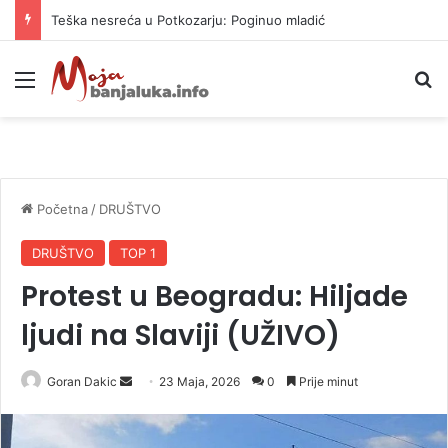
Teška nesreća u Potkozarju: Poginuo mladić
Meni
P
Početna
/
DRUŠTVO
DRUŠTVO
TOP 1
Protest u Beogradu: Hiljade
ljudi na Slaviji (UŽIVO)
Goran Dakic
S
23 Maja, 2026
0
Prije minut
e
n