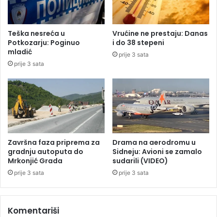
d
Z
r
e
ž
l
Teška nesreća u
Vrućine ne prestaju: Danas
a
e
Potkozarju: Poginuo
i do 38 stepeni
v
n
mladić
prije 3 sata
l
o
prije 3 sata
j
r
a
t
n
s
s
k
t
a
v
O
o
s
t
Završna faza priprema za
Drama na aerodromu u
r
gradnju autoputa do
Sidneju: Avioni se zamalo
v
Mrkonjić Grada
sudarili (VIDEO)
a
prije 3 sata
prije 3 sata
i
g
r
Komentariši
a