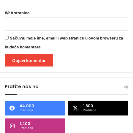
Web stranica
Sačuvaj moje ime, email i web stranicu u ovom browseru za
buduće komentare.
A
l
Pratite nas na
t
e
44.000
1.800
r
Pratilaca
Pratilaca
n
1.400
a
Pratilaca