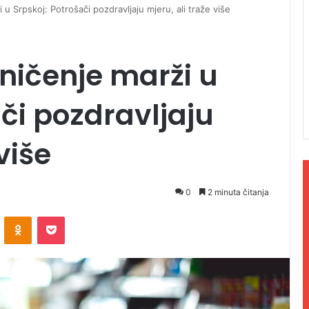
u Srpskoj: Potrošači pozdravljaju mjeru, ali traže više
ničenje marži u
ači pozdravljaju
više
0
2 minuta čitanja
ontakte
Odnoklassniki
Pocket