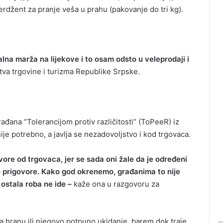
erdžent za pranje veša u prahu (pakovanje do tri kg).
a marža na lijekove i to osam odsto u veleprodaji i
stva trgovine i turizma Republike Srpske.
đana “Tolerancijom protiv različitosti” (ToPeeR) iz
je potrebno, a javlja se nezadovoljstvo i kod trgovaca.
ovore od trgovaca, jer se sada oni žale da je određeni
o prigovore. Kako god okrenemo, građanima to nije
 ostala roba ne ide –
kaže ona u razgovoru za
a hranu ili njegovo potpuno ukidanje, barem dok traje