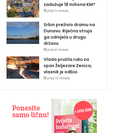
zadužuje 18 miliona KM?
prije 5 minuta
Srbin preživio dramu na
Dunavu: Riječna struja
ga odnijela u drugu
državu
prije 8 minuta
Vlada pružila ruku za
spas Željezare Zenica,
vlasnik je odbio
prije 12 minuta