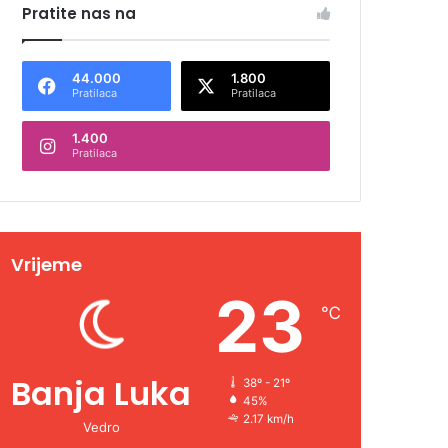
Pratite nas na
44.000
1.800
Pratilaca
Pratilaca
1.400
Pratilaca
Vrijeme
23
℃
Banja Luka
38º - 21º
45%
2.17 km/h
Vedro