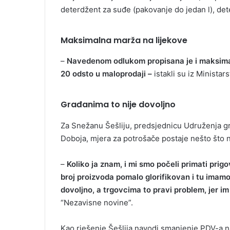
deterdžent za suđe (pakovanje do jedan l), det
Maksimalna marža na lijekove
–
Navedenom odlukom propisana je i maksimaln
20 odsto u maloprodaji –
istakli su iz Ministar
Građanima to nije dovoljno
Za Snežanu Šešliju, predsjednicu Udruženja gra
Doboja, mjera za potrošače postaje nešto što ni
–
Koliko ja znam, i mi smo počeli primati prig
broj proizvoda pomalo glorifikovan i tu imam
dovoljno, a trgovcima to pravi problem, jer im
“Nezavisne novine”.
Kao rješenje Šešlija navodi smanjenje PDV-a n