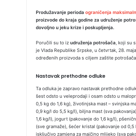
Produžavanje perioda
ograničenja maksimaln
proizvode do kraja godine za udruženje potroš
dovoljno u jeku krize i poskupljenja.
Poručili su to iz
udruženja potrošača
, koji su
je Vlada Republike Srpske, u četvrtak, 28. maj
određenih proizvoda s ciljem zaštite potrošača 
Nastavak prethodne odluke
Ta odluka je zapravo nastavak prethodne odlu
šest odsto u veleprodaji i osam odsto u malopr
0,5 kg do 1,6 kg), životinjska mast – svinjska 
0,9 kg/l do 5,5 kg/l), biljna mast (sva pakovanj
1,6 kg/l), jogurt (pakovanje do 1,6 kg/l), pšen
(sve gramaže), šećer kristal (pakovanje od 0,5 
isključivo zamjena za majčino mlijeko (sva pako