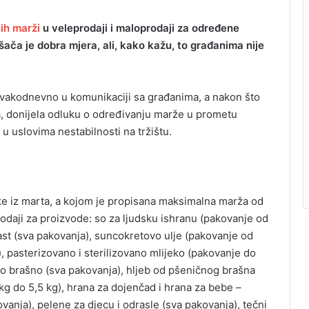
ih marži
u veleprodaji i maloprodaji za određene
ača je dobra mjera, ali, kako kažu, to građanima nije
 svakodnevno u komunikaciji sa građanima, a nakon što
a, donijela odluku o određivanju marže u prometu
u uslovima nestabilnosti na tržištu.
ke iz marta, a kojom je propisana maksimalna marža od
odaji za proizvode: so za ljudsku ishranu (pakovanje od
mast (sva pakovanja), suncokretovo ulje (pakovanje od
a), pasterizovano i sterilizovano mlijeko (pakovanje do
ično brašno (sva pakovanja), hljeb od pšeničnog brašna
kg do 5,5 kg), hrana za dojenčad i hrana za bebe –
vanja), pelene za djecu i odrasle (sva pakovanja), tečni