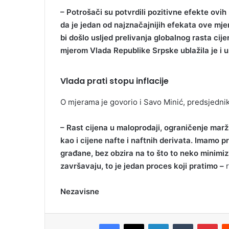
– Potrošači su potvrdili pozitivne efekte ovi
da je jedan od najznačajnijih efekata ove mje
bi došlo usljed prelivanja globalnog rasta cij
mjerom Vlada Republike Srpske ublažila je i us
Vlada prati stopu inflacije
O mjerama je govorio i Savo Minić, predsjednik 
– Rast cijena u maloprodaji, ograničenje marž
kao i cijene nafte i naftnih derivata. Imamo pr
građane, bez obzira na to što to neko minimi
završavaju, to je jedan proces koji pratimo –
r
Nezavisne
Facebook
X
LinkedIn
Tumblr
Pinterest