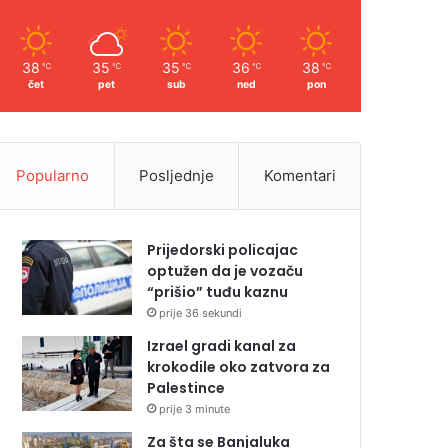
38
35
35
36
38
℃
℃
℃
℃
℃
čet
pet
sub
ned
pon
Popularno
Posljednje
Komentari
Prijedorski policajac
optužen da je vozaču
“prišio” tuđu kaznu
prije 36 sekundi
Izrael gradi kanal za
krokodile oko zatvora za
Palestince
prije 3 minute
Za šta se Banjaluka