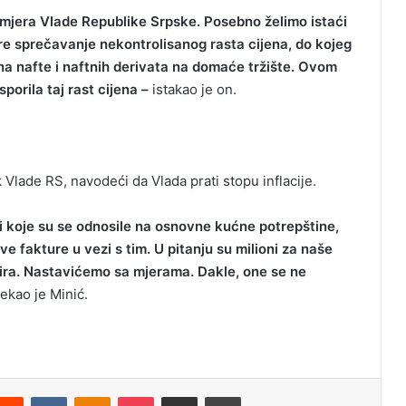
h mjera Vlade Republike Srpske. Posebno želimo istaći
re sprečavanje nekontrolisanog rasta cijena, do kojeg
ena nafte i naftnih derivata na domaće tržište. Ovom
porila taj rast cijena –
istakao je on.
Vlade RS, navodeći da Vlada prati stopu inflacije.
i koje su se odnosile na osnovne kućne potrepštine,
ve fakture u vezi s tim. U pitanju su milioni za naše
zira. Nastavićemo sa mjerama. Dakle, one se ne
ekao je Minić.
Reddit
VKontakte
Odnoklassniki
Pocket
Podijeli putem Emaila
Odštampaj