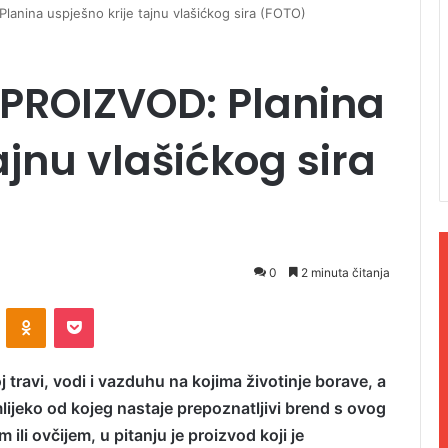
nina uspješno krije tajnu vlašićkog sira (FOTO)
PROIZVOD: Planina
ajnu vlašićkog sira
0
2 minuta čitanja
ontakte
Odnoklassniki
Pocket
j travi, vodi i vazduhu na kojima životinje borave, a
ijeko od kojeg nastaje prepoznatljivi brend s ovog
m ili ovčijem, u pitanju je proizvod koji je