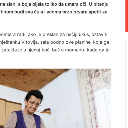
 slan, a boja bijela toliko da umara oči. U pitanju
estinom budi sva čula i veoma brzo otvara apetit za
imjera radi, ako je preslan za nečiji ukus, ostaviti
ještanku Vitovlja, sela podno ove planine, koja ga
 zatekla je u njenoj kući baš u momentu kada ga je