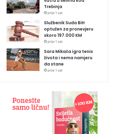
vatru u selima kod
Trebinja
prije 1 sat
Službenik Suda BiH
optužen za pronevjeru
skoro 197.000 KM
prije 1 sat
Sara Mikača igra tenis
života i nema namjeru
da stane
prije 1 sat