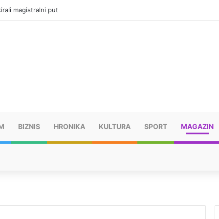
vatru u selima kod Trebinja
M
BIZNIS
HRONIKA
KULTURA
SPORT
MAGAZIN