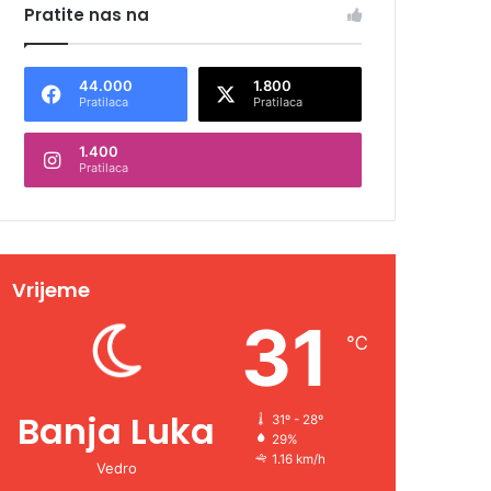
Pratite nas na
44.000
1.800
Pratilaca
Pratilaca
1.400
Pratilaca
Vrijeme
31
℃
Banja Luka
31º - 28º
29%
1.16 km/h
Vedro