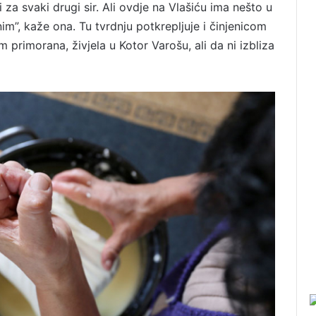
 za svaki drugi sir. Ali ovdje na Vlašiću ima nešto u
nim”, kaže ona. Tu tvrdnju potkrepljuje i činjenicom
m primorana, živjela u Kotor Varošu, ali da ni izbliza