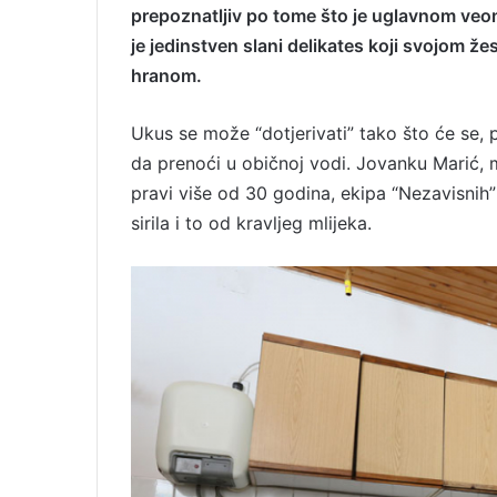
prepoznatljiv po tome što je uglavnom veoma
a
je jedinstven slani delikates koji svojom ž
i
l
hranom.
Ukus se može “dotjerivati” tako što će se, pr
da prenoći u običnoj vodi. Jovanku Marić, m
pravi više od 30 godina, ekipa “Nezavisnih”
sirila i to od kravljeg mlijeka.