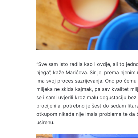
“Sve sam isto radila kao i ovdje, ali to jedno
njega”, kaže Marićeva. Sir je, prema njenim ri
ima svoj proces sazrijevanja. Ono po čemu je
mlijeka ne skida kajmak, pa sav kvalitet mli
se i sami uvjerili kroz malu degustaciju bez
procijenila, potrebno je šest do sedam lita
otkupom nikada nije imala problema te da b
usirenu.