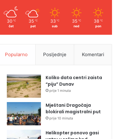
30
35
33
35
38
℃
℃
℃
℃
℃
čet
pet
sub
ned
pon
Popularno
Posljednje
Komentari
Koliko data centri zaista
“piju” Dunav
prije 1 minuta
Mještani Dragočaja
blokirali magistralni put
prije 10 minuta
Helikopter ponovo gasi