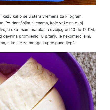
tani kažu kako se u stara vremena za kilogram
ine. Po današnjim cijenama, koje važe na ovoj
zdvojiti oko osam maraka, a ovčijeg od 10 do 12 KM,
 davnina promijenio. U pitanju je nekomercijalni,
ima, a koji je za mnoge kupce puno ljepši.