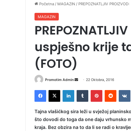
Početna
/
MAGAZIN
/
PREPOZNATLJIV PROIZVOD: Pla
MAGAZIN
PREPOZNATLJIV 
uspješno krije t
(FOTO)
Promotim Admin
S
22 Oktobra, 2016
e
Facebook
X
LinkedIn
Tumblr
Pinterest
Reddit
VK
n
d
a
Tajna vlašićkog sira leži u svježoj planinsko
n
što dovodi do toga da one daju vrhunsko ml
e
kraja. Bez obzira na to da li se radi o kravlje
m