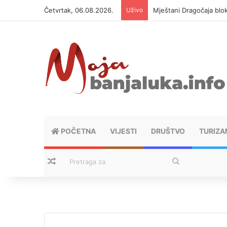
Četvrtak, 06.08.2026.
Uživo
Helikopter ponovo gasi 
POČETNA
VIJESTI
DRUŠTVO
TURIZA
Nasumični tekstovi
Pretraga
za