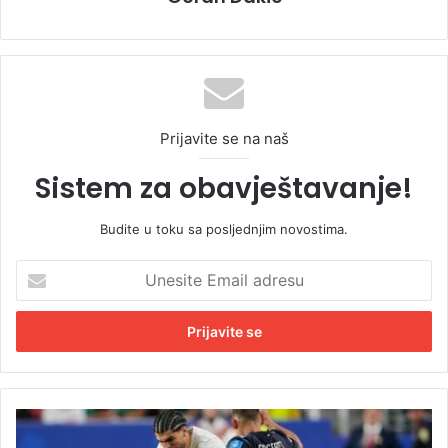
Prijavite se na naš
Sistem za obavještavanje!
Budite u toku sa posljednjim novostima.
U
n
e
s
i
t
e
E
N
m
e