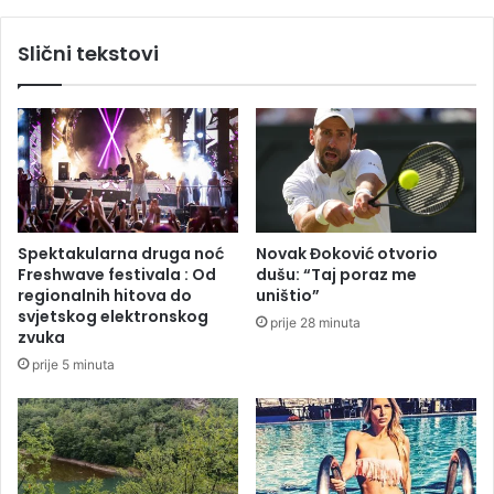
l
i
u
k
Slični tekstovi
:
a
6
d
2
d
š
j
u
e
t
č
a
a
b
k
e
u
Spektakularna druga noć
Novak Đoković otvorio
z
b
Freshwave festivala : Od
dušu: “Taj poraz me
g
i
regionalnih hitova do
uništio”
o
c
svjetskog elektronskog
prije 28 minuta
l
a
zvuka
a
k
prije 5 minuta
o
j
i
j
e