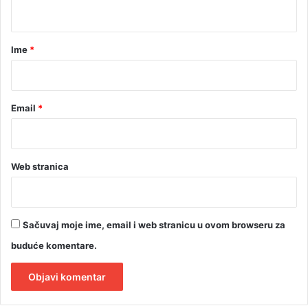
t
u
n
a
a
r
Ime
*
p
*
u
n
i
Email
*
1
8
?
Web stranica
Sačuvaj moje ime, email i web stranicu u ovom browseru za
buduće komentare.
A