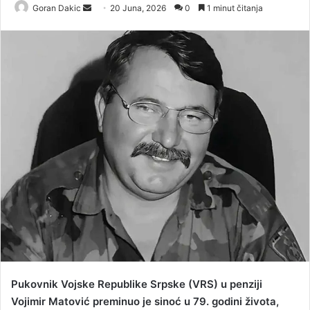
Goran Dakic
S
20 Juna, 2026
0
1 minut čitanja
e
n
d
a
n
e
m
a
i
l
Pukovnik Vojske Republike Srpske (VRS) u penziji
Vojimir Matović preminuo je sinoć u 79. godini života,