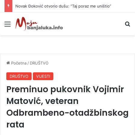
Novak Đoković otvorio dušu: “Taj poraz me uništio”
Meni
P
Početna
/
DRUŠTVO
DRUŠTVO
VIJESTI
Preminuo pukovnik Vojimir
Matović, veteran
Odbrambeno-otadžbinskog
rata