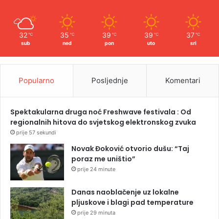
32
35
39
39
37
℃
℃
℃
℃
℃
sub
ned
pon
uto
sri
Popularno
Posljednje
Komentari
Spektakularna druga noć Freshwave festivala : Od
regionalnih hitova do svjetskog elektronskog zvuka
prije 57 sekundi
Novak Đoković otvorio dušu: “Taj
poraz me uništio”
prije 24 minute
Danas naoblačenje uz lokalne
pljuskove i blagi pad temperature
prije 29 minuta