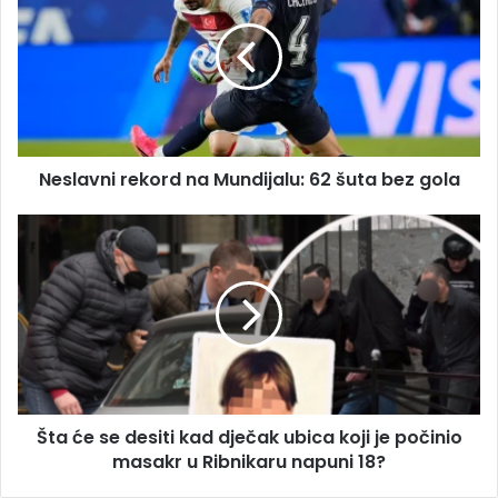
a
s
i
l
l
a
a
v
d
n
r
i
e
r
s
Neslavni rekord na Mundijalu: 62 šuta bez gola
e
u
k
o
Š
r
t
d
a
n
ć
a
e
M
s
u
e
n
d
d
e
Šta će se desiti kad dječak ubica koji je počinio
i
s
j
masakr u Ribnikaru napuni 18?
i
a
t