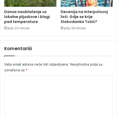
p
o
č
Danas naoblačenje uz
Decenija na Interpolovoj
lokalne pljuskove i blagi
listi: Gdje se krije
i
pad temperature
Slobodanka Tošić?
n
i
prije 33 minute
prije 36 minuta
o
m
a
Komentariši
s
a
k
Vaša email adresa neće biti objavljivana.
Neophodna polja su
r
označena sa
*
u
R
K
i
o
b
n
m
i
e
k
a
n
r