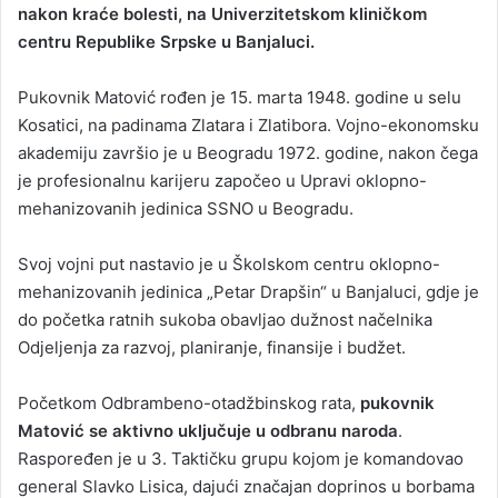
nakon kraće bolesti, na Univerzitetskom kliničkom
centru Republike Srpske u Banjaluci.
Pukovnik Matović rođen je 15. marta 1948. godine u selu
Kosatici, na padinama Zlatara i Zlatibora. Vojno-ekonomsku
akademiju završio je u Beogradu 1972. godine, nakon čega
je profesionalnu karijeru započeo u Upravi oklopno-
mehanizovanih jedinica SSNO u Beogradu.
Svoj vojni put nastavio je u Školskom centru oklopno-
mehanizovanih jedinica „Petar Drapšin“ u Banjaluci, gdje je
do početka ratnih sukoba obavljao dužnost načelnika
Odjeljenja za razvoj, planiranje, finansije i budžet.
Početkom Odbrambeno-otadžbinskog rata,
pukovnik
Matović se aktivno uključuje u odbranu naroda
.
Raspoređen je u 3. Taktičku grupu kojom je komandovao
general Slavko Lisica, dajući značajan doprinos u borbama