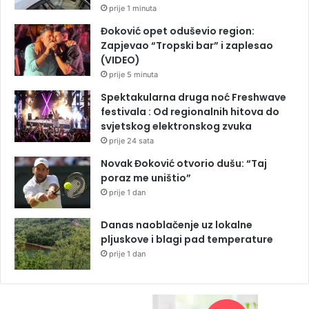
prije 1 minuta
Đoković opet oduševio region:
Zapjevao “Tropski bar” i zaplesao
(VIDEO)
prije 5 minuta
Spektakularna druga noć Freshwave
festivala : Od regionalnih hitova do
svjetskog elektronskog zvuka
prije 24 sata
Novak Đoković otvorio dušu: “Taj
poraz me uništio”
prije 1 dan
Danas naoblačenje uz lokalne
pljuskove i blagi pad temperature
prije 1 dan