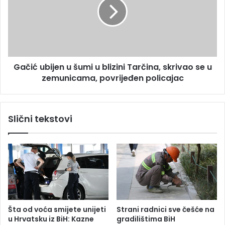
u
i
b
ć
i
u
c
b
a
i
E
j
Gačić ubijen u šumi u blizini Tarčina, skrivao se u
d
e
i
zemunicama, povrijeđen policajac
n
n
u
G
š
a
u
Slični tekstovi
č
m
i
i
ć
u
b
l
i
z
i
n
Šta od voća smijete unijeti
Strani radnici sve češće na
i
u Hrvatsku iz BiH: Kazne
gradilištima BiH
T