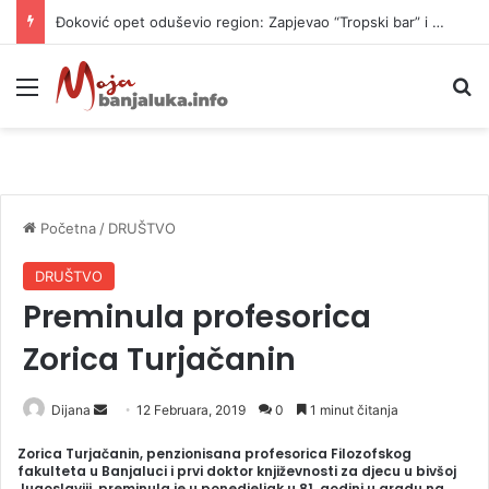
Đoković opet oduševio region: Zapjevao “Tropski bar” i zaplesao (VIDEO)
Meni
P
Početna
/
DRUŠTVO
DRUŠTVO
Preminula profesorica
Zorica Turjačanin
Dijana
S
12 Februara, 2019
0
1 minut čitanja
e
Zorica Turjačanin, penzionisana profesorica Filozofskog
n
fakulteta u Banjaluci i prvi doktor književnosti za djecu u bivšoj
Jugoslaviji, preminula je u ponedjeljak u 81. godini u gradu na
d