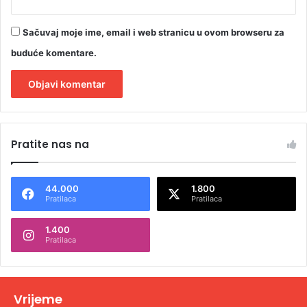
c
a
Sačuvaj moje ime, email i web stranicu u ovom browseru za
j
a
buduće komentare.
c
A
l
Pratite nas na
t
e
44.000
1.800
r
Pratilaca
Pratilaca
n
1.400
a
Pratilaca
t
i
v
Vrijeme