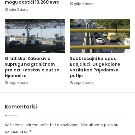
mogu dostići 13.260 evra
prije 2 dana
a
prije 2 dana
r
č
i
n
a
,
s
k
Gradiška: Zaboravio
Saobraćajni kolaps u
r
suprugu na graničnom
Banjaluci: Duge kolone
i
prelazu i nastavio put za
vozila kod Prijedorske
Njemačku
petlje
v
a
prije 2 dana
prije 2 dana
o
s
e
Komentariši
u
z
e
Vaša email adresa neće biti objavljivana.
Neophodna polja su
m
označena sa
*
u