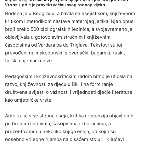
Vrbasu, gdje je provela većinu svog radnog vijeka.
a
Rođena je u Beogradu, a bavila se esejistikom, književnom
n
kritikom i metodikom nastave maternjeg jezika. Njen opus
e
broji preko 500 bibliografskih jedinica, a svojevremeno je
m
objavljivala u gotovo svim stručnim i književnim
a
časopisima od Vardara pa do Triglava. Tekstovi su joj
i
prevođeni na makedonski, slovenački, bugarski, ruski,
l
turski i njemački jezik.
Pedagoškim i književnokritičkim radom bitno je uticala na
razvoj književnosti za djecu u BiH i na formiranje
društvene svijesti o važnosti i vrijednosti dječje literature
kao umjetničke vrste.
Autorka je više stotina eseja, kritika i recenzija objavljenih
po brojnim listovima, časopisima i zbornicima, a
prezentovanih u nekoliko knjiga eseja, od kojih su
posebno vrijedne "Lampa na pisaćem stolu", "Ključevi