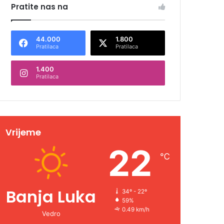
Pratite nas na
44.000
1.800
Pratilaca
Pratilaca
1.400
Pratilaca
Vrijeme
22
℃
Banja Luka
34º - 22º
59%
0.49 km/h
Vedro