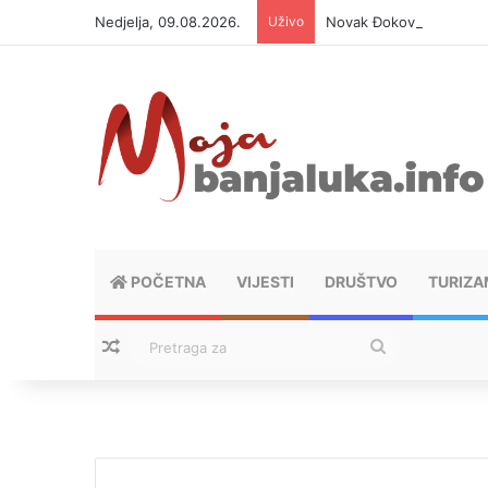
Nedjelja, 09.08.2026.
Uživo
Novak Đoković otvorio d
POČETNA
VIJESTI
DRUŠTVO
TURIZA
Nasumični tekstovi
Pretraga
za