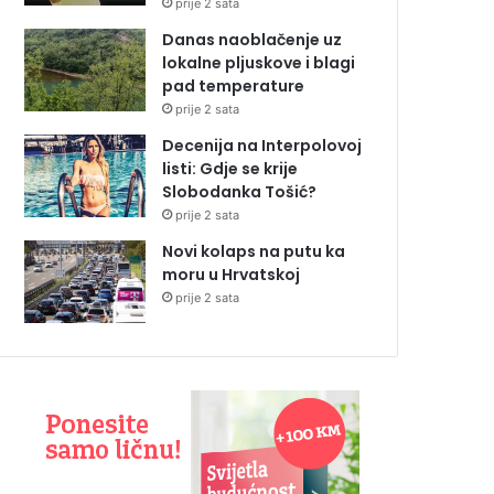
prije 2 sata
Danas naoblačenje uz
lokalne pljuskove i blagi
pad temperature
prije 2 sata
Decenija na Interpolovoj
listi: Gdje se krije
Slobodanka Tošić?
prije 2 sata
Novi kolaps na putu ka
moru u Hrvatskoj
prije 2 sata