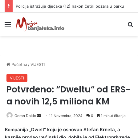
Policija istražuje dječaka (12) nakon četiri požara u parku
Meni
P
Početna
/
VIJESTI
VIJESTI
Potvrđeno: “Dweltu“ od ERS-
a novih 12,5 miliona KM
Goran Dakic
S
11 Novembra, 2024
0
1 minut čitanja
e
Kompanija „Dwelt“ koju je osnovao Stefan Krneta, a
n
kasnije prodao većinski dio, dobila je od Elektroprivrede
d