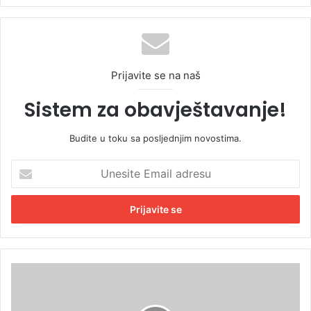
Prijavite se na naš
Sistem za obavještavanje!
Budite u toku sa posljednjim novostima.
U
n
e
s
i
t
e
E
U
m
m
a
r