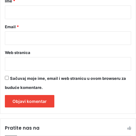
Ime
*
*
Email
*
Web stranica
Sačuvaj moje ime, email i web stranicu u ovom browseru za
buduće komentare.
A
l
Pratite nas na
t