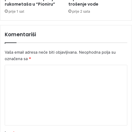
u
rukometaša u “Pioniru”
trošenje vode
t
prije 1 sat
prije 2 sata
i
r
a
Komentariši
l
a
p
Vaša email adresa neće biti objavljivana.
Neophodna polja su
o
označena sa
*
g
l
K
a
v
o
i
m
e
n
t
a
r