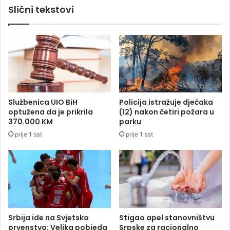
Slični tekstovi
R
r
e
o
p
v
u
c
b
u
l
:
i
I
k
z
e
b
Službenica UIO BiH
Policija istražuje dječaka
S
o
optužena da je prikrila
(12) nakon četiri požara u
r
l
370.000 KM
parku
p
a
prije 1 sat
prije 1 sat
s
k
k
o
e
m
š
i
j
u
i
Srbija ide na Svjetsko
Stigao apel stanovništvu
š
prvenstvo: Velika pobjeda
Srpske za racionalno