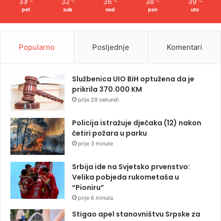
33
32
36
38
39
℃
℃
℃
℃
℃
pet
sub
ned
pon
uto
Popularno
Posljednje
Komentari
Službenica UIO BiH optužena da je
prikrila 370.000 KM
prije 29 sekundi
Policija istražuje dječaka (12) nakon
četiri požara u parku
prije 3 minute
Srbija ide na Svjetsko prvenstvo:
Velika pobjeda rukometaša u
“Pioniru”
prije 6 minuta
Stigao apel stanovništvu Srpske za