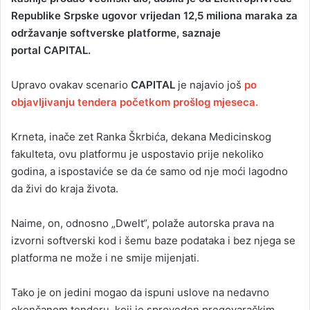
Republike Srpske ugovor vrijedan 12,5 miliona maraka za
a
održavanje softverske platforme, saznaje
n
portal CAPITAL.
e
m
a
Upravo ovakav scenario
CAPITAL
je najavio još
po
i
objavljivanju tendera početkom prošlog mjeseca.
l
Krneta, inače zet Ranka Škrbića, dekana Medicinskog
fakulteta, ovu platformu je uspostavio prije nekoliko
godina, a ispostaviće se da će samo od nje moći lagodno
da živi do kraja života.
Naime, on, odnosno „Dwelt“, polaže autorska prava na
izvorni softverski kod i šemu baze podataka i bez njega se
platforma ne može i ne smije mijenjati.
Tako je on jedini mogao da ispuni uslove na nedavno
okončanom tenderu, koji je sproveden pregovaračkim