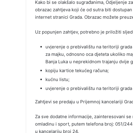
Kako bi se olakšalo sugrađanima, Odjeljenje za
a
obrazac zahtjeva koji će od sutra biti dostupan
i
internet stranici Grada. Obrazac možete preuze
l
Uz popunjen zahtjev, potrebno je priložiti slj
uvjerenje o prebivalištu na teritoriji gra
za majku, odnosno oca djeteta ukoliko majk
Banja Luka u neprekidnom trajanju dvije go
kopiju kartice tekućeg računa;
kućnu listu;
uvjerenje o prebivalištu na teritoriji grada
Zahtjevi se predaju u Prijemnoj kancelariji Grad
Za sve dodatne informacije, zainteresovani se 
omladinu i sport, putem telefona broj: 051/244-
u kancelariju broj 24.