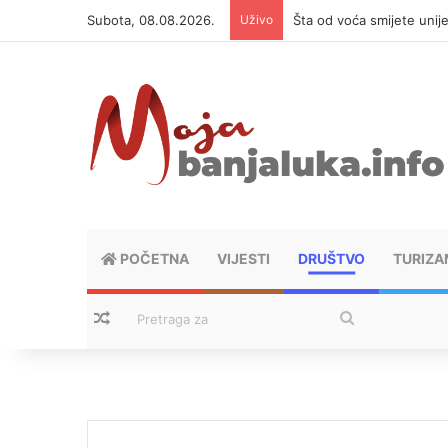
Subota, 08.08.2026.
Uživo
Šta od voća smijete unij
POČETNA
VIJESTI
DRUŠTVO
TURIZA
Nasumični tekstovi
Pretraga
za