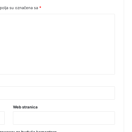
olja su označena sa
*
Web stranica