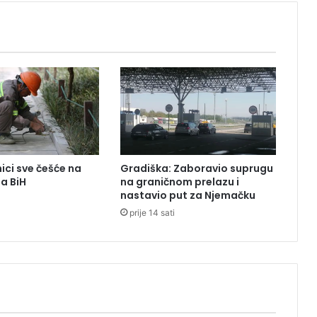
s
o
č
e
k
u
j
e
s
u
t
ici sve češće na
Gradiška: Zaboravio suprugu
r
ma BiH
na graničnom prelazu i
a
nastavio put za Njemačku
prije 14 sati