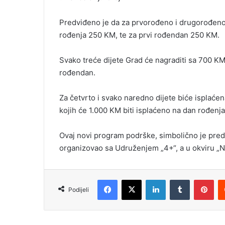
Predviđeno je da za prvorođeno i drugorođeno 
rođenja 250 KM, te za prvi rođendan 250 KM.
Svako treće dijete Grad će nagraditi sa 700 K
rođendan.
Za četvrto i svako naredno dijete biće ispla
kojih će 1.000 KM biti isplaćeno na dan rođenj
Ovaj novi program podrške, simbolično je preds
organizovao sa Udruženjem „4+“, a u okviru „Ne
Facebook
X
LinkedIn
Tumblr
Pinterest
Podijeli