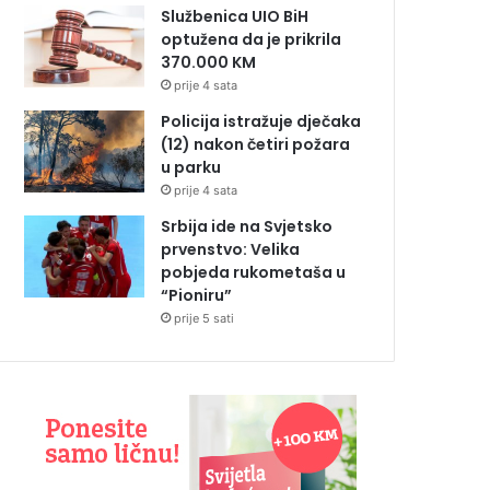
Službenica UIO BiH
optužena da je prikrila
370.000 KM
prije 4 sata
Policija istražuje dječaka
(12) nakon četiri požara
u parku
prije 4 sata
Srbija ide na Svjetsko
prvenstvo: Velika
pobjeda rukometaša u
“Pioniru”
prije 5 sati