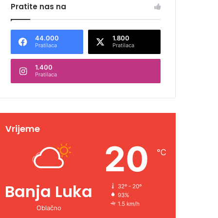
Pratite nas na
44.000
1.800
Pratilaca
Pratilaca
1.400
Pratilaca
Vrijeme
20
℃
Banja Luka
32º - 20º
93%
1.5 km/h
Oblačno