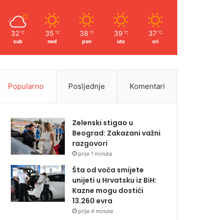
32
35
38
39
37
℃
℃
℃
℃
℃
sub
ned
pon
uto
sri
Popularno
Posljednje
Komentari
Zelenski stigao u
Beograd: Zakazani važni
razgovori
prije 1 minuta
Šta od voća smijete
unijeti u Hrvatsku iz BiH:
Kazne mogu dostići
13.260 evra
prije 4 minute