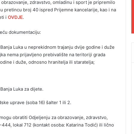
 obrazovanje, zdravstvo, omladinu i sport je pripremilo
 u pretincu broj 40 ispred Prijemne kancelarije, kao i na
ti i
OVDJE
.
edeću dokumentaciju:
da Banja Luka u neprekidnom trajanju dvije godine i duže
a nema prijavljeno prebivalište na teritoriji grada
dine i duže, odnosno hranitelja ili staratelja;
 Banja Luka za dijete.
ske uprave (soba 16) šalter 1 ili 2.
mogu obratiti Odjeljenju za obrazovanje, zdravstvo,
444, lokal 712 (kontakt osoba: Katarina Todić) ili lično