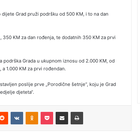
dijete Grad pruži podršku od 500 KM, i to na dan
M, 350 KM za dan rođenja, te dodatnih 350 KM za prvi
ćena podrška Grada u ukupnom iznosu od 2.000 KM, od
a, a 1.000 KM za prvi rođendan.
tavljen poslije prve „Porodične šetnje“, koju je Grad
djelje djeteta“.
Reddit
VKontakte
Odnoklassniki
Pocket
Podijeli putem Emaila
Odštampaj