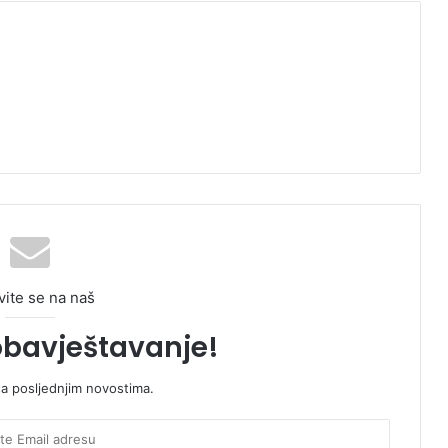
vite se na naš
obavještavanje!
sa posljednjim novostima.