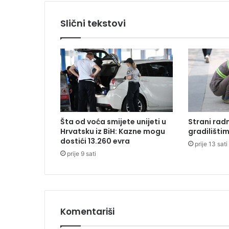
i
l
Slični tekstovi
a
c
d
u
ž
n
o
s
t
Šta od voća smijete unijeti u
Strani radn
i
Hrvatsku iz BiH: Kazne mogu
gradilišti
g
dostići 13.260 evra
prije 13 sati
l
prije 9 sati
a
v
n
o
g
t
Komentariši
u