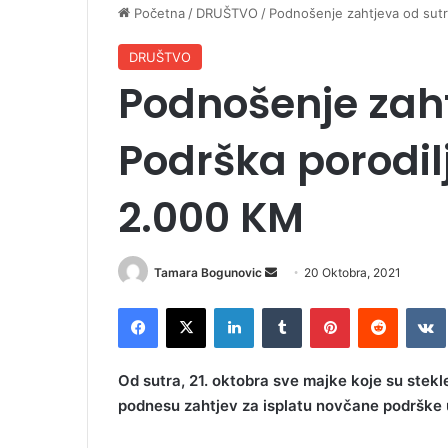
Početna
/
DRUŠTVO
/
Podnošenje zahtjeva od sut
DRUŠTVO
Podnošenje zaht
Podrška porodi
2.000 KM
Tamara Bogunovic
S
20 Oktobra, 2021
e
Facebook
X
LinkedIn
Tumblr
Pinterest
Reddit
VK
n
d
a
Od sutra, 21. oktobra sve majke koje su stek
n
podnesu zahtjev za isplatu novčane podrške
e
m