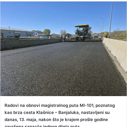
n
d
a
n
e
m
a
i
l
Radovi na obnovi magistralnog puta MI-101, poznatog
kao brza cesta Klašnice – Banjaluka, nastavljeni su
danas, 13. maja, nakon što je krajem prošle godine
završena sanacija jednog dijela puta.