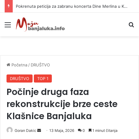
Pokrenuta peticija za zabranu koncerta Dine Merlina u Kraljevu
Meni
P
Početna
/
DRUŠTVO
DRUŠTVO
TOP 1
Počinje druga faza
rekonstrukcije brze ceste
Klašnice Banjaluka
Goran Dakic
S
13 Maja, 2026
0
1 minut čitanja
e