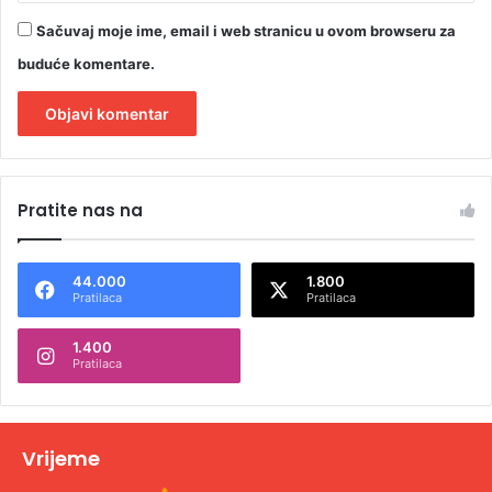
Sačuvaj moje ime, email i web stranicu u ovom browseru za
buduće komentare.
A
l
Pratite nas na
t
e
44.000
1.800
r
Pratilaca
Pratilaca
n
1.400
a
Pratilaca
t
i
v
Vrijeme
e