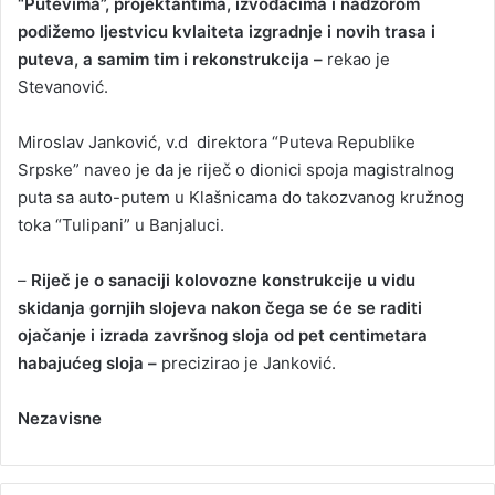
“Putevima”, projektantima, izvođačima i nadzorom
podižemo ljestvicu kvlaiteta izgradnje i novih trasa i
puteva, a samim tim i rekonstrukcija –
rekao je
Stevanović.
Miroslav Janković, v.d direktora “Puteva Republike
Srpske” naveo je da je riječ o dionici spoja magistralnog
puta sa auto-putem u Klašnicama do takozvanog kružnog
toka “Tulipani” u Banjaluci.
–
Riječ je o sanaciji kolovozne konstrukcije u vidu
skidanja gornjih slojeva nakon čega se će se raditi
ojačanje i izrada završnog sloja od pet centimetara
habajućeg sloja –
precizirao je Janković.
Nezavisne