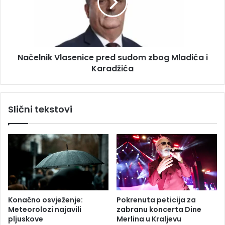
k
l
u
n
š
i
a
k
o
V
k
Načelnik Vlasenice pred sudom zbog Mladića i
l
u
Karadžića
a
p
s
i
e
t
n
Slični tekstovi
i
i
o
c
r
e
u
p
ž
r
j
e
e
d
o
s
d
u
Konačno osvježenje:
Pokrenuta peticija za
B
d
Meteorolozi najavili
zabranu koncerta Dine
o
o
pljuskove
Merlina u Kraljevu
š