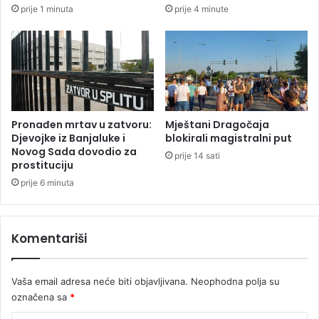
m
prije 1 minuta
prije 4 minute
n
z
j
b
a
o
k
g
a
M
l
a
d
Pronađen mrtav u zatvoru:
Mještani Dragočaja
i
Djevojke iz Banjaluke i
blokirali magistralni put
ć
Novog Sada dovodio za
prije 14 sati
prostituciju
a
i
prije 6 minuta
K
a
r
Komentariši
a
d
ž
Vaša email adresa neće biti objavljivana.
Neophodna polja su
i
označena sa
*
ć
a