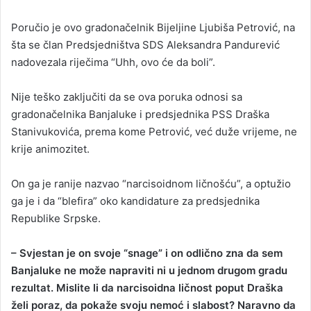
Poručio je ovo gradonačelnik Bijeljine Ljubiša Petrović, na
šta se član Predsjedništva SDS Aleksandra Pandurević
nadovezala riječima “Uhh, ovo će da boli”.
Nije teško zaključiti da se ova poruka odnosi sa
gradonačelnika Banjaluke i predsjednika PSS Draška
Stanivukovića, prema kome Petrović, već duže vrijeme, ne
krije animozitet.
On ga je ranije nazvao “narcisoidnom ličnošću”, a optužio
ga je i da “blefira” oko kandidature za predsjednika
Republike Srpske.
– Svjestan je on svoje “snage” i on odlično zna da sem
Banjaluke ne može napraviti ni u jednom drugom gradu
rezultat. Mislite li da narcisoidna ličnost poput Draška
želi poraz, da pokaže svoju nemoć i slabost? Naravno da