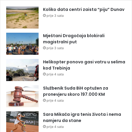
Koliko data centri zaista “piju” Dunav
prije 3 sata
Mještani Dragočaja blokirali
magistralni put
prije 3 sata
Helikopter ponovo gasi vatru u selima
kod Trebinja
prije 4 sata
Službenik Suda BiH optužen za
pronevjeru skoro 197.000 KM
prije 4 sata
Sara Mikača igra tenis života i nema
namjeru da stane
prije 4 sata