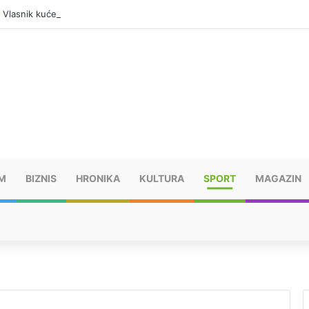
: Vlasnik kuće pronađen mrtav, uhapšen osumnjičeni
M
BIZNIS
HRONIKA
KULTURA
SPORT
MAGAZIN