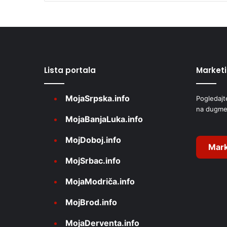
l
t
e
r
Lista portala
Market
n
a
MojaSrpska.info
Pogledajt
t
na dugme
i
MojaBanjaLuka.info
v
MojDoboj.info
e
Mark
MojSrbac.info
:
MojaModriča.info
MojBrod.info
MojaDerventa.info