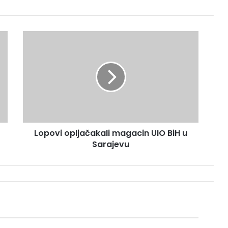
L
o
p
o
v
i
o
p
l
Lopovi opljačakali magacin UIO BiH u
j
Sarajevu
a
č
a
k
a
l
i
m