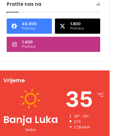
Pratite nas na
44.000
1.800
Pratilaca
Pratilaca
1.400
Pratilaca
Vrijeme
35
℃
Banja Luka
35º - 25º
27%
2.28 km/h
Vedro