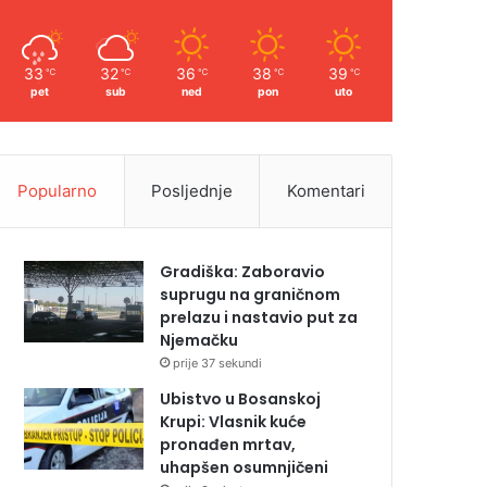
33
32
36
38
39
℃
℃
℃
℃
℃
pet
sub
ned
pon
uto
Popularno
Posljednje
Komentari
Gradiška: Zaboravio
suprugu na graničnom
prelazu i nastavio put za
Njemačku
prije 37 sekundi
Ubistvo u Bosanskoj
Krupi: Vlasnik kuće
pronađen mrtav,
uhapšen osumnjičeni