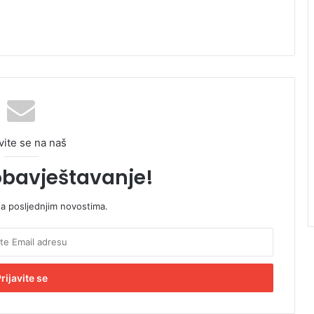
vite se na naš
obavještavanje!
sa posljednjim novostima.