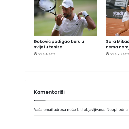
a
m
b
e
n
i
h
Đoković podigao buru u
Sara Mikača
z
svijetu tenisa
nema namj
g
prije 4 sata
prije 23 sat
r
a
d
a
Komentariši
Vaša email adresa neće biti objavljivana.
Neophodna p
K
o