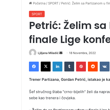
Početna
/
SPORT
/
Petrić: Želim sa Partizanom u fi
SPORT
Petrić: Želim s
finale Lige konf
Ljiljana Miladić
S
18 Novembra, 2022
e
Facebook
X
LinkedIn
Tumblr
Pinterest
Reddit
VK
n
d
a
Trener Partizana, Gordan Petrić, istakao je k
n
e
Šef stručnog štaba "crno-bijelih" želi da naprav
m
sebe kao trenera i čovjeka.
a
i