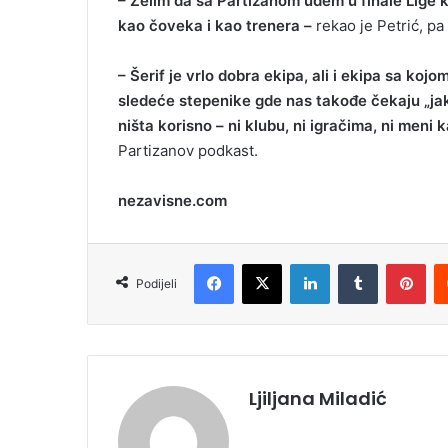
– Želim da sa Partizanom uđem u finale Lige ko
l
kao čoveka i kao trenera –
rekao je Petrić, p
– Šerif je vrlo dobra ekipa, ali i ekipa sa koj
sledeće stepenike gde nas takođe čekaju „jak
ništa korisno – ni klubu, ni igračima, ni meni 
Partizanov podkast.
nezavisne.com
Facebook
X
LinkedIn
Tumblr
Pinterest
Podijeli
Ljiljana Miladić