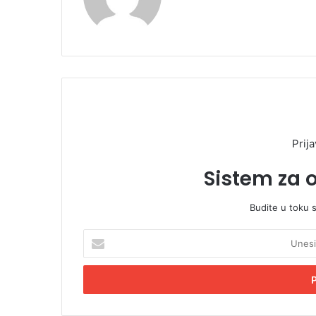
Prija
Sistem za 
Budite u toku 
U
n
e
s
i
t