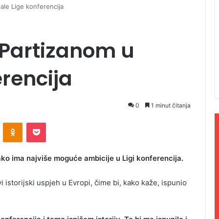
nale Lige konferencija
a Partizanom u
erencija
0
1 minut čitanja
ontakte
Odnoklassniki
Pocket
ako ima najviše moguće ambicije u Ligi konferencija.
i istorijski uspjeh u Evropi, čime bi, kako kaže, ispunio