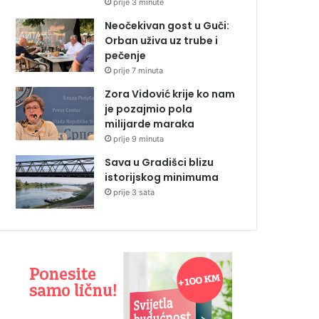
prije 3 minute
Neočekivan gost u Guči:
Orban uživa uz trube i
pečenje
prije 7 minuta
Zora Vidović krije ko nam
je pozajmio pola
milijarde maraka
prije 9 minuta
Sava u Gradišci blizu
istorijskog minimuma
prije 3 sata