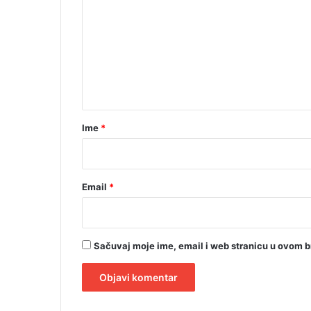
m
e
n
t
a
r
Ime
*
*
Email
*
Sačuvaj moje ime, email i web stranicu u ovom 
A