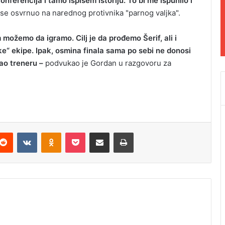
nferencija i tamo ispišem istoriju. To bi me ispunilo i
a se osvrnuo na narednog protivnika "parnog valjka".
om možemo da igramo. Cilj je da prođemo Šerif, ali i
e“ ekipe. Ipak, osmina finala sama po sebi ne donosi
kao treneru –
podvukao je Gordan u razgovoru za
Reddit
VKontakte
Odnoklassniki
Pocket
Podijeli putem Emaila
Odštampaj