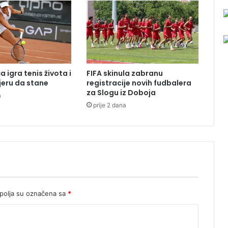
a
g
a
c
i
n
U
 igra tenis života i
FIFA skinula zabranu
I
eru da stane
registracije novih fudbalera
O
za Slogu iz Doboja
a
B
prije 2 dana
i
H
u
S
a
r
a
j
e
olja su označena sa
*
v
u