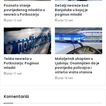
k
v
Poznato stanje
Detalji nesreće kod
e
o
povrijeđenog mladića u
Banjaluke u kojoj je
d
nesreći u Potkozarju
poginuo mladić
e
prije 12 sati
prije 12 sati
Teška nesreća u
Maloljetnik uhapšen u
Potkozarju: Poginuo
Ljubinju: Osumnjičen da je
mladić
povrijedio policajca i
oštetio vrata stanice
prije 17 sati
prije 18 sati
Komentariši