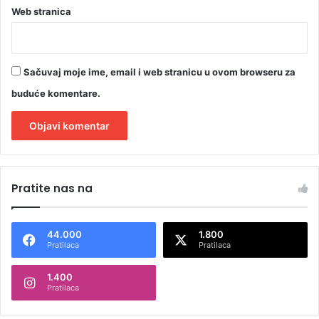
Web stranica
Sačuvaj moje ime, email i web stranicu u ovom browseru za
buduće komentare.
A
l
Pratite nas na
t
e
44.000
1.800
r
Pratilaca
Pratilaca
n
1.400
a
Pratilaca
t