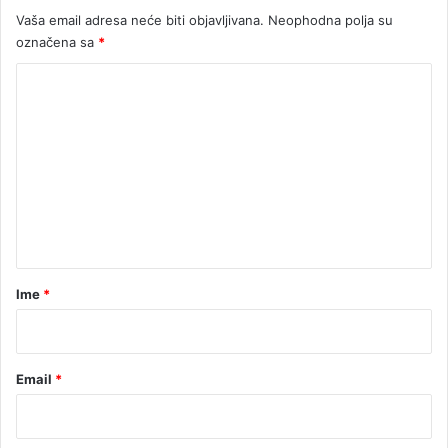
Vaša email adresa neće biti objavljivana.
Neophodna polja su
označena sa
*
K
o
m
e
n
t
a
r
Ime
*
*
Email
*