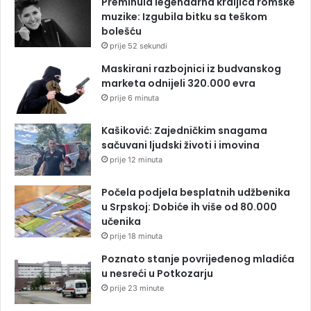
Preminula legendarna kraljica romske
muzike: Izgubila bitku sa teškom
bolešću
prije 52 sekundi
Maskirani razbojnici iz budvanskog
marketa odnijeli 320.000 evra
prije 6 minuta
Kašiković: Zajedničkim snagama
sačuvani ljudski životi i imovina
prije 12 minuta
Počela podjela besplatnih udžbenika
u Srpskoj: Dobiće ih više od 80.000
učenika
prije 18 minuta
Poznato stanje povrijeđenog mladića
u nesreći u Potkozarju
prije 23 minute