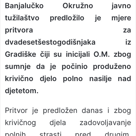
Banjalučko Okružno javno
n
d
tužilaštvo predložilo je mjere
a
n
pritvora za
e
dvadesetšestogodišnjaka iz
m
a
Gradiške čiji su inicijali O.M. zbog
i
l
sumnje da je počinio produženo
krivično djelo polno nasilje nad
djetetom.
Pritvor je predložen danas i zbog
krivičnog djela zadovoljavanje
polnih strasti pred drugim,