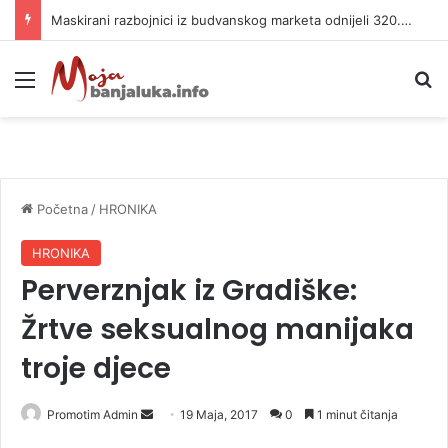
Maskirani razbojnici iz budvanskog marketa odnijeli 320.000 evra
Meni
P
Početna
/
HRONIKA
HRONIKA
Perverznjak iz Gradiške:
Žrtve seksualnog manijaka
troje djece
Promotim Admin
S
19 Maja, 2017
0
1 minut čitanja
e