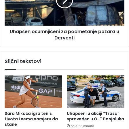
i
š
3
e
8
n
s
o
t
s
e
Uhapšen osumnjičeni za podmetanje požara u
u
p
Derventi
m
e
n
n
j
i
i
Slični tekstovi
:
č
M
e
e
n
t
i
e
z
o
a
r
p
o
o
l
d
Sara Mikača igra tenis
Uhapšeni u akciji “Trasa”
o
m
života i nema namjeru da
sproveden u OJT Banjaluka
z
e
stane
prije 56 minuta
i
t