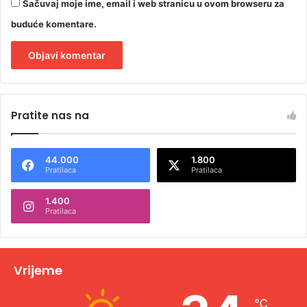
Sačuvaj moje ime, email i web stranicu u ovom browseru za
buduće komentare.
A
l
Pratite nas na
t
e
44.000
1.800
r
Pratilaca
Pratilaca
n
1.400
a
Pratilaca
t
i
v
Vrijeme
e
℃
: