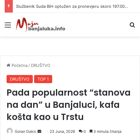
Službenik Suda BiH optužen za pronevjeru skoro 197.000 KM
Meni
P
Početna
/
DRUŠTVO
DRUŠTVO
TOP 1
Pada popularnost “stanova
na dan” u Banjaluci, kafa
košta kao u Trstu
Goran Dakic
S
23 Juna, 2026
0
3 minuta čitanja
e