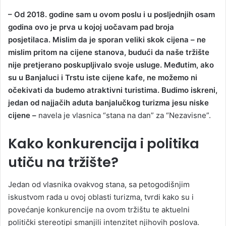
– Od 2018. godine sam u ovom poslu i u posljednjih osam
godina ovo je prva u kojoj uočavam pad broja
posjetilaca. Mislim da je sporan veliki skok cijena – ne
mislim pritom na cijene stanova, budući da naše tržište
nije pretjerano poskupljivalo svoje usluge. Međutim, ako
su u Banjaluci i Trstu iste cijene kafe, ne možemo ni
očekivati da budemo atraktivni turistima. Budimo iskreni,
jedan od najjačih aduta banjalučkog turizma jesu niske
cijene –
navela je vlasnica “stana na dan” za “Nezavisne”.
Kako konkurencija i politika
utiču na tržište?
Jedan od vlasnika ovakvog stana, sa petogodišnjim
iskustvom rada u ovoj oblasti turizma, tvrdi kako su i
povećanje konkurencije na ovom tržištu te aktuelni
politički stereotipi smanjili intenzitet njihovih poslova.