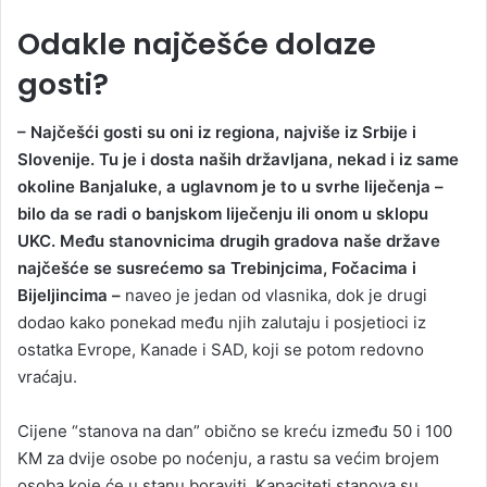
Odakle najčešće dolaze
gosti?
– Najčešći gosti su oni iz regiona, najviše iz Srbije i
Slovenije. Tu je i dosta naših državljana, nekad i iz same
okoline Banjaluke, a uglavnom je to u svrhe liječenja –
bilo da se radi o banjskom liječenju ili onom u sklopu
UKC. Među stanovnicima drugih gradova naše države
najčešće se susrećemo sa Trebinjcima, Fočacima i
Bijeljincima –
naveo je jedan od vlasnika, dok je drugi
dodao kako ponekad među njih zalutaju i posjetioci iz
ostatka Evrope, Kanade i SAD, koji se potom redovno
vraćaju.
Cijene “stanova na dan” obično se kreću između 50 i 100
KM za dvije osobe po noćenju, a rastu sa većim brojem
osoba koje će u stanu boraviti. Kapaciteti stanova su