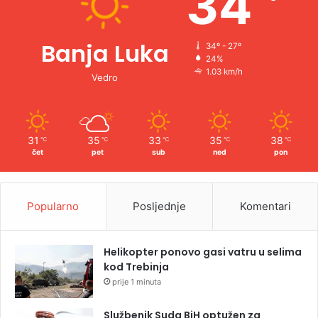
34
Banja Luka
34º - 27º
24%
1.03 km/h
Vedro
31
35
33
35
38
℃
℃
℃
℃
℃
čet
pet
sub
ned
pon
Popularno
Posljednje
Komentari
Helikopter ponovo gasi vatru u selima
kod Trebinja
prije 1 minuta
Službenik Suda BiH optužen za