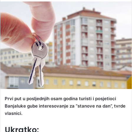
n
d
a
n
e
m
a
i
l
Prvi put u posljednjih osam godina turisti i posjetioci
Banjaluke gube interesovanje za “stanove na dan”, tvrde
vlasnici.
Ukratko: