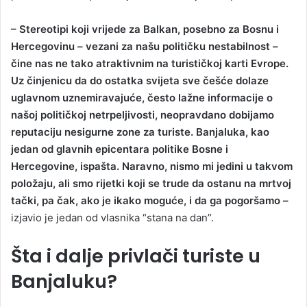
– Stereotipi koji vrijede za Balkan, posebno za Bosnu i
Hercegovinu – vezani za našu političku nestabilnost –
čine nas ne tako atraktivnim na turističkoj karti Evrope.
Uz činjenicu da do ostatka svijeta sve češće dolaze
uglavnom uznemiravajuće, često lažne informacije o
našoj političkoj netrpeljivosti, neopravdano dobijamo
reputaciju nesigurne zone za turiste. Banjaluka, kao
jedan od glavnih epicentara politike Bosne i
Hercegovine, ispašta. Naravno, nismo mi jedini u takvom
položaju, ali smo rijetki koji se trude da ostanu na mrtvoj
tački, pa čak, ako je ikako moguće, i da ga pogoršamo –
izjavio je jedan od vlasnika “stana na dan”.
Šta i dalje privlači turiste u
Banjaluku?