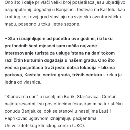
Ono što i dalje privlači veliki broj posjetilaca jesu ubjedljivo
najpopularniji događaji u Banjaluci: festivali na Kastelu, kao
i rafting koji ovaj grad stavljaju na svjetsku avanturističku
mapu, posebno u toku ljetne sezone.
– Stan iznajmljujem od početka ove godine, i u toku
prethodnih šest mjeseci sam uočila najveće
interesovanje turista za usluge ‘stana na dan’ tokom
različitih kulturnih događaja u našem gradu. Ono što
većina posjetilaca traži jeste dobra lokacija – blizina
parkova, Kastela, centra grada, tržnih centara –
rekla je
jedna od vlasnica.
“Stanovi na dan” u naseljima Borik, Starčevica i Centar
najinteresantniji su posjetiocima fokusiranim na turističku
ponudu Banjaluke, dok se stanovi u naseljima Lauš i
Paprikovac uglavnom iznajmljuju pacijentima
Univerzitetskog kliničkog centra (UKC).