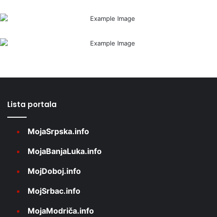
Lista portala
MojaSrpska.info
MojaBanjaLuka.info
MojDoboj.info
MojSrbac.info
MojaModriča.info