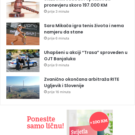
pronevjeru skoro 197.000 KM
prije 3 minute
Sara Mikača igra tenis života i nema
namjeru da stane
prije 6 minuta
Uhapšeni u akciji “Trasa” sproveden u
OJT Banjaluka
prije 9 minuta
Zvanično okončana arbitraža RITE
Ugljevik i Slovenije
prije 16 minuta