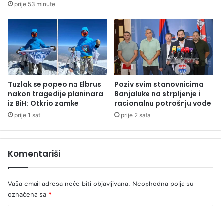
prije 53 minute
o
a
t
n
k
j
r
e
i
p
l
o
i
ž
k
a
Tuzlak se popeo na Elbrus
Poziv svim stanovnicima
a
r
nakon tragedije planinara
Banjaluke na strpljenje i
d
a
iz BiH: Otkrio zamke
racionalnu potrošnju vode
a
u
prije 1 sat
prije 2 sata
ć
D
e
e
k
r
Komentariši
i
v
š
e
a
n
Vaša email adresa neće biti objavljivana.
Neophodna polja su
t
označena sa
*
i
K