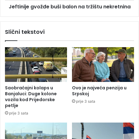
i
Jeftinije gvožđe buši balon na tržištu nekretnina
g
š
v
e
o
n
ž
Slični tekstovi
e
đ
m
e
o
b
ž
u
e
š
d
i
a
b
p
a
r
l
Saobraćajni kolaps u
Ovo je najveća penzija u
i
o
Banjaluci: Duge kolone
Srpskoj
u
n
vozila kod Prijedorske
prije 3 sata
š
n
petlje
t
a
prije 3 sata
i
t
g
r
r
ž
i
i