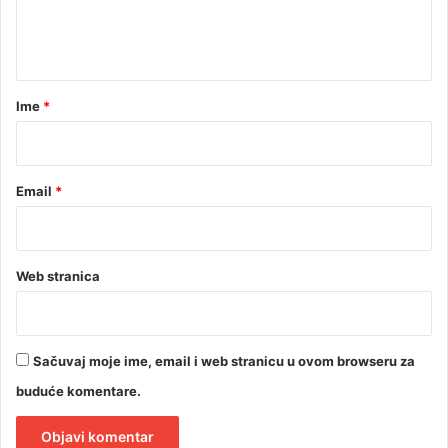
n
t
a
r
Ime
*
*
Email
*
Web stranica
Sačuvaj moje ime, email i web stranicu u ovom browseru za
buduće komentare.