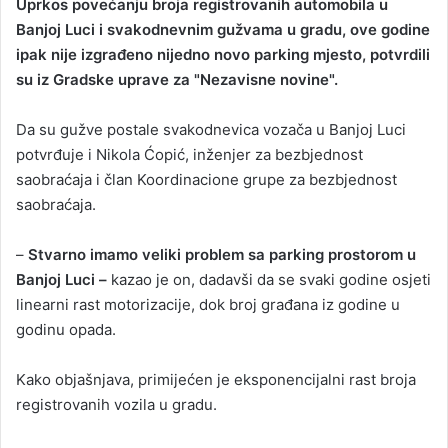
Uprkos povećanju broja registrovanih automobila u
a
Banjoj Luci i svakodnevnim gužvama u gradu, ove godine
n
ipak nije izgrađeno nijedno novo parking mjesto, potvrdili
e
su iz Gradske uprave za "Nezavisne novine".
m
a
Da su gužve postale svakodnevica vozača u Banjoj Luci
i
potvrđuje i Nikola Ćopić, inženjer za bezbjednost
l
saobraćaja i član Koordinacione grupe za bezbjednost
saobraćaja.
–
Stvarno imamo veliki problem sa parking prostorom u
Banjoj Luci –
kazao je on, dadavši da se svaki godine osjeti
linearni rast motorizacije, dok broj građana iz godine u
godinu opada.
Kako objašnjava, primijećen je eksponencijalni rast broja
registrovanih vozila u gradu.