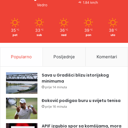
1.84 km/h
Vedro
35
33
36
39
38
℃
℃
℃
℃
℃
pet
sub
ned
pon
uto
Popularno
Posljednje
Komentari
Sava u Gradišci blizu istorijskog
minimuma
prije 14 minuta
Đoković podigao buru u svijetu tenisa
prije 16 minuta
APIF izgubio spor sa komšijama, mora