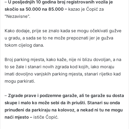
–
U posljednjih 10 godina broj registrovanih vozila je
skočio sa 50.000 na 85.000 –
kazao je Ćopić za
"Nezavisne".
Kako dodaje, prije se znalo kada se mogu očekivati gužve
u gradu, a sada se to ne može prepoznati jer je gužva
tokom cijelog dana.
Broj parking mjesta, kako kaže, nije ni blizu dovoljan, a na
to se žale i stanari novih zgrada kod kojih, iako moraju
imati dovoljno vanjskih parking mjesta, stanari rijetko kad
mogu parkirati.
–
Zgrade prave i podzemne garaže, ali te garaže su dosta
skupe i malo ko može sebi da ih priušti. Stanari su onda
prinuđeni da parkiraju na kolovoz, a nekad ni tu ne mogu
naći mjesto –
ističe Ćopić.