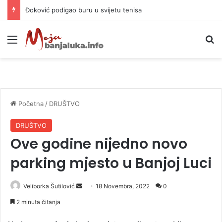
APIF izgubio spor sa komšijama, mora platiti 10.000 KM
Meni
P
Početna
/
DRUŠTVO
DRUŠTVO
Ove godine nijedno novo
parking mjesto u Banjoj Luci
Veliborka Šutilović
S
18 Novembra, 2022
0
e
2 minuta čitanja
n
d