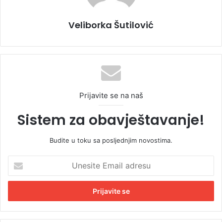
Veliborka Šutilović
Prijavite se na naš
Sistem za obavještavanje!
Budite u toku sa posljednjim novostima.
U
n
e
s
i
t