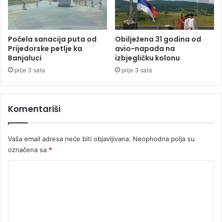
j
š
a
t
n
u
j
n
Počela sanacija puta od
Obilježena 31 godina od
e
Prijedorske petlje ka
avio-napada na
e
Banjaluci
izbjegličku kolonu
u
k
A
r
prije 3 sata
prije 3 sata
u
e
s
t
t
n
Komentariši
r
i
i
n
j
a
Vaša email adresa neće biti objavljivana.
Neophodna polja su
i
označena sa
*
K
o
m
e