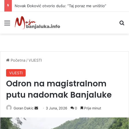
Novak Đoković otvorio dušu: “Taj poraz me uništio”
Meni
P
Početna
/
VIJESTI
VIJESTI
Odron na magistralnom
putu nadomak Banjaluke
Goran Dakic
S
3 Juna, 2026
0
Prije minut
e
n
d