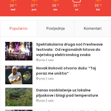
34
37
38
36
35
℃
℃
℃
℃
℃
ned
pon
uto
sri
čet
Popularno
Posljednje
Komentari
Spektakularna druga noć Freshwave
festivala : Od regionalnih hitova do
svjetskog elektronskog zvuka
prije 2 sata
Novak Đoković otvorio dušu: “Taj
poraz me uništio”
prije 2 sata
Danas naoblačenje uz lokalne
pljuskove i blagi pad temperature
prije 2 sata