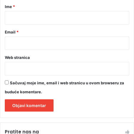
r
Ime
*
*
Email
*
Web stranica
Sačuvaj moje ime, email i web stranicu u ovom browseru za
buduće komentare.
A
l
Pratite nas na
t