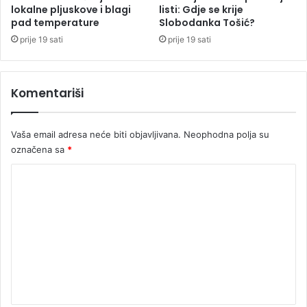
lokalne pljuskove i blagi
listi: Gdje se krije
n
pad temperature
Slobodanka Tošić?
a
!
prije 19 sati
prije 19 sati
Komentariši
Vaša email adresa neće biti objavljivana.
Neophodna polja su
označena sa
*
K
o
m
e
n
t
a