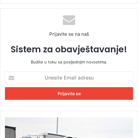
Prijavite se na naš
Sistem za obavještavanje!
Budite u toku sa posljednjim novostima.
U
n
e
s
i
t
e
E
K
m
a
a
m