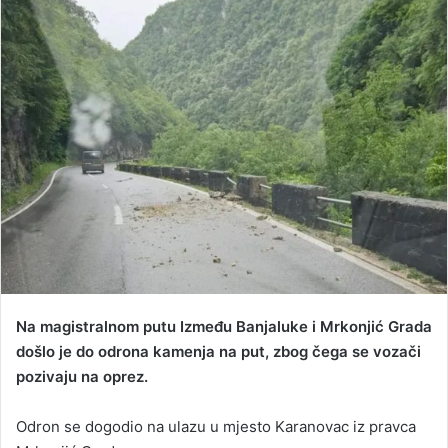
a
n
e
m
a
i
l
Na magistralnom putu Između Banjaluke i Mrkonjić Grada
došlo je do odrona kamenja na put, zbog čega se vozači
pozivaju na oprez.
Odron se dogodio na ulazu u mjesto Karanovac iz pravca