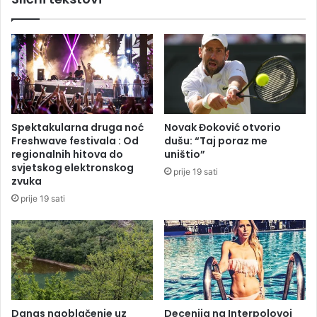
a
k
n
a
a
j
o
u
g
d
l
a
a
n
s
i
i
Spektakularna druga noć
Novak Đoković otvorio
m
m
Freshwave festivala : Od
dušu: “Taj poraz me
a
a
regionalnih hitova do
uništio”
p
svjetskog elektronskog
prije 19 sati
r
zvuka
o
prije 19 sati
d
a
j
e
p
i
t
Danas naoblačenje uz
Decenija na Interpolovoj
o