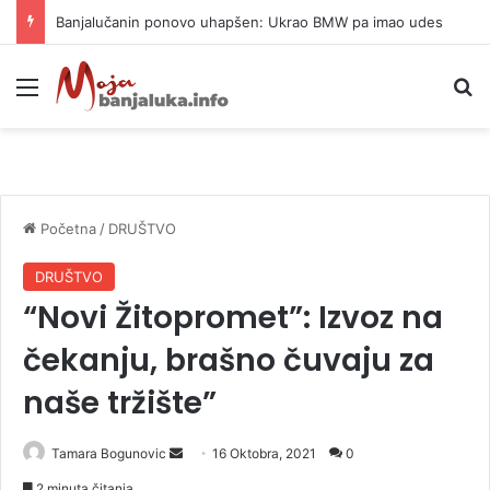
Banjalučanin ponovo uhapšen: Ukrao BMW pa imao udes
Meni
P
Početna
/
DRUŠTVO
DRUŠTVO
“Novi Žitopromet”: Izvoz na
čekanju, brašno čuvaju za
naše tržište”
Tamara Bogunovic
S
16 Oktobra, 2021
0
e
2 minuta čitanja