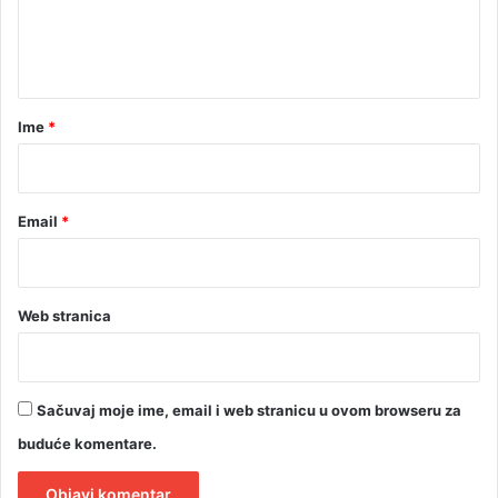
n
t
a
r
Ime
*
*
Email
*
Web stranica
Sačuvaj moje ime, email i web stranicu u ovom browseru za
buduće komentare.