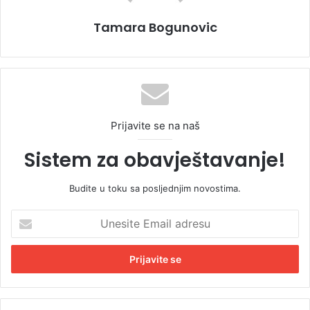
Tamara Bogunovic
Prijavite se na naš
Sistem za obavještavanje!
Budite u toku sa posljednjim novostima.
U
n
e
s
i
t
e