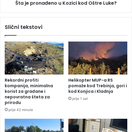
ć
Šta je pronađeno u Kozici kod Oštre Luke?
a
a
đ
š
e
u
n
Slični tekstovi
s
o
e
u
g
K
u
o
b
z
i
i
s
c
v
i
a
k
Rekordni profiti
Helikopter MUP-a RS
k
o
kompanija, minimalna
pomaže kod Trebinja, gori i
i
d
korist za građane i
kod Konjica i Kladnja
t
O
nepovratna šteta za
prije 1 sat
r
š
prirodu
a
t
prije 42 minute
g
r
,
e
K
L
u