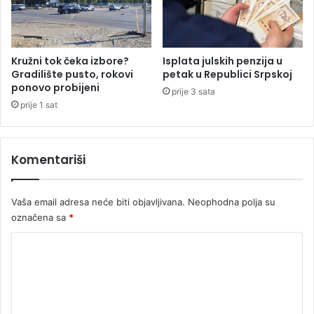
u
k
k
i
e
ć
?
m
Kružni tok čeka izbore?
Isplata julskih penzija u
Gradilište pusto, rokovi
petak u Republici Srpskoj
e
ponovo probijeni
n
prije 3 sata
a
prije 1 sat
d
ž
e
Komentariši
r
u
N
Vaša email adresa neće biti objavljivana.
Neophodna polja su
j
označena sa
*
e
m
K
a
o
č
k
m
o
e
j