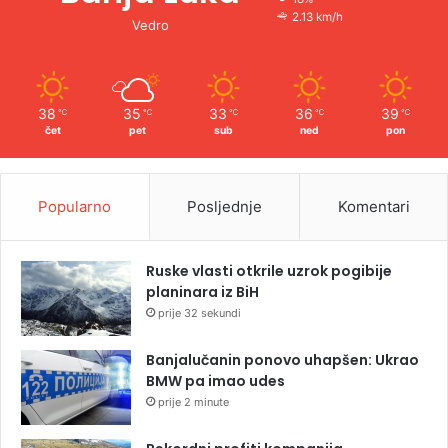
2.13 km/h
Vedro
38
35
33
36
39
℃
℃
℃
℃
℃
čet
pet
sub
ned
pon
Popularno
Posljednje
Komentari
Ruske vlasti otkrile uzrok pogibije
planinara iz BiH
prije 32 sekundi
Banjalučanin ponovo uhapšen: Ukrao
BMW pa imao udes
prije 2 minute