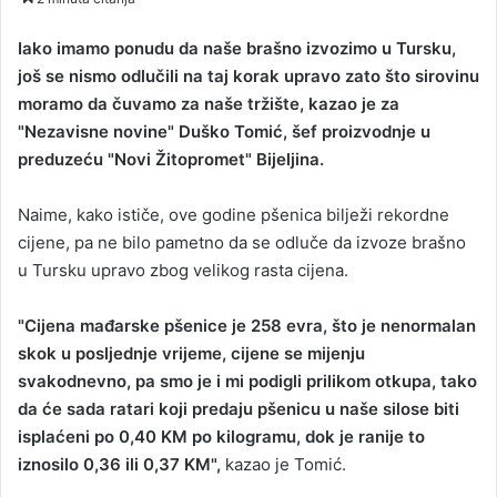
n
d
Iako imamo ponudu da naše brašno izvozimo u Tursku,
a
još se nismo odlučili na taj korak upravo zato što sirovinu
n
moramo da čuvamo za naše tržište, kazao je za
e
"Nezavisne novine" Duško Tomić, šef proizvodnje u
m
preduzeću "Novi Žitopromet" Bijeljina.
a
i
Naime, kako ističe, ove godine pšenica bilježi rekordne
l
cijene, pa ne bilo pametno da se odluče da izvoze brašno
u Tursku upravo zbog velikog rasta cijena.
"Cijena mađarske pšenice je 258 evra, što je nenormalan
skok u posljednje vrijeme, cijene se mijenju
svakodnevno, pa smo je i mi podigli prilikom otkupa, tako
da će sada ratari koji predaju pšenicu u naše silose biti
isplaćeni po 0,40 KM po kilogramu, dok je ranije to
iznosilo 0,36 ili 0,37 KM",
kazao je Tomić.