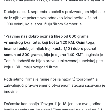
Dodaje da su 1. septembra počeli s proizvodnjom hljeba te
da iz njihove pekare svakodnevno izlazi nešto više od
1.000 vekni, koje isporučuju širom Semberije.
"Pravimo naš dobro poznati hljeb od 600 grama
vrhunskog kvaliteta, koji košta 1,20 KM. Osim toga,
imamo i polubijeli hljeb koji košta 1,10 i dobro poznati
somun od 800 grama, čija je cijena 1,40 KM",
naglasio je
Tomić, dodavši da hljeb prave u takozvanoj tunelskoj peći,
koju u BiH imaju svega tri firme.
Podsjetimo, firma je ranije nosila naziv "Žitopromet", a
zahvaljujući pravovremeno otvorenom stečaju sačuvana je
imovina.
Fočanska kompanija "Pavgord" je 18. januara ove godine
kupila nepokretnu imovinu "Žitoprometa" po cijeni od 3,1