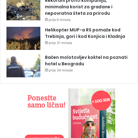
Rekordni profiti kompanija,
minimalna korist za građane i
nepovratna šteta za prirodu
prije 6 minuta
Helikopter MUP-a RS pomaže kod
Trebinja, gori i kod Konjica i Kladnja
prije 31 minuta
Bačen molotovljev koktel na poznati
hotel u Beogradu
prije 34 minute