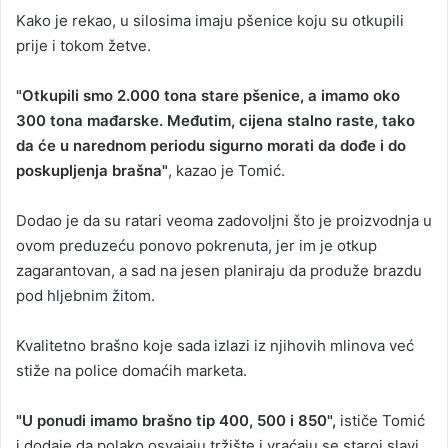
Kako je rekao, u silosima imaju pšenice koju su otkupili
prije i tokom žetve.
"Otkupili smo 2.000 tona stare pšenice, a imamo oko
300 tona mađarske. Međutim, cijena stalno raste, tako
da će u narednom periodu sigurno morati da dođe i do
poskupljenja brašna"
, kazao je Tomić.
Dodao je da su ratari veoma zadovoljni što je proizvodnja u
ovom preduzeću ponovo pokrenuta, jer im je otkup
zagarantovan, a sad na jesen planiraju da produže brazdu
pod hljebnim žitom.
Kvalitetno brašno koje sada izlazi iz njihovih mlinova već
stiže na police domaćih marketa.
"U ponudi imamo brašno tip 400, 500 i 850",
ističe Tomić
i dodaje da polako osvajaju tržište i vraćaju se staroj slavi.