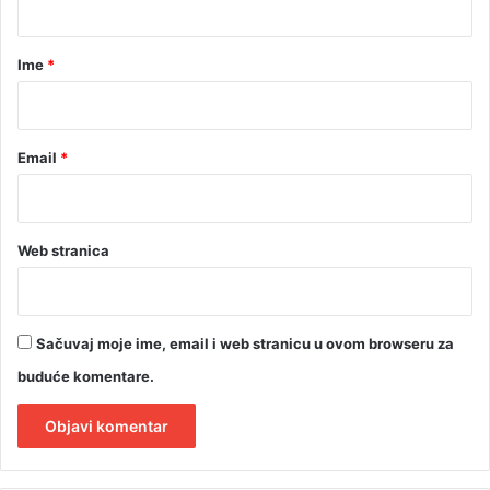
e
t
a
n
v
r
a
Ime
*
a
*
Email
*
Web stranica
Sačuvaj moje ime, email i web stranicu u ovom browseru za
buduće komentare.
A