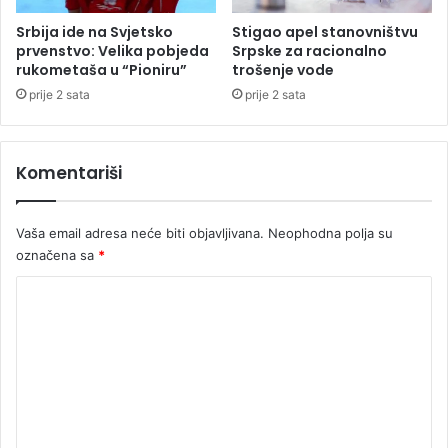
i
i
c
c
Srbija ide na Svjetsko
Stigao apel stanovništvu
a
e
prvenstvo: Velika pobjeda
Srpske za racionalno
v
p
rukometaša u “Pioniru”
trošenje vode
a
r
prije 2 sata
prije 2 sata
t
o
r
n
o
a
Komentariši
g
đ
a
e
s
n
Vaša email adresa neće biti objavljivana.
Neophodna polja su
a
a
c
označena sa
*
i
a
č
K
p
e
o
t
o
v
v
m
r
r
i
e
t
j
a
n
e
ž
t
đ
r