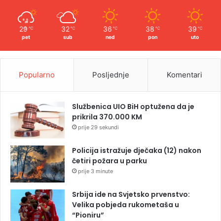
29
32
36
38
39
℃
℃
℃
℃
℃
pet
sub
ned
pon
uto
Popularno
Posljednje
Komentari
Službenica UIO BiH optužena da je
prikrila 370.000 KM
prije 29 sekundi
Policija istražuje dječaka (12) nakon
četiri požara u parku
prije 3 minute
Srbija ide na Svjetsko prvenstvo:
Velika pobjeda rukometaša u
“Pioniru”