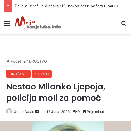
Policija istražuje dječaka (12) nakon četiri požara u parku
Meni
P
Početna
/
DRUŠTVO
DRUŠTVO
VIJESTI
Nestao Milanko Ljepoja,
policija moli za pomoć
Goran Dakic
S
15 Juna, 2026
0
Prije minut
e
n