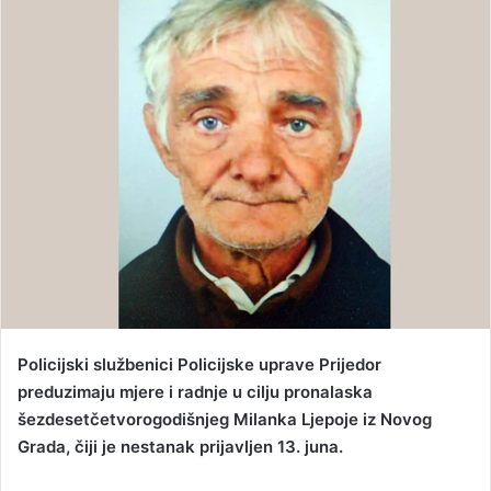
d
a
n
e
m
a
i
l
Policijski službenici Policijske uprave Prijedor
preduzimaju mjere i radnje u cilju pronalaska
šezdesetčetvorogodišnjeg Milanka Ljepoje iz Novog
Grada, čiji je nestanak prijavljen 13. juna.