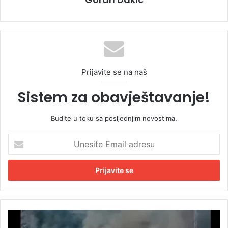
Prijavite se na naš
Sistem za obavještavanje!
Budite u toku sa posljednjim novostima.
U
n
e
s
i
t
e
E
P
m
o