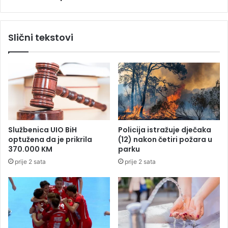
r
a
a
d
d
r
Slični tekstovi
u
a
p
n
o
u
d
:
k
U
o
o
n
l
t
u
r
p
Službenica UIO BiH
Policija istražuje dječaka
o
i
optužena da je prikrila
(12) nakon četiri požara u
l
n
370.000 KM
parku
o
i
prije 2 sata
prije 2 sata
m
j
,
e
d
d
v
r
o
i
j
l