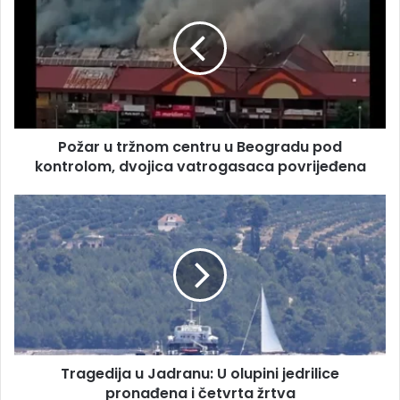
a
ž
i
a
l
r
a
u
d
t
r
r
e
ž
s
Požar u tržnom centru u Beogradu pod
n
u
kontrolom, dvojica vatrogasaca povrijeđena
o
m
c
T
e
r
n
a
t
g
r
e
u
d
u
i
B
j
e
a
o
Tragedija u Jadranu: U olupini jedrilice
u
g
pronađena i četvrta žrtva
J