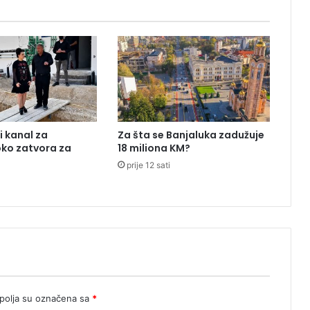
o
L
i
s
t
u
z
a
p
i kanal za
Za šta se Banjaluka zadužuje
r
oko zatvora za
18 miliona KM?
a
prije 12 sati
v
d
u
i
r
e
d
!
olja su označena sa
*