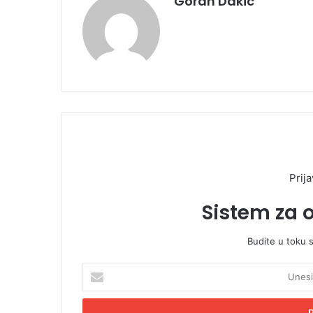
Goran Dakic
Prija
Sistem za 
Budite u toku 
U
n
e