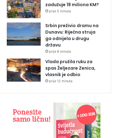
zadužuje 18 miliona KM?
prije 5 minuta
Srbin preživio dramu na
Dunavu: Riječna struja
ga odnijela u drugu
državu
prije 8 minuta
Vlada pružila ruku za
spas Željezare Zenica,
vlasnik je odbio
prije 12 minuta