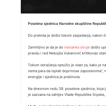
Posebna sjednica Narodne skupštine Republik
Do prekida je došlo tokom zasjedanja, nakon če
Zanimljivo je da je do
nestanka struje
došlo upr
pravdu i red Nebojša Vukanović kritikovao st
Tokom obraćanja optužio je vlast za, kako je n
nema para da isplati doprinose zaposlenima”, n
energije i sjednica je prekinuta.
Na dnevnom redu 38. posebne sjednice, koja je 
je sazvana na zahtjev Vlade Republike Srpske