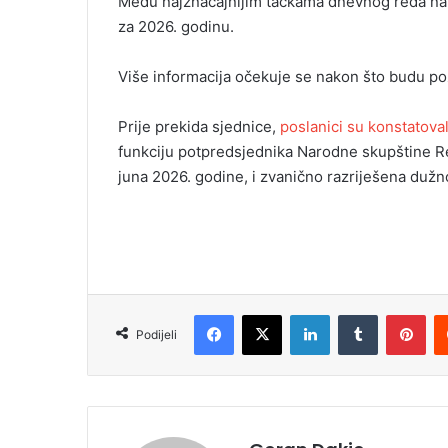
Među najznačajnijim tačkama dnevnog reda nal
za 2026. godinu.
Više informacija očekuje se nakon što budu poz
Prije prekida sjednice,
poslanici su konstatova
funkciju potpredsjednika Narodne skupštine Re
juna 2026. godine, i zvanično razriješena dužn
Facebook
X
LinkedIn
Tumblr
Pinterest
Podijeli