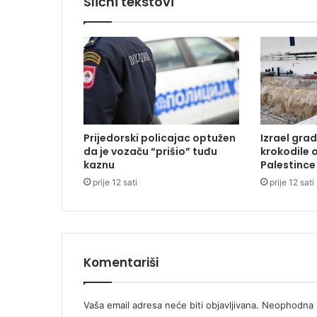
Slični tekstovi
p
l
a
t
i
6
.
0
0
Prijedorski policajac optužen
Izrael grad
0
da je vozaču “prišio” tuđu
krokodile 
K
kaznu
Palestince
M
prije 12 sati
prije 12 sati
z
a
k
v
a
d
Komentariši
r
a
t
Vaša email adresa neće biti objavljivana.
Neophodna p