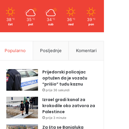
38
35
34
36
39
℃
℃
℃
℃
℃
čet
pet
sub
ned
pon
Popularno
Posljednje
Komentari
Prijedorski policajac
optužen da je vozaču
“prišio” tuđu kaznu
prije 36 sekundi
Izrael gradi kanal za
krokodile oko zatvora za
Palestince
prije 3 minute
Za šta se Banjaluka