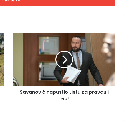
S
a
v
a
n
o
v
i
ć
Savanović napustio Listu za pravdu i
n
red!
a
p
u
s
t
i