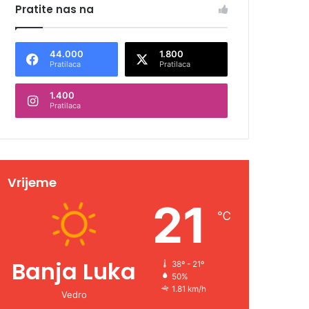
Pratite nas na
44.000
1.800
Pratilaca
Pratilaca
1.400
Pratilaca
Vrijeme
21
℃
Banja Luka
38º - 21º
50%
1.81 km/h
Vedro