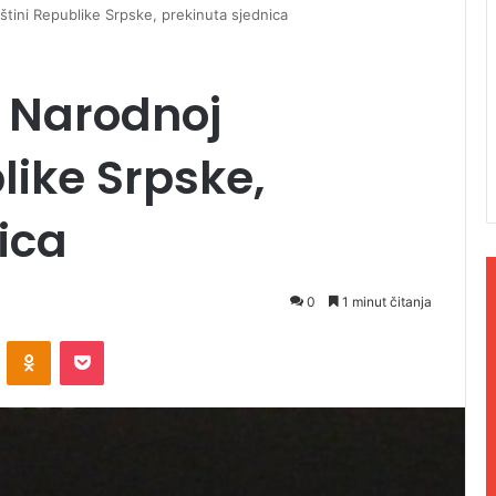
štini Republike Srpske, prekinuta sjednica
u Narodnoj
like Srpske,
ica
0
1 minut čitanja
ontakte
Odnoklassniki
Pocket