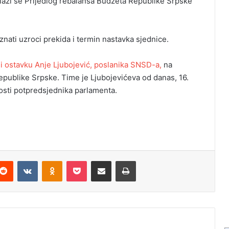
azi se Prijedlog rebalansa Budžeta Republike Srpske
nati uzroci prekida i termin nastavka sjednice.
li ostavku Anje Ljubojević, poslanika SNSD-a,
na
publike Srpske. Time je Ljubojevićeva od danas, 16.
osti potpredsjednika parlamenta.
Reddit
VKontakte
Odnoklassniki
Pocket
Podijeli putem Emaila
Odštampaj