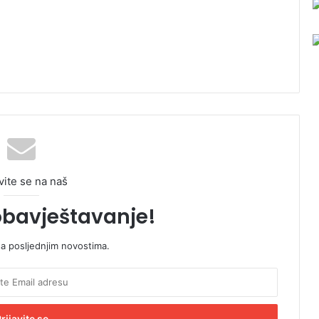
vite se na naš
obavještavanje!
sa posljednjim novostima.