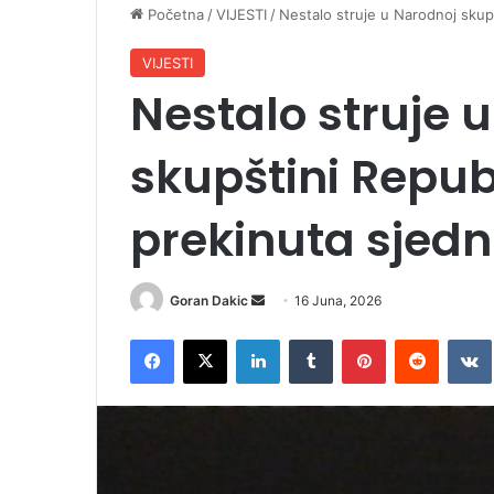
Početna
/
VIJESTI
/
Nestalo struje u Narodnoj skup
VIJESTI
Nestalo struje 
skupštini Repub
prekinuta sjedn
Goran Dakic
S
16 Juna, 2026
e
Facebook
X
LinkedIn
Tumblr
Pinterest
Reddit
VK
n
d
a
n
e
m