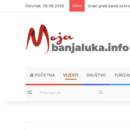
Četvrtak, 06.08.2026.
Uživo
Izrael gradi kanal za kr
POČETNA
VIJESTI
DRUŠTVO
TURIZA
Nasumični tekstovi
Pretraga
za