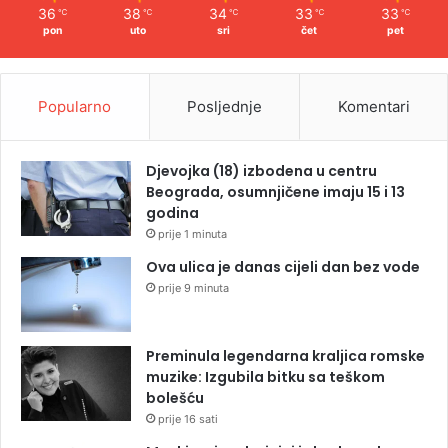
36
38
34
33
33
℃
℃
℃
℃
℃
pon
uto
sri
čet
pet
Popularno
Posljednje
Komentari
Djevojka (18) izbodena u centru
Beograda, osumnjičene imaju 15 i 13
godina
prije 1 minuta
Ova ulica je danas cijeli dan bez vode
prije 9 minuta
Preminula legendarna kraljica romske
muzike: Izgubila bitku sa teškom
bolešću
prije 16 sati