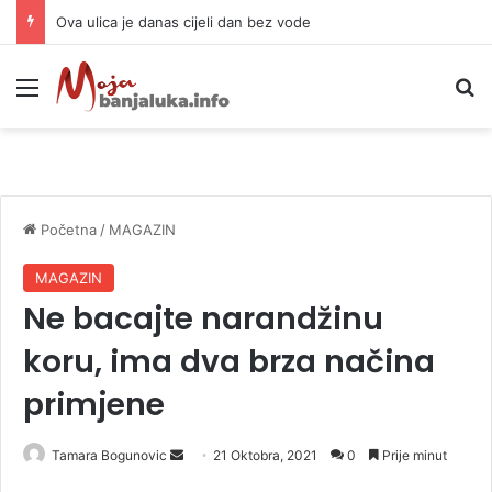
Ova ulica je danas cijeli dan bez vode
Meni
P
Početna
/
MAGAZIN
MAGAZIN
Ne bacajte narandžinu
koru, ima dva brza načina
primjene
Tamara Bogunovic
S
21 Oktobra, 2021
0
Prije minut
e