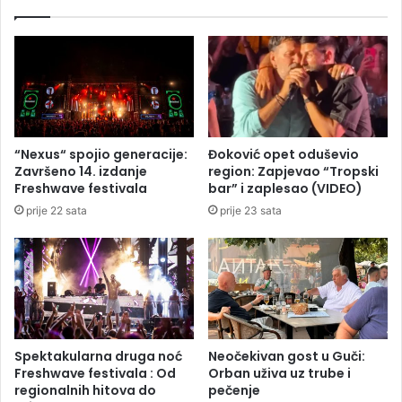
n
d
o
a
m
s
i
e
z
p
i
o
m
s
a
v
“Nexus“ spojio generacije:
Đoković opet oduševio
d
e
Završeno 14. izdanje
region: Zapjevao “Tropski
o
t
Freshwave festivala
bar” i zaplesao (VIDEO)
v
i
prije 22 sata
prije 23 sata
o
p
d
o
e
s
d
l
o
u
r
,
a
V
s
a
Spektakularna druga noć
Neočekivan gost u Guči:
t
g
Freshwave festivala : Od
Orban uživa uz trube i
a
a
regionalnih hitova do
pečenje