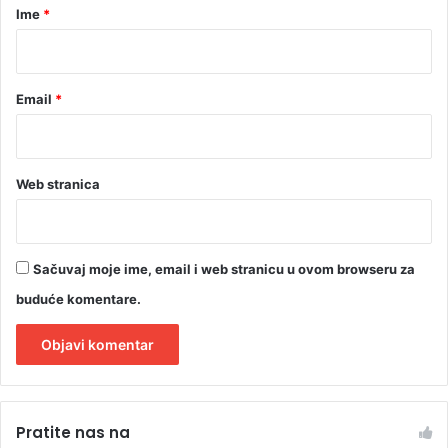
r
Ime
*
*
Email
*
Web stranica
Sačuvaj moje ime, email i web stranicu u ovom browseru za
buduće komentare.
A
l
Pratite nas na
t