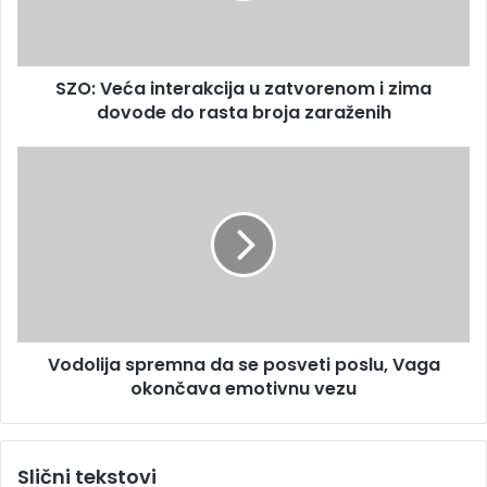
d
ć
r
a
e
i
s
SZO: Veća interakcija u zatvorenom i zima
n
u
dovode do rasta broja zaraženih
t
e
r
V
a
o
k
d
c
o
i
l
j
i
a
j
u
a
z
s
a
Vodolija spremna da se posveti poslu, Vaga
p
t
okončava emotivnu vezu
r
v
e
o
m
r
n
Slični tekstovi
e
a