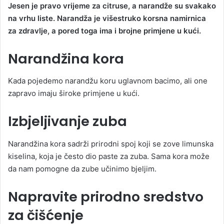
Jesen je pravo vrijeme za citruse, a narandže su svakako
n
na vrhu liste. Narandža je višestruko korsna namirnica
d
za zdravlje, a pored toga ima i brojne primjene u kući.
a
n
Narandžina kora
e
m
a
Kada pojedemo narandžu koru uglavnom bacimo, ali one
i
zapravo imaju široke primjene u kući.
l
Izbjeljivanje zuba
Narandžina kora sadrži prirodni spoj koji se zove limunska
kiselina, koja je često dio paste za zuba. Sama kora može
da nam pomogne da zube učinimo bjeljim.
Napravite prirodno sredstvo
za čišćenje