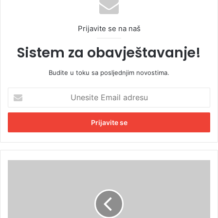
Prijavite se na naš
Sistem za obavještavanje!
Budite u toku sa posljednjim novostima.
U
n
e
s
i
t
e
E
S
m
Z
a
O
i
:
l
V
a
e