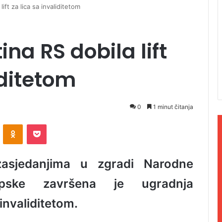
ift za lica sa invaliditetom
na RS dobila lift
iditetom
0
1 minut čitanja
ontakte
Odnoklassniki
Pocket
asjedanjima u zgradi Narodne
rpske završena je ugradnja
invaliditetom.