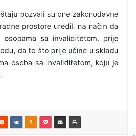
štaju pozvali su one zakonodavne
 radne prostore uredili na način da
 osobama sa invaliditetom, prije
du, da to što prije učine u skladu
 osoba sa invaliditetom, koju je
.
Reddit
VKontakte
Odnoklassniki
Pocket
Podijeli putem Emaila
Odštampaj