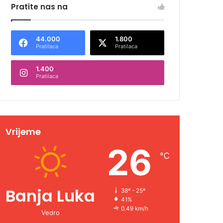
Pratite nas na
44.000
1.800
Pratilaca
Pratilaca
1.400
Pratilaca
Vrijeme
26
℃
Banja Luka
38º - 25º
41%
0.49 km/h
Vedro