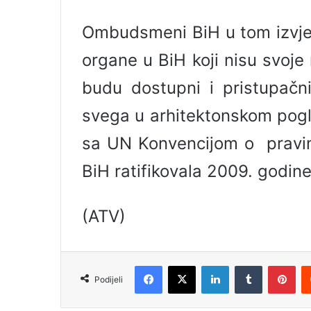
Ombudsmeni BiH u tom izvje
organe u BiH koji nisu svoje
budu dostupni i pristupačni
svega u arhitektonskom pogle
sa UN Konvencijom o pravima
BiH ratifikovala 2009. godine
(ATV)
Facebook
X
LinkedIn
Tumblr
Pinterest
Podijeli