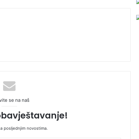
vite se na naš
obavještavanje!
sa posljednjim novostima.