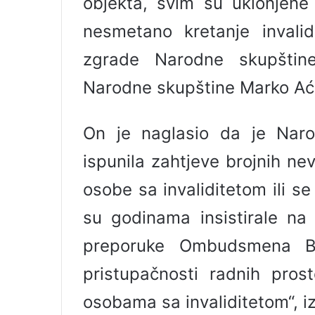
objekta, svim su uklonjene 
nesmetano kretanje inval
zgrade Narodne skupštine
Narodne skupštine Marko Ać
On je naglasio da je Naro
ispunila zahtjeve brojnih nev
osobe sa invaliditetom ili s
su godinama insistirale na
preporuke Ombudsmena BiH
pristupačnosti radnih pro
osobama sa invaliditetom“, i