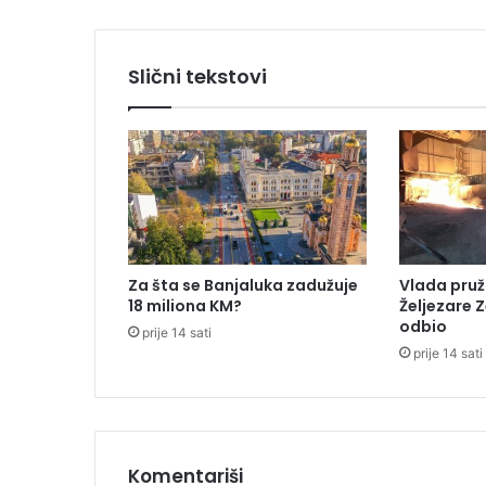
o
v
o
Slični tekstovi
l
j
n
i
j
i
d
i
z
Za šta se Banjaluka zadužuje
Vlada pruž
e
18 miliona KM?
Željezare Z
l
odbio
prije 14 sati
i
prije 14 sati
đ
u
b
r
i
v
Komentariši