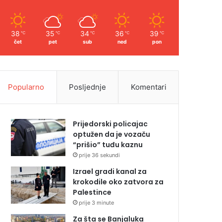
38
35
34
36
39
℃
℃
℃
℃
℃
čet
pet
sub
ned
pon
Popularno
Posljednje
Komentari
Prijedorski policajac
optužen da je vozaču
“prišio” tuđu kaznu
prije 36 sekundi
Izrael gradi kanal za
krokodile oko zatvora za
Palestince
prije 3 minute
Za šta se Banjaluka