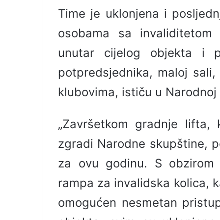
l
Time je uklonjena i posljedn
osobama sa invaliditetom
unutar cijelog objekta i p
potpredsjednika, maloj sali
klubovima, ističu u Narodnoj 
„Završetkom gradnje lifta, 
zgradi Narodne skupštine, p
za ovu godinu. S obzirom 
rampa za invalidska kolica, k
omogućen nesmetan pristup l