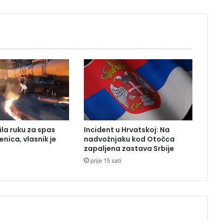
t
a
n
ila ruku za spas
Incident u Hrvatskoj: Na
enica, vlasnik je
nadvožnjaku kod Otočca
zapaljena zastava Srbije
prije 15 sati