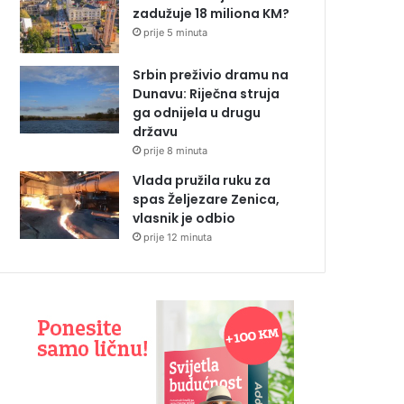
zadužuje 18 miliona KM?
prije 5 minuta
Srbin preživio dramu na
Dunavu: Riječna struja
ga odnijela u drugu
državu
prije 8 minuta
Vlada pružila ruku za
spas Željezare Zenica,
vlasnik je odbio
prije 12 minuta