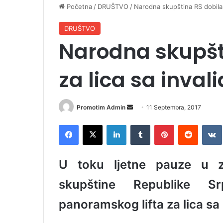
Početna
/
DRUŠTVO
/
Narodna skupština RS dobila l
DRUŠTVO
Narodna skupšti
za lica sa inval
Promotim Admin
S
11 Septembra, 2017
e
Facebook
X
LinkedIn
Tumblr
Pinterest
Reddit
VK
n
d
a
U toku ljetne pauze u z
n
e
skupštine Republike S
m
panoramskog lifta za lica sa 
a
i