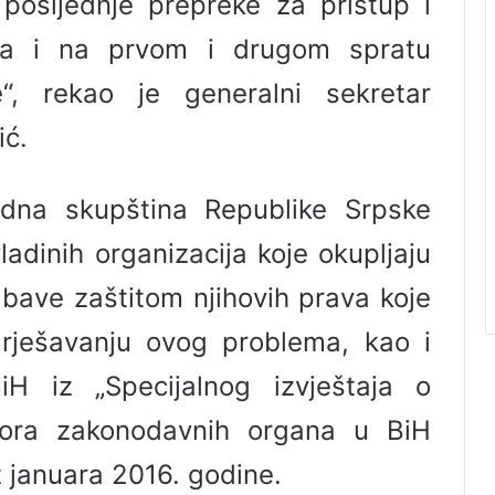
posljednje prepreke za pristup i
ida i na prvom i drugom spratu
“, rekao je generalni sekretar
ić.
dna skupština Republike Srpske
ladinih organizacija koje okupljaju
e bave zaštitom njihovih prava koje
 rješavanju ovog problema, kao i
 iz „Specijalnog izvještaja o
stora zakonodavnih organa u BiH
z januara 2016. godine.