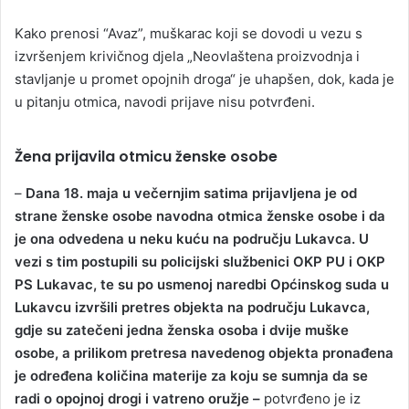
Kako prenosi “Avaz”, muškarac koji se dovodi u vezu s
izvršenjem krivičnog djela „Neovlaštena proizvodnja i
stavljanje u promet opojnih droga“ je uhapšen, dok, kada je
u pitanju otmica, navodi prijave nisu potvrđeni.
Žena prijavila otmicu ženske osobe
–
Dana 18. maja u večernjim satima prijavljena je od
strane ženske osobe navodna otmica ženske osobe i da
je ona odvedena u neku kuću na području Lukavca. U
vezi s tim postupili su policijski službenici OKP PU i OKP
PS Lukavac, te su po usmenoj naredbi Općinskog suda u
Lukavcu izvršili pretres objekta na području Lukavca,
gdje su zatečeni jedna ženska osoba i dvije muške
osobe, a prilikom pretresa navedenog objekta pronađena
je određena količina materije za koju se sumnja da se
radi o opojnoj drogi i vatreno oružje –
potvrđeno je iz