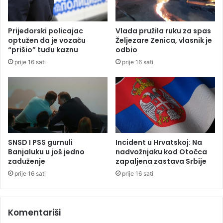
i
j
d
e
v
E
Prijedorski policajac
Vlada pružila ruku za spas
a
U
optužen da je vozaču
Željezare Zenica, vlasnik je
k
:
“prišio” tuđu kaznu
odbio
i
Z
prije 16 sati
prije 16 sati
l
a
o
z
g
a
r
p
a
a
m
d
a
n
k
i
SNSD I PSS gurnuli
Incident u Hrvatskoj: Na
o
B
Banjaluku u još jedno
nadvožnjaku kod Otočca
k
a
zaduženje
zapaljena zastava Srbije
a
l
prije 16 sati
prije 16 sati
i
k
n
a
a
n
Komentariši
p
r