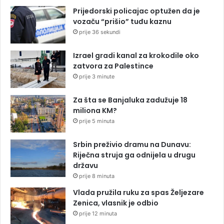
Prijedorski policajac optužen da je
vozaču “prišio” tuđu kaznu
prije 36 sekundi
Izrael gradi kanal za krokodile oko
zatvora za Palestince
prije 3 minute
Za šta se Banjaluka zadužuje 18
miliona KM?
prije 5 minuta
Srbin preživio dramu na Dunavu:
Riječna struja ga odnijela u drugu
državu
prije 8 minuta
Vlada pružila ruku za spas Željezare
Zenica, vlasnik je odbio
prije 12 minuta