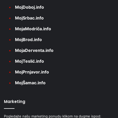
MojDoboj.info
MojSrbac.info
MojaModriča.info
MojBrod.info
MojaDerventa.info
MojTeslić.info
MojPrnjavor.info
MojŠamac.info
Marketing
Pogledajte našu marketing ponudu klikom na dugme ispod: