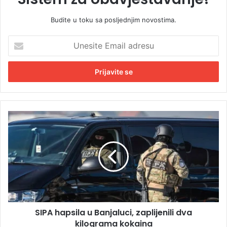
Budite u toku sa posljednjim novostima.
U
n
e
s
i
t
e
E
S
m
I
a
P
i
A
l
h
a
a
d
p
r
s
e
i
s
SIPA hapsila u Banjaluci, zaplijenili dva
l
u
kilograma kokaina
a