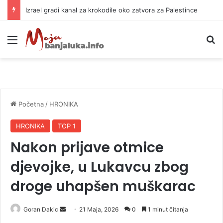
Izrael gradi kanal za krokodile oko zatvora za Palestince
Meni
P
Početna
/
HRONIKA
HRONIKA
TOP 1
Nakon prijave otmice
djevojke, u Lukavcu zbog
droge uhapšen muškarac
Goran Dakic
S
21 Maja, 2026
0
1 minut čitanja
e