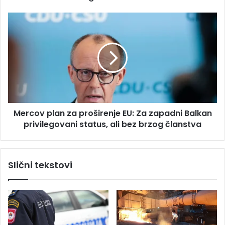
u
B
M
a
e
n
r
j
c
a
o
l
v
u
p
c
l
i
a
,
Mercov plan za proširenje EU: Za zapadni Balkan
n
z
privilegovani status, ali bez brzog članstva
z
a
a
p
p
l
r
Slični tekstovi
i
o
j
š
e
i
n
r
i
e
l
n