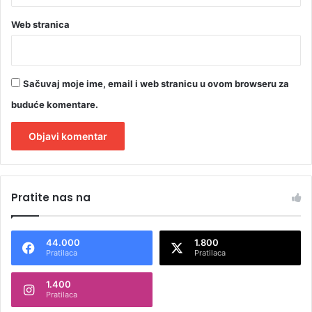
b
e
Web stranica
z
b
r
z
Sačuvaj moje ime, email i web stranicu u ovom browseru za
o
buduće komentare.
g
č
l
a
A
n
l
s
Pratite nas na
t
t
v
e
a
44.000
1.800
r
Pratilaca
Pratilaca
n
1.400
a
Pratilaca
t