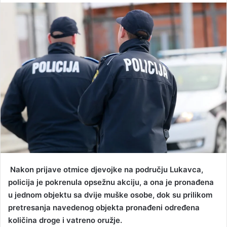
n
d
a
n
e
m
a
i
l
Nakon prijave otmice djevojke na području Lukavca,
policija je pokrenula opsežnu akciju, a ona je pronađena
u jednom objektu sa dvije muške osobe, dok su prilikom
pretresanja navedenog objekta pronađeni određena
količina droge i vatreno oružje.