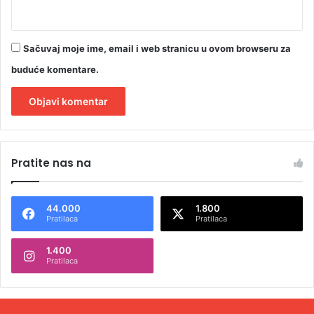
Sačuvaj moje ime, email i web stranicu u ovom browseru za
buduće komentare.
A
l
Pratite nas na
t
e
44.000
1.800
r
Pratilaca
Pratilaca
n
1.400
a
Pratilaca
t
i