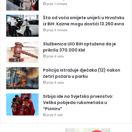
prije 1 minuta
Šta od voća smijete unijeti u Hrvatsku
iz BiH: Kazne mogu dostići 13.260 evra
prije 4 minute
Službenica UIO BiH optužena da je
prikrila 370.000 KM
prije 4 sata
Policija istražuje dječaka (12) nakon
četiri požara u parku
prije 4 sata
Srbija ide na Svjetsko prvenstvo:
Velika pobjeda rukometaša u
“Pioniru”
prije 5 sati