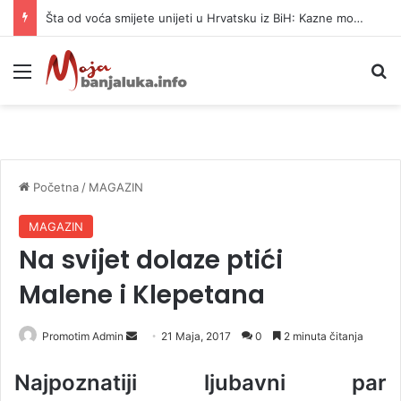
Šta od voća smijete unijeti u Hrvatsku iz BiH: Kazne mogu dostići 13.260 evra
Meni
P
Početna
/
MAGAZIN
MAGAZIN
Na svijet dolaze ptići
Malene i Klepetana
Promotim Admin
S
21 Maja, 2017
0
2 minuta čitanja
e
Najpoznatiji ljubavni par
n
d