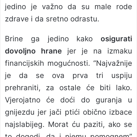
jedino je važno da su male rode
zdrave i da sretno odrastu.
Brine ga jedino kako
osigurati
dovoljno hrane
jer je na izmaku
financijskih mogućnosti. “Najvažnije
je da se ova prva tri uspiju
prehraniti, za ostale će biti lako.
Vjerojatno će doći do guranja u
gnijezdu jer jači ptići obično izbace
najslabijeg. Morat ću paziti, ako se
to dogodi, da i njemu pomognem”