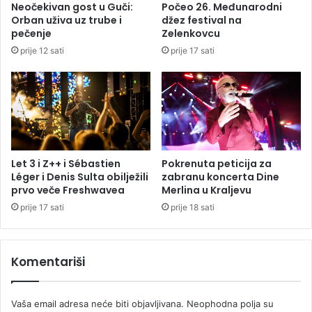
Neočekivan gost u Guči:
Počeo 26. Međunarodni
v
o
Orban uživa uz trube i
džez festival na
l
s
pečenje
Zelenkovcu
j
t
prije 12 sati
prije 17 sati
e
a
n
j
j
e
i
s
m
v
a
e
o
t
b
e
Let 3 i Z++ i Sébastien
Pokrenuta peticija za
j
ž
Léger i Denis Sulta obilježili
zabranu koncerta Dine
e
prvo veče Freshwavea
Merlina u Kraljevu
i
k
prije 17 sati
prije 18 sati
a
t
a
Komentariši
Vaša email adresa neće biti objavljivana.
Neophodna polja su