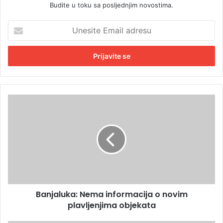
Budite u toku sa posljednjim novostima.
U
n
e
s
i
t
e
E
B
m
a
a
n
i
j
l
a
a
l
d
u
r
k
e
a
s
Banjaluka: Nema informacija o novim
:
u
plavljenjima objekata
N
e