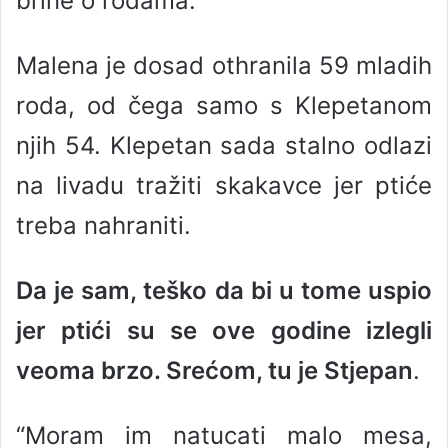
brine o rodama.
Malena je dosad othranila 59 mladih
roda, od čega samo s Klepetanom
njih 54. Klepetan sada stalno odlazi
na livadu tražiti skakavce jer ptiće
treba nahraniti.
Da je sam, teško da bi u tome uspio
jer ptići su se ove godine izlegli
veoma brzo. Srećom, tu je Stjepan
.
“Moram im natucati malo mesa,