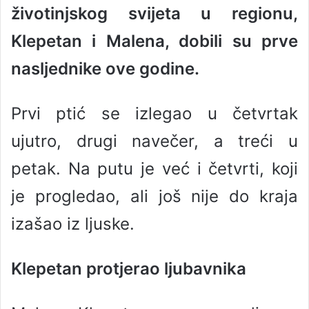
životinjskog svijeta u regionu,
a
n
Klepetan i Malena, dobili su prve
e
nasljednike ove godine.
m
a
i
Prvi ptić se izlegao u četvrtak
l
ujutro, drugi navečer, a treći u
petak. Na putu je već i četvrti, koji
je progledao, ali još nije do kraja
izašao iz ljuske.
Klepetan protjerao ljubavnika