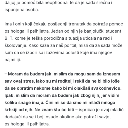
da joj je pomoć bila neophodna, te da je sada srećna i
ispunjena osoba.
Ima i onih koji čekaju posljednji trenutak da potraže pomoć
psihologa ili psihijatra. Jedan od njih je banjolučki student
B. T. kome je teška porodična situacija uticala na rad i
školovanje. Kako kaže za naš portal, misli da za sada može
sam da se izbori sa izazovima bolesti koje ima njegov
najmiliji.
– Moram da budem jak, mislim da mogu sam da iznesem
sav ovaj stres, iako su mi roditelji rekli da ne bi bilo loše
da se obratim nekome kako bi mi olakšali svakodnevicu.
Ipak, mislim da moram da budem jak zbog njih, jer vidim
koliko snage imaju. Čini mi se da smo mi mlađi mnogo
krhkiji od njih. Ne znam šta će biti –
ispričao je ovaj mladić
dodajući da se i boji osude okoline ako potraži savjet
psihologa ili psihijatra.