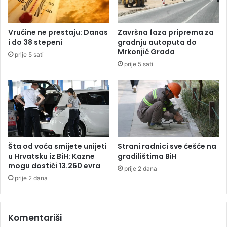
u
r
o
n
Vrućine ne prestaju: Danas
Završna faza priprema za
a
i do 38 stepeni
gradnju autoputa do
š
Mrkonjić Grada
prije 5 sati
l
prije 5 sati
i
u
a
u
t
o
m
o
Šta od voća smijete unijeti
Strani radnici sve češće na
b
u Hrvatsku iz BiH: Kazne
gradilištima BiH
i
mogu dostići 13.260 evra
prije 2 dana
l
prije 2 dana
u
,
r
Komentariši
o