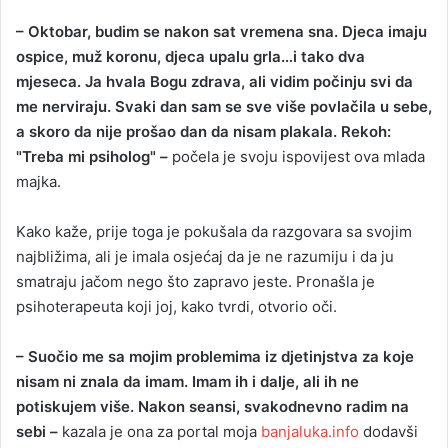
– Oktobar, budim se nakon sat vremena sna. Djeca imaju
ospice, muž koronu, djeca upalu grla…i tako dva
mjeseca. Ja hvala Bogu zdrava, ali vidim počinju svi da
me nerviraju. Svaki dan sam se sve više povlačila u sebe,
a skoro da nije prošao dan da nisam plakala. Rekoh:
"Treba mi psiholog" –
počela je svoju ispovijest ova mlada
majka.
Kako kaže, prije toga je pokušala da razgovara sa svojim
najbližima, ali je imala osjećaj da je ne razumiju i da ju
smatraju jačom nego što zapravo jeste. Pronašla je
psihoterapeuta koji joj, kako tvrdi, otvorio oči.
– Suočio me sa mojim problemima iz djetinjstva za koje
nisam ni znala da imam. Imam ih i dalje, ali ih ne
potiskujem više. Nakon seansi, svakodnevno radim na
sebi –
kazala je ona za portal moja
banjaluka.info
dodavši