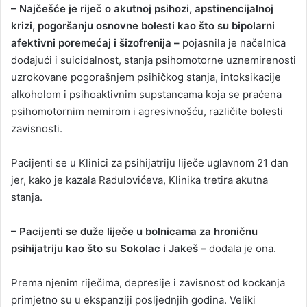
– Najčešće je riječ o akutnoj psihozi, apstinencijalnoj
krizi, pogoršanju osnovne bolesti kao što su bipolarni
afektivni poremećaj i šizofrenija –
pojasnila je načelnica
dodajući i suicidalnost, stanja psihomotorne uznemirenosti
uzrokovane pogorašnjem psihičkog stanja, intoksikacije
alkoholom i psihoaktivnim supstancama koja se praćena
psihomotornim nemirom i agresivnošću, različite bolesti
zavisnosti.
Pacijenti se u Klinici za psihijatriju liječe uglavnom 21 dan
jer, kako je kazala Radulovićeva, Klinika tretira akutna
stanja.
– Pacijenti se duže liječe u bolnicama za hroničnu
psihijatriju kao što su Sokolac i Jakeš –
dodala je ona.
Prema njenim riječima, depresije i zavisnost od kockanja
primjetno su u ekspanziji posljednjih godina. Veliki