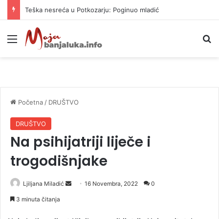
Vrućine ne prestaju: Danas i do 38 stepeni
Meni
P
Početna
/
DRUŠTVO
DRUŠTVO
Na psihijatriji liječe i
trogodišnjake
Ljiljana Miladić
S
16 Novembra, 2022
0
e
3 minuta čitanja
n
d