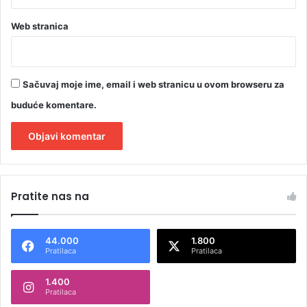
Web stranica
Sačuvaj moje ime, email i web stranicu u ovom browseru za
buduće komentare.
A
l
Pratite nas na
t
e
44.000
1.800
r
Pratilaca
Pratilaca
n
1.400
a
Pratilaca
t