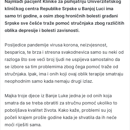
Najmlađi pacijent Klinike za psihijatriju Univerzitetskog
a
kliničkog centra Republike Srpske u Banjoj Luci ima
n
samo tri godine, a osim zbog hroničnih bolesti građani
e
Srpske sve češće traže pomoć stručnjaka zbog različitih
m
oblika depresije i bolesti zavisnosti.
a
i
Posljedice pandemije virusa korona, neizvjesnost,
l
besparica, te brza i stresna svakodnevica samo su neki od
razloga što sve veći broj ljudi ne uspijeva samostalno da
se izbore sa tim problemima zbog čega pomoć traže od
stručnjaka. Ipak, ima i onih koji ovaj oblik terapije smatraju
neophodnim samo kada nemaju drugi izlaz.
Majka troje djece iz Banje Luke jedna je od onih koja
smatra da se treba obratiti za stručnu pomoć ukoliko to
poboljšava kvalitet života. Kako kaže, problemi su joj
počeli krajem prošle godine kada je shvatila da ih neće
moći riješiti sama.