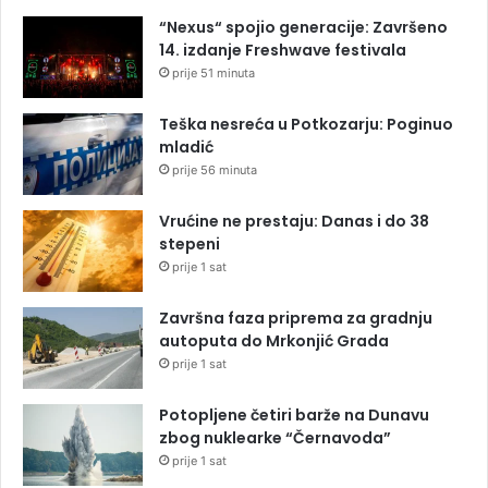
“Nexus“ spojio generacije: Završeno
14. izdanje Freshwave festivala
prije 51 minuta
Teška nesreća u Potkozarju: Poginuo
mladić
prije 56 minuta
Vrućine ne prestaju: Danas i do 38
stepeni
prije 1 sat
Završna faza priprema za gradnju
autoputa do Mrkonjić Grada
prije 1 sat
Potopljene četiri barže na Dunavu
zbog nuklearke “Černavoda”
prije 1 sat