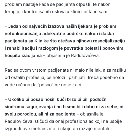
problem nastaje kada se pacijenta otpusti, te nakon
terapije i kontrolisanih uslova u klinici ostane sam.
– Jedan od najvećih izazova naših ljekara je problem
nefunkcionisanja adekvatne podrške nakon izlaska
pacijenata sa Klinike što otežava njihovu resocijalizaciju
i rehabilitaciju i razlogom je povratka bolesti i ponovnim
hospitalizacijama –
objasnila je Radulovićeva.
Rad sa ovom vrstom pacijenata ni malo nije lak, a za razliku
od ostalih profesija, psiholozi i psihijatri treba posebno da
vode računa da "posao" ne nose kući.
– Ukoliko bi posao nosili kući brzo bi bili podložni
sindromu sagorjevanja i ne bismo bili dobri ni za sebe, ni
svoju porodicu, ali ni za pacijente –
objasnila je
Radulovićeva ističući da onaj profesionalac koji ne uspije
izgraditi ove mehanizme rizikuje da razvije mentalni