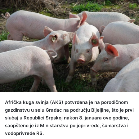
n
d
a
n
e
m
a
i
l
Afrička kuga svinja (AKS) potvrđena je na porodičnom
gazdinstvu u selu Gradac na području Bijeljine, što je prvi
slučaj u Republici Srpskoj nakon 8. januara ove godine,
saopšteno je iz Ministarstva poljoprivrede, šumarstva i
vodoprivrede RS.