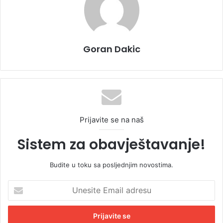
Goran Dakic
Prijavite se na naš
Sistem za obavještavanje!
Budite u toku sa posljednjim novostima.
U
n
e
s