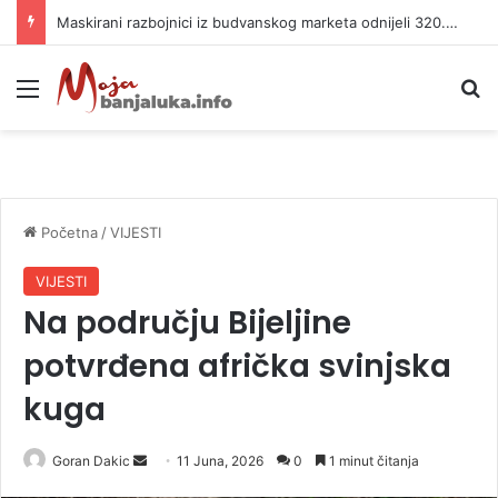
Maskirani razbojnici iz budvanskog marketa odnijeli 320.000 evra
Meni
P
Početna
/
VIJESTI
VIJESTI
Na području Bijeljine
potvrđena afrička svinjska
kuga
Goran Dakic
S
11 Juna, 2026
0
1 minut čitanja
e