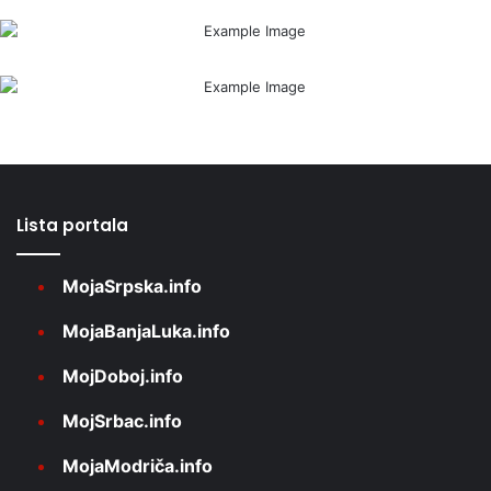
Lista portala
MojaSrpska.info
MojaBanjaLuka.info
MojDoboj.info
MojSrbac.info
MojaModriča.info