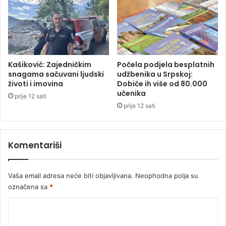
j
b
i
a
c
u
j
u
Kašiković: Zajedničkim
Počela podjela besplatnih
p
snagama sačuvani ljudski
udžbenika u Srpskoj:
životi i imovina
Dobiće ih više od 80.000
o
učenika
z
prije 12 sati
i
prije 12 sati
v
e
s
Komentariši
a
j
e
Vaša email adresa neće biti objavljivana.
Neophodna polja su
d
označena sa
*
n
i
K
h
o
n