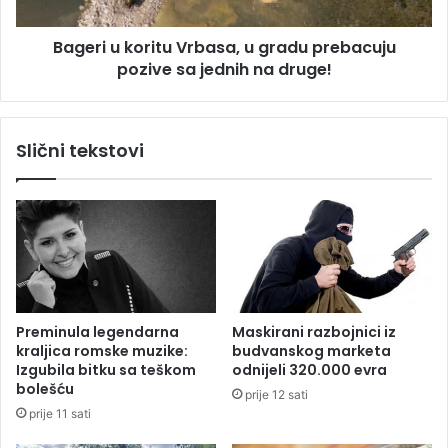
a
k
v
o
Bageri u koritu Vrbasa, u gradu prebacuju
i
r
p
pozive sa jednih na druge!
i
r
t
e
u
s
V
Slični tekstovi
e
r
l
b
i
a
l
s
a
a
u
,
s
u
e
g
l
r
Preminula legendarna
Maskirani razbojnici iz
o
a
kraljica romske muzike:
budvanskog marketa
u
d
Izgubila bitku sa teškom
odnijeli 320.000 evra
S
u
bolešću
prije 12 sati
r
p
prije 11 sati
b
r
i
e