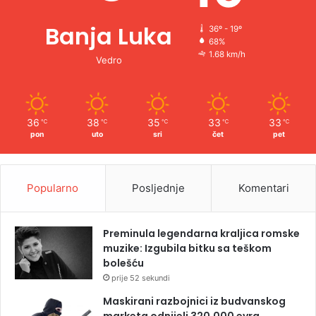
Banja Luka
36º - 19º
68%
1.68 km/h
Vedro
36
38
35
33
33
℃
℃
℃
℃
℃
pon
uto
sri
čet
pet
Popularno
Posljednje
Komentari
Preminula legendarna kraljica romske
muzike: Izgubila bitku sa teškom
bolešću
prije 52 sekundi
Maskirani razbojnici iz budvanskog
marketa odnijeli 320.000 evra