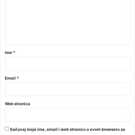
a
m
d
e
r
u
n
g
t
e
!
a
r
Ime
*
*
Email
*
Web stranica
Sačuvaj moje ime, email i web stranicu u ovom browseru za