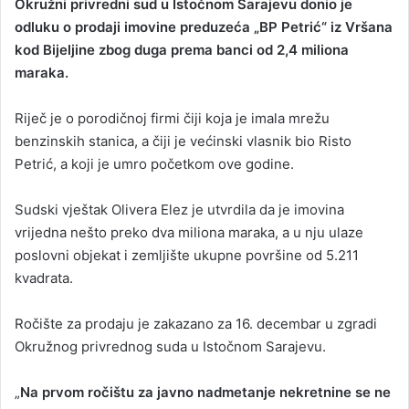
Okružni privredni sud u Istočnom Sarajevu donio je
a
odluku o prodaji imovine preduzeća „BP Petrić“ iz Vršana
n
kod Bijeljine zbog duga prema banci od 2,4 miliona
e
maraka.
m
a
Riječ je o porodičnoj firmi čiji koja je imala mrežu
i
benzinskih stanica, a čiji je većinski vlasnik bio Risto
l
Petrić, a koji je umro početkom ove godine.
Sudski vještak Olivera Elez je utvrdila da je imovina
vrijedna nešto preko dva miliona maraka, a u nju ulaze
poslovni objekat i zemljište ukupne površine od 5.211
kvadrata.
Ročište za prodaju je zakazano za 16. decembar u zgradi
Okružnog privrednog suda u Istočnom Sarajevu.
„
Na prvom ročištu za javno nadmetanje nekretnine se ne