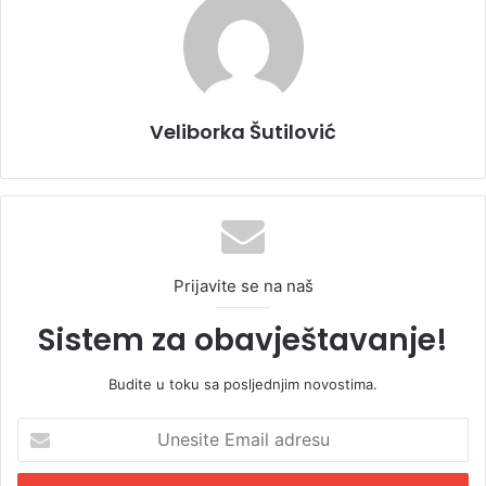
Veliborka Šutilović
Prijavite se na naš
Sistem za obavještavanje!
Budite u toku sa posljednjim novostima.
U
n
e