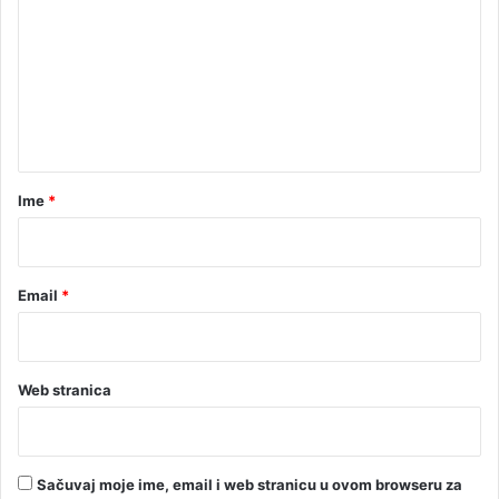
m
e
n
t
a
r
Ime
*
*
Email
*
Web stranica
Sačuvaj moje ime, email i web stranicu u ovom browseru za