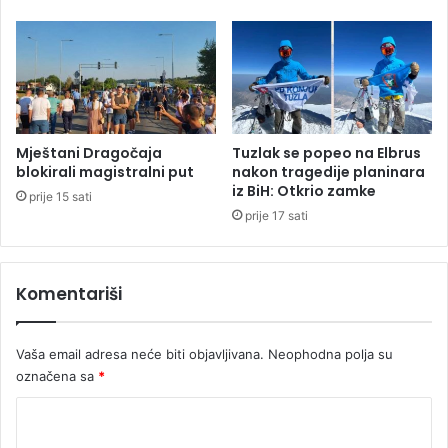
p
"
r
K
a
o
v
d
a
Č
z
e
i
d
Mještani Dragočaja
Tuzlak se popeo na Elbrus
m
e
blokirali magistralni put
nakon tragedije planinara
s
"
iz BiH: Otkrio zamke
prije 15 sati
k
(
prije 17 sati
a
V
i
I
d
D
Komentariši
i
E
l
O
a
)
Vaša email adresa neće biti objavljivana.
Neophodna polja su
označena sa
*
K
o