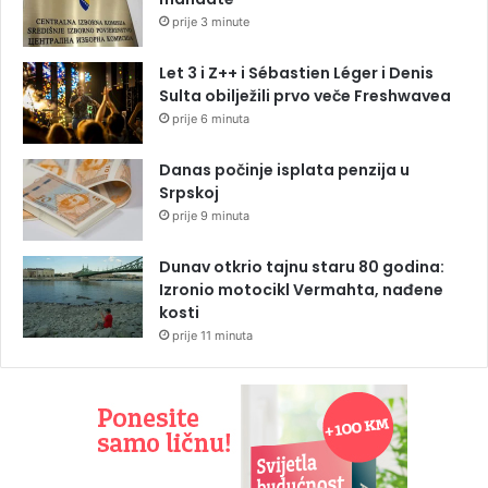
prije 3 minute
Let 3 i Z++ i Sébastien Léger i Denis
Sulta obilježili prvo veče Freshwavea
prije 6 minuta
Danas počinje isplata penzija u
Srpskoj
prije 9 minuta
Dunav otkrio tajnu staru 80 godina:
Izronio motocikl Vermahta, nađene
kosti
prije 11 minuta