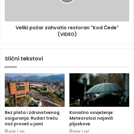
o
i
j
p
n
o
a
ž
m
Veliki požar zahvatio restoran "Kod Čede"
a
j
(VIDEO)
r
e
z
s
a
t
h
Slični tekstovi
a
v
:
a
N
t
a
i
p
o
l
r
a
e
n
s
i
t
Bez plata i zdravstvenog
Konačno osvježenje:
n
o
osiguranja: Rudari treću
Meteorolozi najavili
a
r
noć proveli u jami
pljuskove
m
a
prije 1 sat
prije 1 sat
a
n