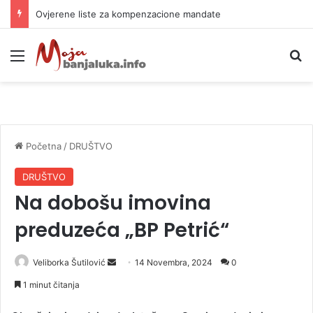
Ovjerene liste za kompenzacione mandate
Meni
P
Početna
/
DRUŠTVO
DRUŠTVO
Na dobošu imovina
preduzeća „BP Petrić“
Veliborka Šutilović
S
14 Novembra, 2024
0
e
1 minut čitanja
n
d