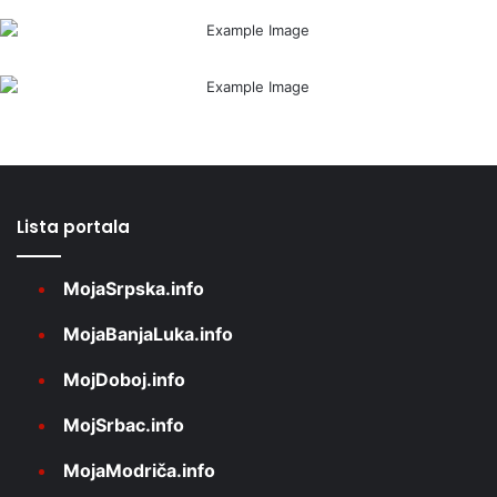
Lista portala
MojaSrpska.info
MojaBanjaLuka.info
MojDoboj.info
MojSrbac.info
MojaModriča.info