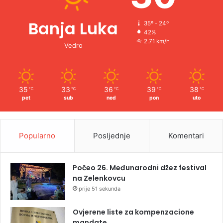
Banja Luka
35º - 24º
42%
2.71 km/h
Vedro
35
33
36
39
38
℃
℃
℃
℃
℃
pet
sub
ned
pon
uto
Popularno
Posljednje
Komentari
Počeo 26. Međunarodni džez festival
na Zelenkovcu
prije 51 sekunda
Ovjerene liste za kompenzacione
mandate