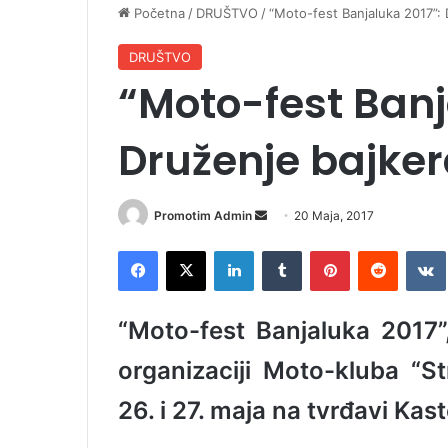
Početna
/
DRUŠTVO
/
“Moto-fest Banjaluka 2017”: 
DRUŠTVO
“Moto-fest Banj
Druženje bajker
Promotim Admin
S
20 Maja, 2017
e
Facebook
X
LinkedIn
Tumblr
Pinterest
Reddit
VK
n
d
a
“Moto-fest Banjaluka 2017”,
n
e
organizaciji Moto-kluba “St
m
26. i 27. maja na tvrđavi Kast
a
i