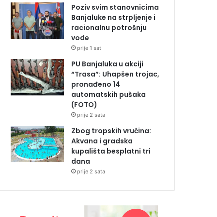
Poziv svim stanovnicima
Banjaluke na strpljenje i
racionalnu potrošnju
vode
prije 1 sat
PU Banjaluka u akciji
“Trasa”: Uhapšen trojac,
pronađeno 14
automatskih pušaka
(FOTO)
prije 2 sata
Zbog tropskih vrućina:
Akvana i gradska
kupališta besplatni tri
dana
prije 2 sata