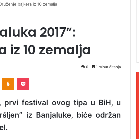
Druženje bajkera iz 10 zemalja
aluka 2017”:
a iz 10 zemalja
0
1 minut čitanja
ontakte
Odnoklassniki
Pocket
 prvi festival ovog tipa u BiH, u
ršljen” iz Banjaluke, biće održan
el.