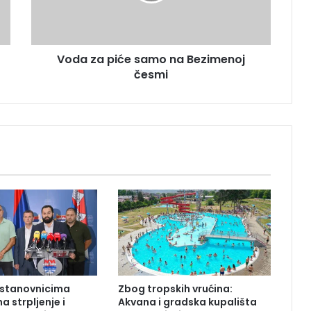
a
p
i
ć
Voda za piće samo na Bezimenoj
e
česmi
s
a
m
o
n
a
B
e
z
i
m
e
n
o
j
 stanovnicima
Zbog tropskih vrućina:
č
a strpljenje i
Akvana i gradska kupališta
e