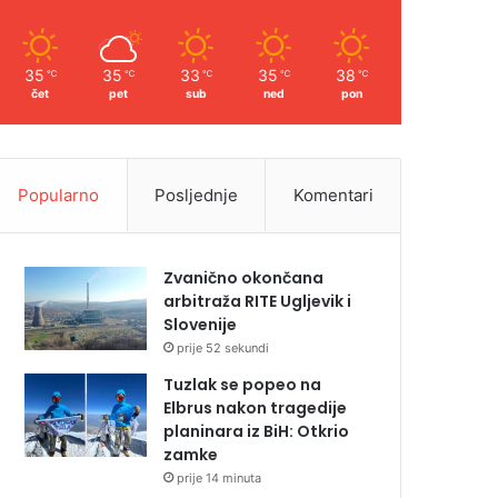
35
35
33
35
38
℃
℃
℃
℃
℃
čet
pet
sub
ned
pon
Popularno
Posljednje
Komentari
Zvanično okončana
arbitraža RITE Ugljevik i
Slovenije
prije 52 sekundi
Tuzlak se popeo na
Elbrus nakon tragedije
planinara iz BiH: Otkrio
zamke
prije 14 minuta