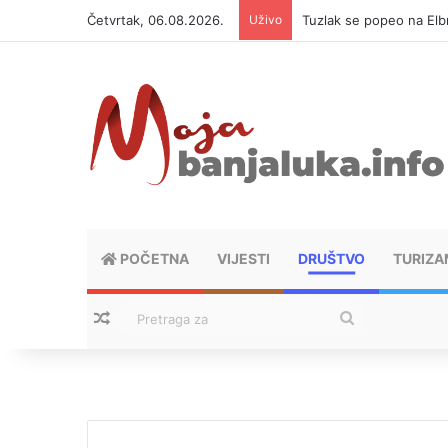
Četvrtak, 06.08.2026.
Uživo
Tuzlak se popeo na Elbr
POČETNA
VIJESTI
DRUŠTVO
TURIZA
Nasumični tekstovi
Pretraga
za