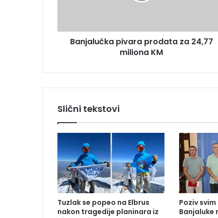
l
r
u
e
č
s
k
u
Banjalučka pivara prodata za 24,77
a
miliona KM
p
i
v
a
r
a
Slični tekstovi
p
r
o
d
a
t
a
z
a
Tuzlak se popeo na Elbrus
Poziv svim
2
nakon tragedije planinara iz
Banjaluke n
4