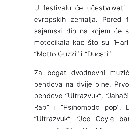
l
U festivalu će učestvovati 
evropskih zemalja. Pored fe
sajamski dio na kojem će se
motocikala kao što su “Harl
“Motto Guzzi” i “Ducati”.
Za bogat dvodnevni muzič
bendova na dvije bine. Prvo
bendove “Ultrazvuk”, “Jahači
Rap” i “Psihomodo pop”. D
“Ultrazvuk”, “Joe Coyle ba