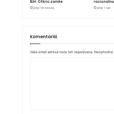
BiH: Otkrio zamke
racionalnu
,
prije 19 minuta
prije 1 sat
7
7
m
i
l
i
Komentariši
o
n
a
Vaša email adresa neće biti objavljivana.
Neophodna p
K
K
M
o
m
e
n
t
a