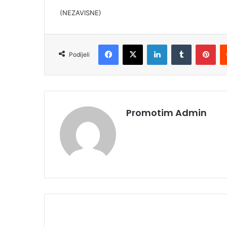
(NEZAVISNE)
Facebook
X
LinkedIn
Tumblr
Pinterest
Podijeli
Promotim Admin