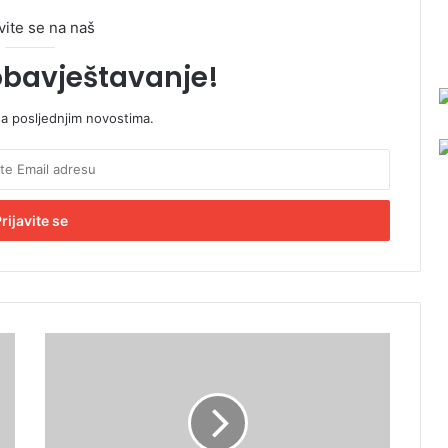
vite se na naš
obavještavanje!
sa posljednjim novostima.
V
o
d
a
z