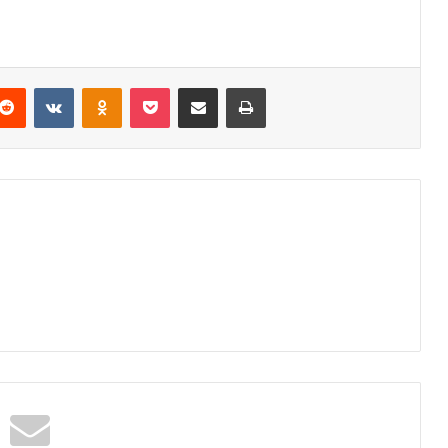
Reddit
VKontakte
Odnoklassniki
Pocket
Podijeli putem Emaila
Odštampaj