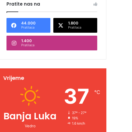
Pratite nas na
44.000
1.800
Pratilaca
Pratilaca
1.400
Pratilaca
Vrijeme
37
℃
Banja Luka
37º - 27º
19%
1.6 km/h
Vedro