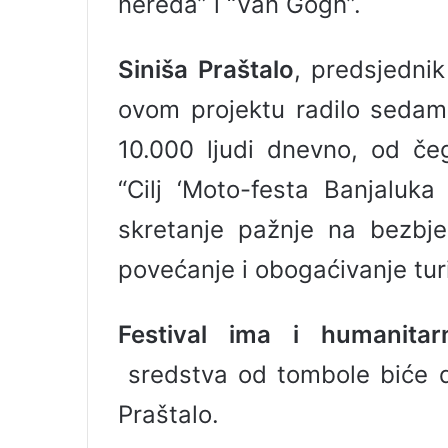
nereda” i “Van Gogh”.
Siniša Praštalo
, predsjednik
ovom projektu radilo sedam
10.000 ljudi dnevno, od čeg
“Cilj ‘Moto-festa Banjaluka
skretanje pažnje na bezbje
povećanje i obogaćivanje tur
Festival ima i humanitar
sredstva od tombole biće do
Praštalo.