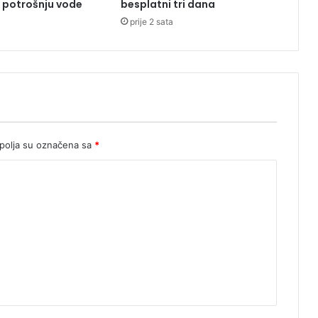
 potrošnju vode
besplatni tri dana
s
prije 2 sata
m
i
olja su označena sa
*