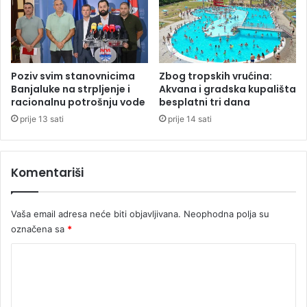
m
r
e
ž
a
Poziv svim stanovnicima
Zbog tropskih vrućina:
Banjaluke na strpljenje i
Akvana i gradska kupališta
racionalnu potrošnju vode
besplatni tri dana
prije 13 sati
prije 14 sati
Komentariši
Vaša email adresa neće biti objavljivana.
Neophodna polja su
označena sa
*
K
o
m