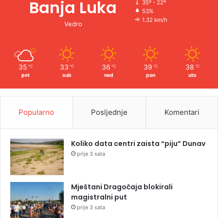
Banja Luka
35º - 22º
53%
1.32 km/h
Vedro
35
33
36
39
38
℃
℃
℃
℃
℃
pet
sub
ned
pon
uto
Popularno
Posljednje
Komentari
Koliko data centri zaista “piju” Dunav
prije 3 sata
Mještani Dragočaja blokirali
magistralni put
prije 3 sata