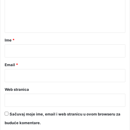
e
n
t
a
r
Ime
*
*
Email
*
Web stranica
Sačuvaj moje ime, email i web stranicu u ovom browseru za
buduće komentare.