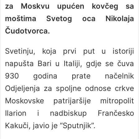
za Moskvu upućen kovčeg sa
a
n
moštima Svetog oca Nikolaja
e
Čudotvorca.
m
a
i
Svetinju, koja prvi put u istoriji
l
napušta Bari u Italiji, gdje se čuva
930 godina prate načelnik
Odjeljenja za spoljne odnose crkve
Moskovske patrijaršije mitropolit
Ilarion i nadbiskup Frančesko
Kakuči, javio je “Sputnjik”.