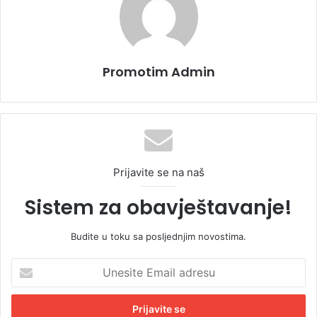
Promotim Admin
Prijavite se na naš
Sistem za obavještavanje!
Budite u toku sa posljednjim novostima.
U
n
e
s