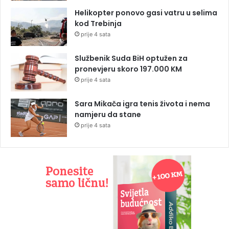
Helikopter ponovo gasi vatru u selima
kod Trebinja
prije 4 sata
Službenik Suda BiH optužen za
pronevjeru skoro 197.000 KM
prije 4 sata
Sara Mikača igra tenis života i nema
namjeru da stane
prije 4 sata