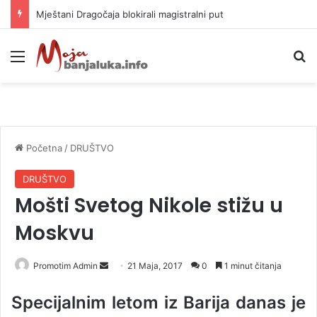
Helikopter ponovo gasi vatru u selima kod Trebinja
Meni
P
Početna
/
DRUŠTVO
DRUŠTVO
Mošti Svetog Nikole stižu u
Moskvu
Promotim Admin
S
21 Maja, 2017
0
1 minut čitanja
e
Specijalnim letom iz Barija danas je
n
d