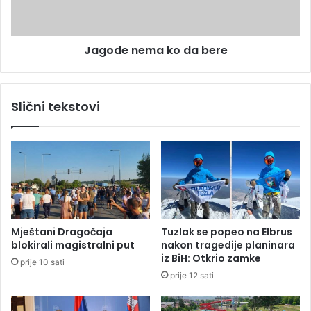
g
n
u
e
b
m
i
Jagode nema ko da bere
a
t
k
k
o
u
d
Slični tekstovi
i
a
z
b
b
e
o
r
g
e
d
r
u
š
Mještani Dragočaja
Tuzlak se popeo na Elbrus
t
blokirali magistralni put
nakon tragedije planinara
v
iz BiH: Otkrio zamke
prije 10 sati
e
prije 12 sati
n
i
h