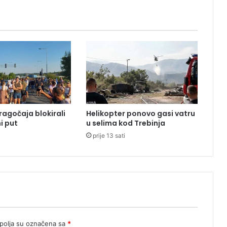
e
t
u
č
e
n
n
a
a
u
ragočaja blokirali
Helikopter ponovo gasi vatru
s
i put
u selima kod Trebinja
t
prije 13 sati
r
i
j
s
k
o
m
p
a
olja su označena sa
*