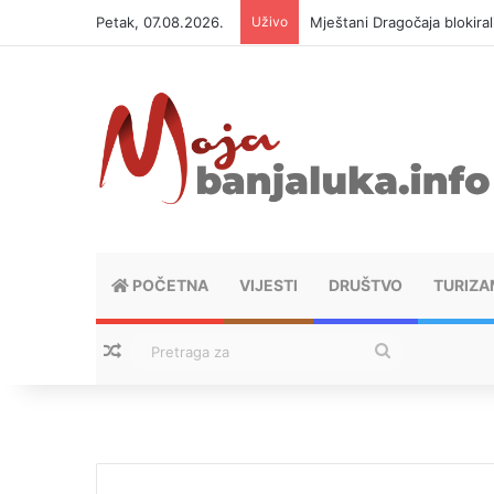
Petak, 07.08.2026.
Uživo
Helikopter ponovo gasi vat
POČETNA
VIJESTI
DRUŠTVO
TURIZA
Nasumični tekstovi
Pretraga
za