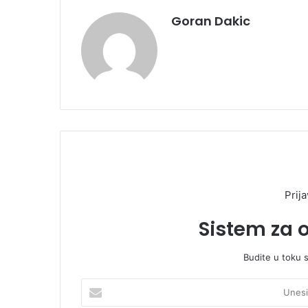
Goran Dakic
Prija
Sistem za 
Budite u toku 
U
n