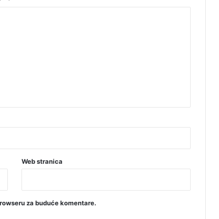
r
k
i
n
g
u
Web stranica
browseru za buduće komentare.