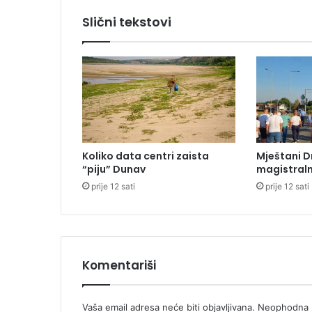
a
Slični tekstovi
š
a
P
a
r
t
i
z
a
Koliko data centri zaista
Mještani D
n
“piju” Dunav
magistraln
a
prije 12 sati
prije 12 sati
,
D
u
b
a
i
Komentariši
v
o
d
Vaša email adresa neće biti objavljivana.
Neophodna p