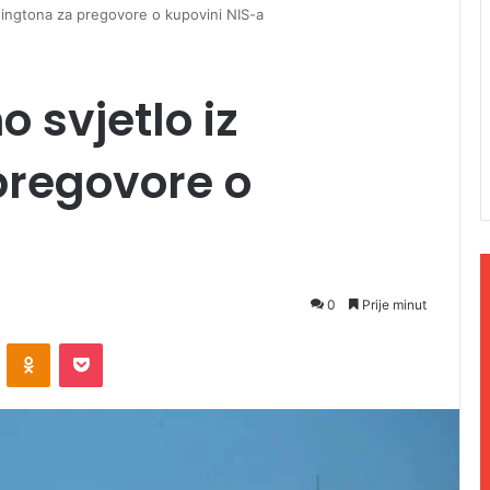
šingtona za pregovore o kupovini NIS-a
 svjetlo iz
pregovore o
0
Prije minut
ontakte
Odnoklassniki
Pocket