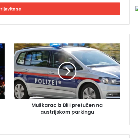
M
u
š
k
a
r
a
c
i
Muškarac iz BiH pretučen na
z
austrijskom parkingu
B
i
H
p
r