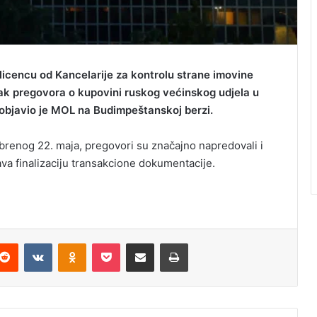
icencu od Kancelarije za kontrolu strane imovine
ak pregovora o kupovini ruskog većinskog udjela u
a, objavio je MOL na Budimpeštanskoj berzi.
renog 22. maja, pregovori su značajno napredovali i
a finalizaciju transakcione dokumentacije.
Reddit
VKontakte
Odnoklassniki
Pocket
Podijeli putem Emaila
Odštampaj