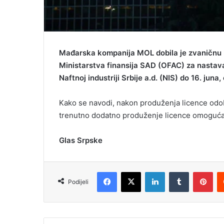
Mađarska kompanija MOL dobila je zvaničnu l
Ministarstva finansija SAD (OFAC) za nastav
Naftnoj industriji Srbije a.d. (NIS) do 16. jun
Kako se navodi, nakon produženja licence odob
trenutno dodatno produženje licence omogućav
Glas Srpske
Facebook
X
LinkedIn
Tumblr
Pinterest
Podijeli