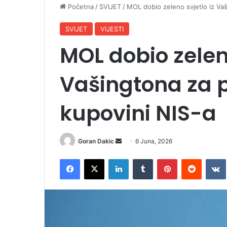
Početna
/
SVIJET
/
MOL dobio zeleno svjetlo iz Va
SVIJET
VIJESTI
MOL dobio zeleno
Vašingtona za 
kupovini NIS-a
Goran Dakic
S
6 Juna, 2026
e
Facebook
X
LinkedIn
Tumblr
Pinterest
Reddit
VK
n
d
a
n
e
m