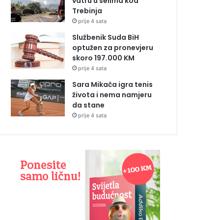
vatru u selima kod
Trebinja
prije 4 sata
Službenik Suda BiH
optužen za pronevjeru
skoro 197.000 KM
prije 4 sata
Sara Mikača igra tenis
života i nema namjeru
da stane
prije 4 sata