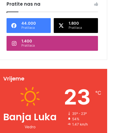
Pratite nas na
44.000
1.800
Pratilaca
Pratilaca
1.400
Pratilaca
Vrijeme
23
℃
Banja Luka
35º - 23º
54%
1.47 km/h
Vedro