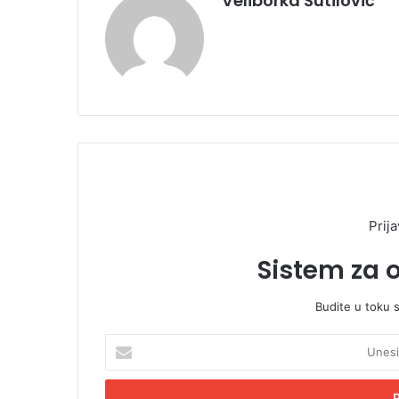
Veliborka Šutilović
Prija
Sistem za 
Budite u toku 
U
n
e