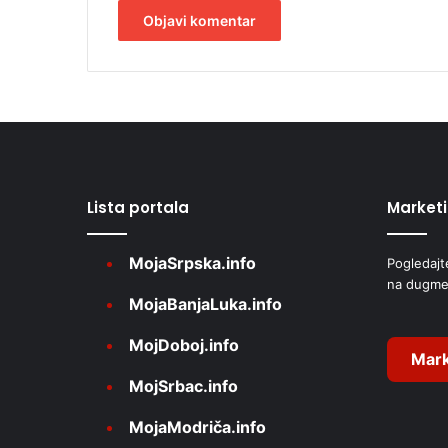
A
l
t
e
r
Lista portala
Market
n
a
MojaSrpska.info
Pogledajt
t
na dugme
i
MojaBanjaLuka.info
v
MojDoboj.info
e
Mark
MojSrbac.info
:
MojaModriča.info