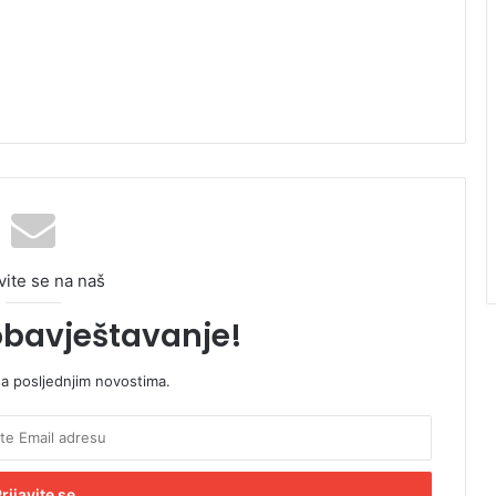
vite se na naš
obavještavanje!
sa posljednjim novostima.