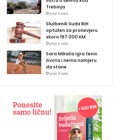
vatru u selima kod
Trebinja
prije 4 sata
Službenik Suda BiH
optužen za pronevjeru
skoro 197.000 KM
prije 4 sata
Sara Mikača igra tenis
života i nema namjeru
da stane
prije 4 sata