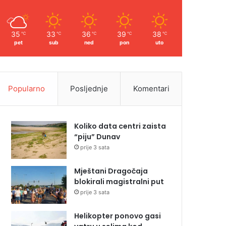
35
33
36
39
38
℃
℃
℃
℃
℃
pet
sub
ned
pon
uto
Popularno
Posljednje
Komentari
Koliko data centri zaista
“piju” Dunav
prije 3 sata
Mještani Dragočaja
blokirali magistralni put
prije 3 sata
Helikopter ponovo gasi