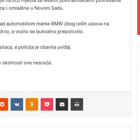
cije na licu mjesta sa teškim politraumatskim povredama
jece i omladine u Novom Sadu.
u nad automobilom marke BMW zbog loših uslova na
 drvo, a vozilo se bukvalno prepolovilo.
laca, a policija je obavila uviđaj.
e okolnosti ove nesreće.
Reddit
VKontakte
Odnoklassniki
Pocket
Podijeli putem Emaila
Odštampaj