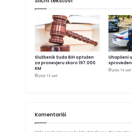
Slični tekstovi
i
o
n
e
r
i
ć
e
o
Službenik Suda BiH optužen
Uhapšeni u
b
za pronevjeru skoro 197.000
sproveden 
a
KM
prije 14 sati
v
prije 13 sati
l
j
a
t
i
s
Komentariši
a
m
o