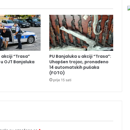
v
o
z
p
e
l
e
t
a
 akciji “Trasa”
PU Banjaluka u akciji “Trasa”:
u OJT Banjaluka
Uhapšen trojac, pronađeno
14 automatskih pušaka
(FOTO)
prije 15 sati