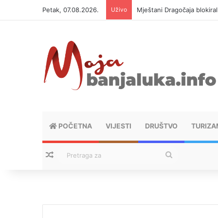
Petak, 07.08.2026.
Uživo
Helikopter ponovo gasi vat
POČETNA
VIJESTI
DRUŠTVO
TURIZA
Nasumični tekstovi
Pretraga
za