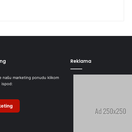
ing
Reklama
e našu marketing ponudu klikom
 ispod:
eting