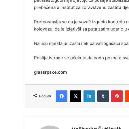
petnaestogodišnja djevojčica poslije stabiliza
l
prebačena u Institut za zdravstvenu zaštitu d
Pretpostavlja se da je vozač izgubio kontrol
kolovozu, da je izletivši sa puta zatim udario u
Na licu mjesta je izašla i ekipa vatrogasaca spasi
Poslije istrage se očekuje da podo poznate sv
glassrpske.com
Facebook
X
LinkedIn
Tumblr
Pinterest
Podijeli