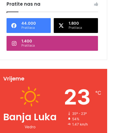
Pratite nas na
44.000
1.800
Pratilaca
Pratilaca
1.400
Pratilaca
Vrijeme
23
℃
Banja Luka
35º - 23º
54%
1.47 km/h
Vedro