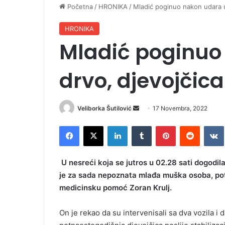
Početna
/
HRONIKA
/
Mladić poginuo nakon udara u
HRONIKA
Mladić poginuo
drvo, djevojčic
Veliborka Šutilović
S
17 Novembra, 2022
e
Facebook
X
LinkedIn
Tumblr
Pinterest
Reddit
VK
n
d
a
U nesreći koja se jutros u 02.28 sati dogodi
n
je za sada nepoznata mlađa muška osoba, pot
e
medicinsku pomoć Zoran Krulj.
m
a
On je rekao da su intervenisali sa dva vozila i 
i