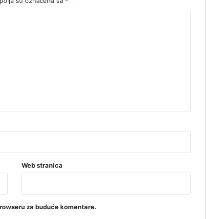
olja su označena sa
*
Web stranica
browseru za buduće komentare.