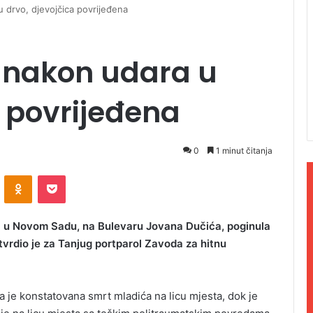
 drvo, djevojčica povrijeđena
 nakon udara u
a povrijeđena
0
1 minut čitanja
ontakte
Odnoklassniki
Pocket
la u Novom Sadu, na Bulevaru Jovana Dučića, poginula
vrdio je za Tanjug portparol Zavoda za hitnu
da je konstatovana smrt mladića na licu mjesta, dok je