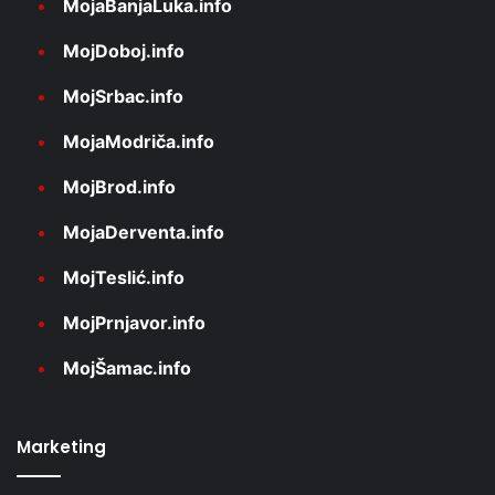
MojaBanjaLuka.info
MojDoboj.info
MojSrbac.info
MojaModriča.info
MojBrod.info
MojaDerventa.info
MojTeslić.info
MojPrnjavor.info
MojŠamac.info
Marketing