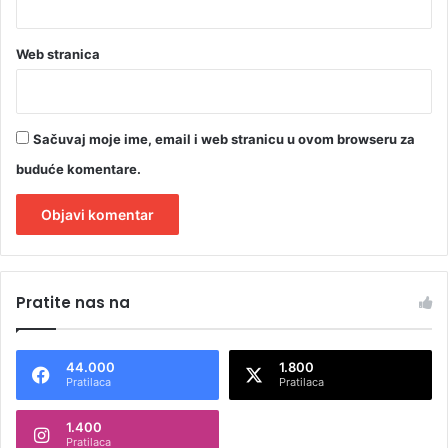
a
(
Web stranica
V
I
D
E
Sačuvaj moje ime, email i web stranicu u ovom browseru za
O
)
buduće komentare.
A
l
Pratite nas na
t
e
44.000
1.800
r
Pratilaca
Pratilaca
n
1.400
a
Pratilaca