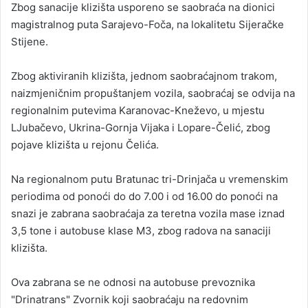
Zbog sanacije klizišta usporeno se saobraća na dionici
magistralnog puta Sarajevo-Foča, na lokalitetu Sijeračke
Stijene.
Zbog aktiviranih klizišta, jednom saobraćajnom trakom,
naizmjeničnim propuštanjem vozila, saobraćaj se odvija na
regionalnim putevima Karanovac-Kneževo, u mjestu
LJubačevo, Ukrina-Gornja Vijaka i Lopare-Čelić, zbog
pojave klizišta u rejonu Čelića.
Na regionalnom putu Bratunac tri-Drinjača u vremenskim
periodima od ponoći do do 7.00 i od 16.00 do ponoći na
snazi je zabrana saobraćaja za teretna vozila mase iznad
3,5 tone i autobuse klase M3, zbog radova na sanaciji
klizišta.
Ova zabrana se ne odnosi na autobuse prevoznika
"Drinatrans" Zvornik koji saobraćaju na redovnim