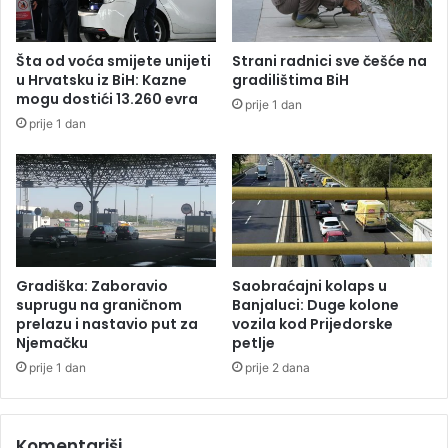
d
a
i
n
t
i
Šta od voća smijete unijeti
Strani radnici sve češće na
a
h
u Hrvatsku iz BiH: Kazne
gradilištima BiH
z
5
mogu dostići 13.260 evra
prije 1 dan
b
0
prije 1 dan
o
.
g
0
r
0
a
0
s
K
t
M
a
:
e
J
Gradiška: Zaboravio
Saobraćajni kolaps u
u
a
suprugu na graničnom
Banjaluci: Duge kolone
r
s
prelazu i nastavio put za
vozila kod Prijedorske
i
Njemačku
petlje
a
b
m
prije 1 dan
prije 2 dana
o
d
r
o
a
v
Komentariši
e