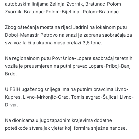
autobuskim linijama Zelinja-Zvornik, Bratunac-Polom-
Zvornik, Bratunac-Polom-Bijeljina i Polom-Bratunac.
Zbog oštećenja mosta na rijeci Jadrini na lokalnom putu
Doboj-Manastir Petrovo na snazi je zabrana saobraćaja za
sva vozila čija ukupna masa prelazi 3,5 tone.
Na regionalnom putu Površnice-Lopare saobraćaj teretnih
vozila je preusmjeren na putni pravac Lopare-Priboj-Banj
Brdo.
U FBiH ugaženog snijega ima na putnim pravcima Livno-
Kupres, Livno-Mrkonjić-Grad, Tomislavgrad-Šujica i Livno-
Drvar.
Na dionicama u jugozapadnim krajevima dodatne
poteškoće stvara jak vjetar koji formira snježne nanose.