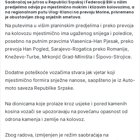
Saobraćaj se jutros u Republici Srpskoj i Federaciji BiH u nižim
n
predjelima odvija po mjestimično mokrim i klizavim kolovozima, a
na regionalnom putu Ulog-Klanci na prevoju Morine, privremeno
d
je obustavljen zbog snježnih smetova.
a
Na putevima u višim planinskim predjelima i preko prevoja
n
na kolovozu mjestimično ima ugaženog snijega i poledice,
e
posebno na putnim pravcima Vlasenica-Han Pjesak, preko
m
prevoja Han Pogled, Sarajevo-Rogatica preko Romanije,
a
Kneževo-Turbe, Mrkonjić Grad-Mliništa i Šipovo-Strojice.
i
l
Dodatne poteškoće vozačima stvara jak vjetar koji
mjestimično formira snježne nanose, saopšteno je iz Auto-
moto saveza Republike Srpske.
Na dionicama koje prolaze kroz usjeke i pored kamenih
kosina vozači se upozoravaju na povećanu opasnost od
odrona kamenja i zemlje na kolovoz.
Zbog radova, izmijenjen je režim saobraćaja na