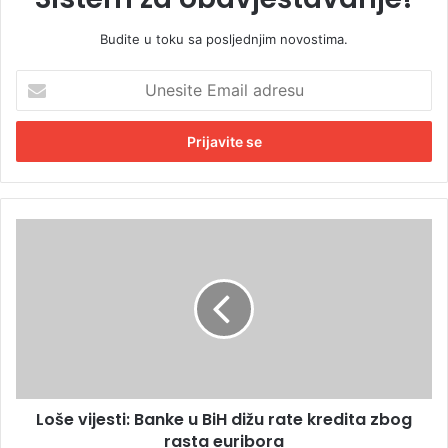
Budite u toku sa posljednjim novostima.
U
n
e
s
i
t
e
E
L
m
o
a
š
i
e
l
v
a
i
d
j
r
e
e
s
s
Loše vijesti: Banke u BiH dižu rate kredita zbog
t
u
rasta euribora
i