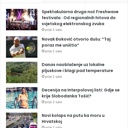
Spektakularna druga noć Freshwave
festivala : Od regionalnih hitova do
svjetskog elektronskog zvuka
prije 2 sata
Novak Đoković otvorio dušu: “Taj
poraz me uništio”
prije 2 sata
Danas naoblačenje uz lokalne
pljuskove i blagi pad temperature
prije 2 sata
Decenija na Interpolovoj listi: Gdje se
krije Slobodanka Tošić?
prije 2 sata
Novi kolaps na putu ka moru u
Hrvatskoj
prije 2 sata