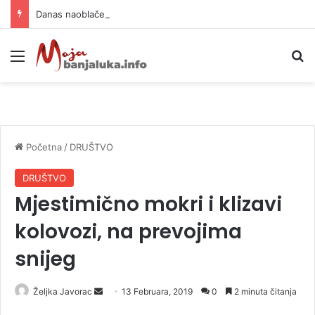
Danas naoblačenje uz lokalne pljuskove i blagi pad temperature
Meni
P
Početna
/
DRUŠTVO
DRUŠTVO
Mjestimično mokri i klizavi
kolovozi, na prevojima
snijeg
Željka Javorac
S
13 Februara, 2019
0
2 minuta čitanja
e