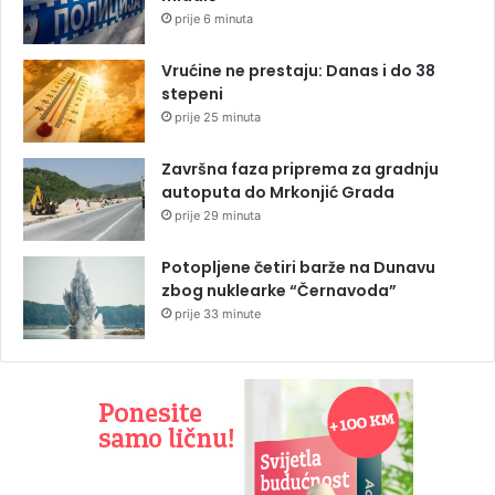
prije 6 minuta
Vrućine ne prestaju: Danas i do 38
stepeni
prije 25 minuta
Završna faza priprema za gradnju
autoputa do Mrkonjić Grada
prije 29 minuta
Potopljene četiri barže na Dunavu
zbog nuklearke “Černavoda”
prije 33 minute