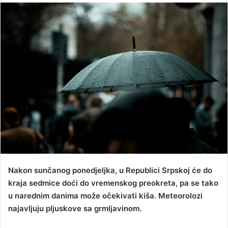
n
d
a
n
e
m
a
i
l
Nakon sunčanog ponedjeljka, u Republici Srpskoj će do
kraja sedmice doći do vremenskog preokreta, pa se tako
u narednim danima može očekivati kiša. Meteorolozi
najavljuju pljuskove sa grmljavinom.