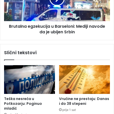
a
l
o
n
k
a
u
e
p
Brutalna egzekucija u Barseloni: Mediji navode
g
u
da je ubijen Srbin
z
:
e
R
k
K
u
Slični tekstovi
B
c
o
i
r
j
a
a
c
u
o
B
b
a
i
r
l
s
Teška nesreća u
Vrućine ne prestaju: Danas
j
e
Potkozarju: Poginuo
i do 38 stepeni
e
l
mladić
prije 1 sat
ž
o