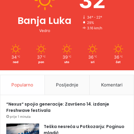
32
Banja Luka
34º - 22º
29%
3.16 km/h
Vedro
34
37
39
36
36
℃
℃
℃
℃
℃
ned
pon
uto
sri
čet
Popularno
Posljednje
Komentari
“Nexus“ spojio generacije: Završeno 14. izdanje
Freshwave festivala
prije 1 minuta
Teška nesreća u Potkozarju: Poginuo
mladić