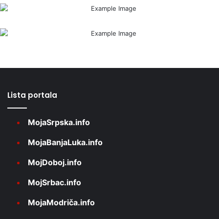
Lista portala
MojaSrpska.info
MojaBanjaLuka.info
MojDoboj.info
MojSrbac.info
MojaModriča.info