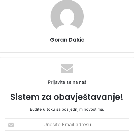
Goran Dakic
Prijavite se na naš
Sistem za obavještavanje!
Budite u toku sa posljednjim novostima.
U
n
e