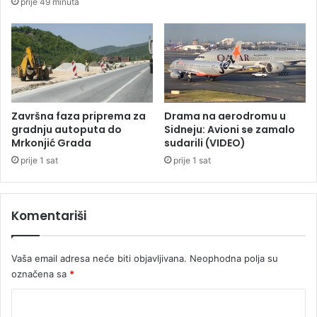
prije 49 minuta
i
n
o
i
n
:
a
M
j
e
v
d
e
i
ć
j
Završna faza priprema za
Drama na aerodromu u
e
i
gradnju autoputa do
Sidneju: Avioni se zamalo
e
n
Mrkonjić Grada
sudarili (VIDEO)
v
a
prije 1 sat
prije 1 sat
r
v
o
o
p
d
Komentariši
s
e
k
d
e
a
Vaša email adresa neće biti objavljivana.
Neophodna polja su
u
j
s
označena sa
*
e
p
u
K
j
b