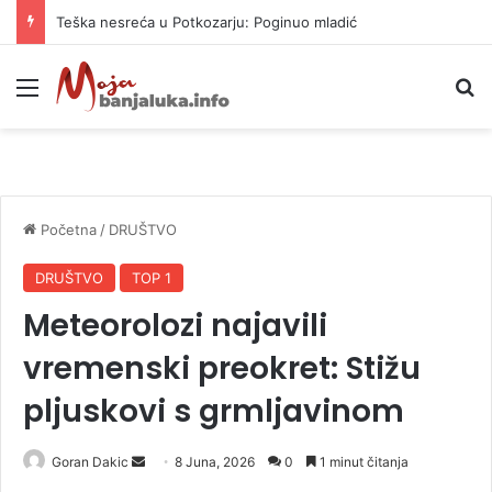
Teška nesreća u Potkozarju: Poginuo mladić
Meni
P
Početna
/
DRUŠTVO
DRUŠTVO
TOP 1
Meteorolozi najavili
vremenski preokret: Stižu
pljuskovi s grmljavinom
Goran Dakic
S
8 Juna, 2026
0
1 minut čitanja
e