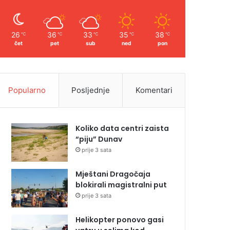
26
36
33
35
38
℃
℃
℃
℃
℃
čet
pet
sub
ned
pon
Popularno
Posljednje
Komentari
Koliko data centri zaista
“piju” Dunav
prije 3 sata
Mještani Dragočaja
blokirali magistralni put
prije 3 sata
Helikopter ponovo gasi