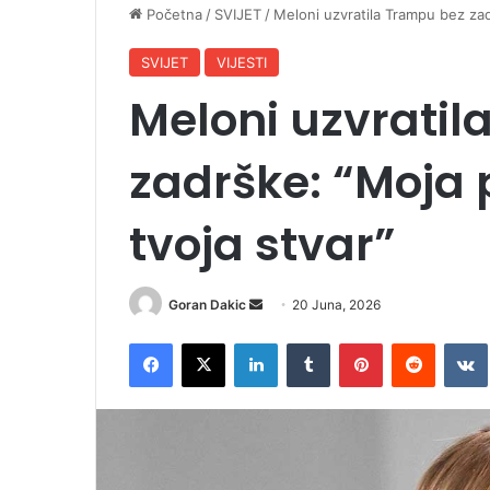
Početna
/
SVIJET
/
Meloni uzvratila Trampu bez zad
SVIJET
VIJESTI
Meloni uzvratil
zadrške: “Moja 
tvoja stvar”
Goran Dakic
S
20 Juna, 2026
e
Facebook
X
LinkedIn
Tumblr
Pinterest
Reddit
VK
n
d
a
n
e
m