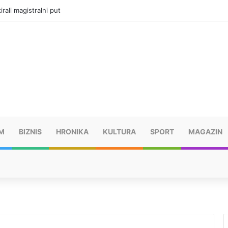
vatru u selima kod Trebinja
M
BIZNIS
HRONIKA
KULTURA
SPORT
MAGAZIN