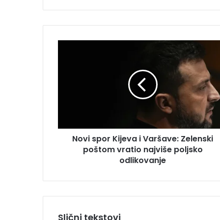
t
e
E
m
N
a
o
i
v
l
i
a
s
d
p
r
o
e
r
s
K
u
Novi spor Kijeva i Varšave: Zelenski
i
poštom vratio najviše poljsko
j
e
odlikovanje
v
a
i
V
a
Slični tekstovi