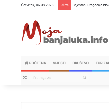
Četvrtak, 06.08.2026.
Uživo
Helikopter ponovo gasi 
POČETNA
VIJESTI
DRUŠTVO
TURIZA
Nasumični tekstovi
Pretraga
za