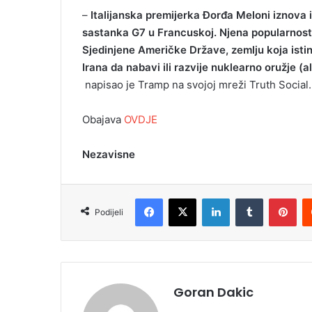
–
Italijanska premijerka Đorđa Meloni iznova 
sastanka G7 u Francuskoj. Njena popularnost u 
Sjedinjene Američke Države, zemlju koja istinski
Irana da nabavi ili razvije nuklearno oružje (
napisao je Tramp na svojoj mreži Truth Social.
Obajava
OVDJE
Nezavisne
Facebook
X
LinkedIn
Tumblr
Pinterest
Podijeli
Goran Dakic