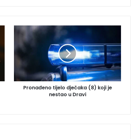
P
r
o
n
a
đ
e
n
o
Pronađeno tijelo dječaka (8) koji je
t
nestao u Dravi
i
j
e
l
o
d
j