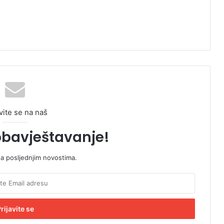
vite se na naš
obavještavanje!
sa posljednjim novostima.