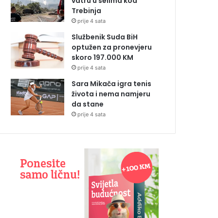
vatru u selima kod
Trebinja
prije 4 sata
Službenik Suda BiH
optužen za pronevjeru
skoro 197.000 KM
prije 4 sata
Sara Mikača igra tenis
života i nema namjeru
da stane
prije 4 sata