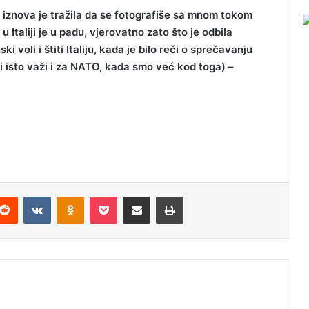
i iznova je tražila da se fotografiše sa mnom tokom
Italiji je u padu, vjerovatno zato što je odbila
 voli i štiti Italiju, kada je bilo reči o sprečavanju
ali isto važi i za NATO, kada smo već kod toga) –
Reddit
VKontakte
Odnoklassniki
Pocket
Podijeli putem Emaila
Odštampaj