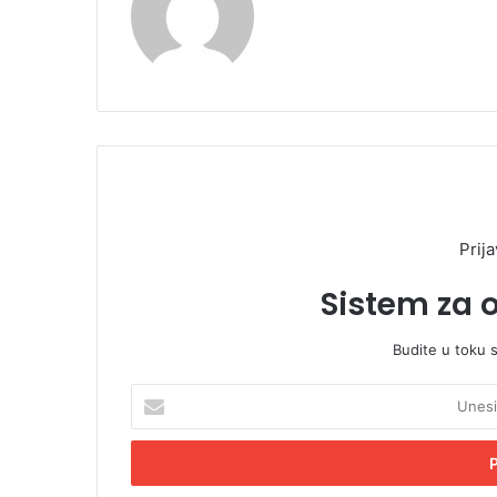
Prija
Sistem za 
Budite u toku 
U
n
e
s
i