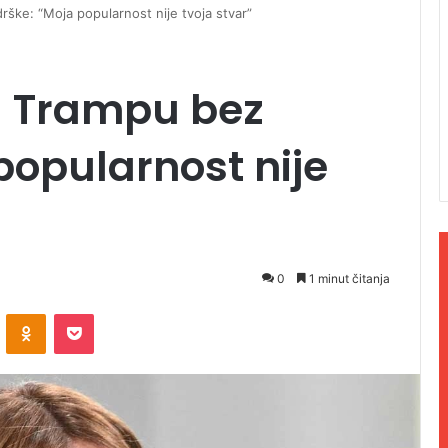
rške: “Moja popularnost nije tvoja stvar”
a Trampu bez
popularnost nije
0
1 minut čitanja
ontakte
Odnoklassniki
Pocket