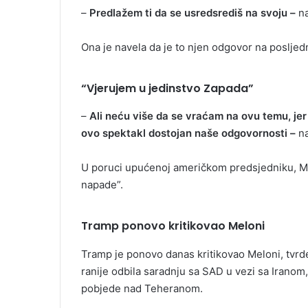
–
Predlažem ti da se usredsrediš na svoju –
na
Ona je navela da je to njen odgovor na poslje
“Vjerujem u jedinstvo Zapada”
–
Ali neću više da se vraćam na ovu temu, jer 
ovo spektakl dostojan naše odgovornosti –
na
U poruci upućenoj američkom predsjedniku, Me
napade”.
Tramp ponovo kritikovao Meloni
Tramp je ponovo danas kritikovao Meloni, tvrdeć
ranije odbila saradnju sa SAD u vezi sa Irano
pobjede nad Teheranom.