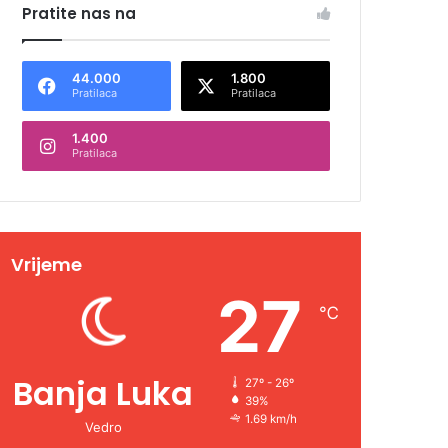
Pratite nas na
44.000
1.800
Pratilaca
Pratilaca
1.400
Pratilaca
Vrijeme
27
℃
Banja Luka
27º - 26º
39%
1.69 km/h
Vedro