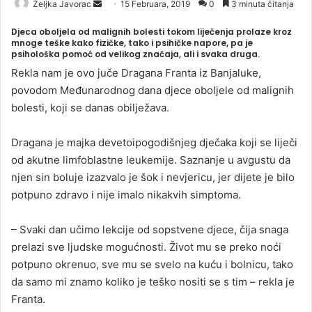
Željka Javorac
S
15 Februara, 2019
0
3 minuta čitanja
e
Djeca oboljela od malignih bolesti tokom liječenja prolaze kroz
n
mnoge teške kako fizičke, tako i psihičke napore, pa je
psihološka pomoć od velikog značaja, ali i svaka druga.
d
a
Rekla nam je ovo juče Dragana Franta iz Banjaluke,
n
povodom Međunarodnog dana djece oboljele od malignih
e
bolesti, koji se danas obilježava.
m
a
Dragana je majka devetoipogodišnjeg dječaka koji se liječi
i
od akutne limfoblastne leukemije. Saznanje u avgustu da
l
njen sin boluje izazvalo je šok i nevjericu, jer dijete je bilo
potpuno zdravo i nije imalo nikakvih simptoma.
– Svaki dan učimo lekcije od sopstvene djece, čija snaga
prelazi sve ljudske mogućnosti. Život mu se preko noći
potpuno okrenuo, sve mu se svelo na kuću i bolnicu, tako
da samo mi znamo koliko je teško nositi se s tim – rekla je
Franta.