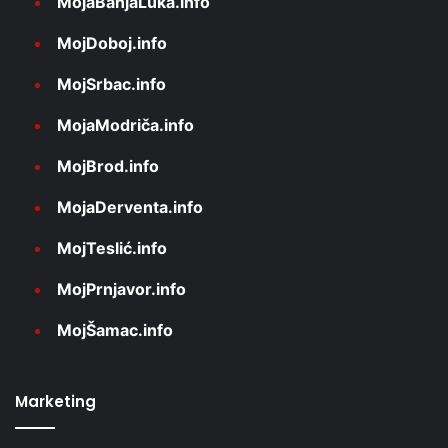
MojaBanjaLuka.info
MojDoboj.info
MojSrbac.info
MojaModriča.info
MojBrod.info
MojaDerventa.info
MojTeslić.info
MojPrnjavor.info
MojŠamac.info
Marketing