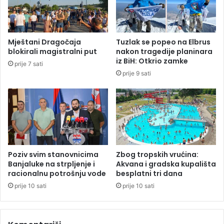
:
R
a
d
Mještani Dragočaja
Tuzlak se popeo na Elbrus
m
blokirali magistralni put
nakon tragedije planinara
a
iz BiH: Otkrio zamke
prije 7 sati
n
prije 9 sati
o
v
i
ć
u
p
o
z
Poziv svim stanovnicima
Zbog tropskih vrućina:
o
Banjaluke na strpljenje i
Akvana i gradska kupališta
r
racionalnu potrošnju vode
besplatni tri dana
a
prije 10 sati
prije 10 sati
v
a
d