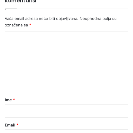
Komentariši
a
p
o
Vaša email adresa neće biti objavljivana.
Neophodna polja su
s
označena sa
*
t
o
K
j
i
o
m
m
o
e
g
u
n
ć
t
n
o
a
s
r
Ime
*
t
d
*
a
S
r
Email
*
p