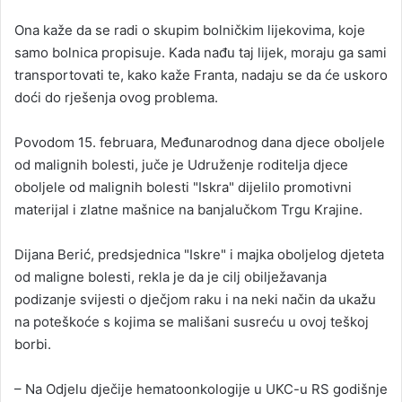
Ona kaže da se radi o skupim bolničkim lijekovima, koje
samo bolnica propisuje. Kada nađu taj lijek, moraju ga sami
transportovati te, kako kaže Franta, nadaju se da će uskoro
doći do rješenja ovog problema.
Povodom 15. februara, Međunarodnog dana djece oboljele
od malignih bolesti, juče je Udruženje roditelja djece
oboljele od malignih bolesti "Iskra" dijelilo promotivni
materijal i zlatne mašnice na banjalučkom Trgu Krajine.
Dijana Berić, predsjednica "Iskre" i majka oboljelog djeteta
od maligne bolesti, rekla je da je cilj obilježavanja
podizanje svijesti o dječjom raku i na neki način da ukažu
na poteškoće s kojima se mališani susreću u ovoj teškoj
borbi.
– Na Odjelu dječije hematoonkologije u UKC-u RS godišnje