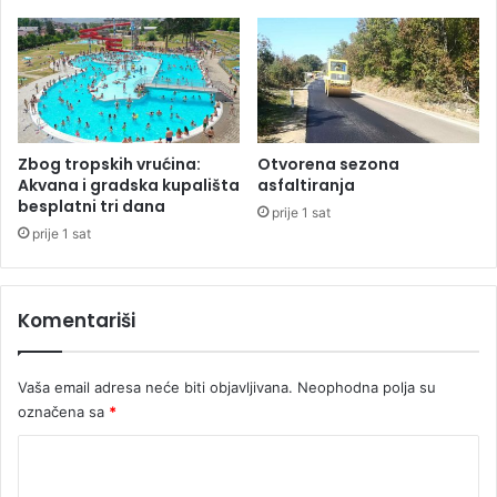
i
a
u
n
G
i
r
č
a
n
d
o
i
g
Zbog tropskih vrućina:
Otvorena sezona
š
p
Akvana i gradska kupališta
asfaltiranja
c
besplatni tri dana
r
prije 1 sat
i
e
prije 1 sat
(
l
V
a
I
z
Komentariši
D
a
E
u
O
G
Vaša email adresa neće biti objavljivana.
Neophodna polja su
)
r
označena sa
*
a
d
K
i
o
š