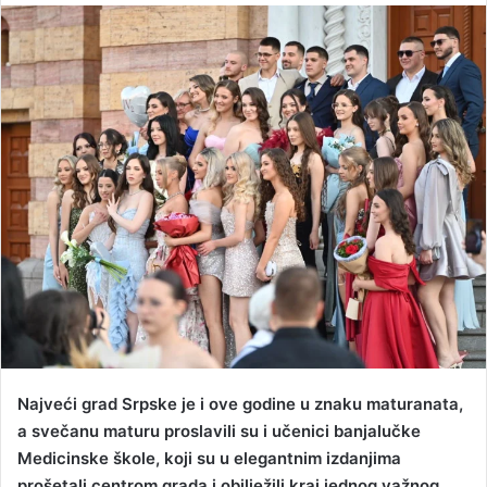
n
d
a
n
e
m
a
i
l
Najveći grad Srpske je i ove godine u znaku maturanata,
a svečanu maturu proslavili su i učenici banjalučke
Medicinske škole, koji su u elegantnim izdanjima
prošetali centrom grada i obilježili kraj jednog važnog