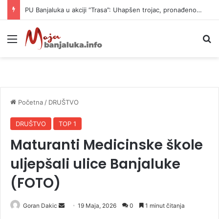
PU Banjaluka u akciji “Trasa”: Uhapšen trojac, pronađeno 14 automatskih pušaka (FOTO)
Meni
P
Početna
/
DRUŠTVO
DRUŠTVO
TOP 1
Maturanti Medicinske škole
uljepšali ulice Banjaluke
(FOTO)
Goran Dakic
S
19 Maja, 2026
0
1 minut čitanja
e