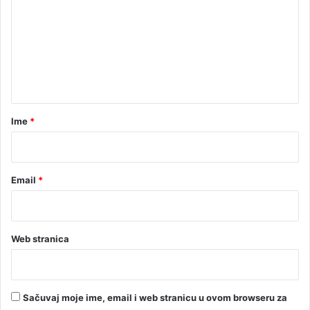
c
m
i
e
n
t
a
r
Ime
*
*
Email
*
Web stranica
Sačuvaj moje ime, email i web stranicu u ovom browseru za