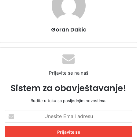
Goran Dakic
Prijavite se na naš
Sistem za obavještavanje!
Budite u toku sa posljednjim novostima.
U
n
e
s