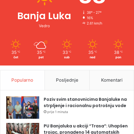
Banja Luka
38º - 27º
16%
2.61 km/h
Vedro
35
35
33
35
38
℃
℃
℃
℃
℃
čet
pet
sub
ned
pon
Popularno
Posljednje
Komentari
Poziv svim stanovnicima Banjaluke na
strpljenje i racionalnu potrošnju vode
prije 1 minuta
PU Banjaluka u akciji “Trasa”: Uhapšen
trojac, pronađeno 14 automatskih