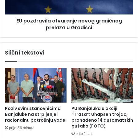
i
r
p
a
r
v
e
EU pozdravila otvaranje novog graničnog
i
l
prelaza u Gradišci
l
a
a
z
o
p
t
Slični tekstovi
r
v
e
a
k
r
o
a
m
n
o
j
s
e
t
n
a
o
Poziv svim stanovnicima
PU Banjaluka u akciji
n
v
Banjaluke na strpljenje i
“Trasa”: Uhapšen trojac,
a
o
racionalnu potrošnju vode
pronađeno 14 automatskih
S
g
pušaka (FOTO)
prije 36 minuta
a
g
prije 1 sat
v
r