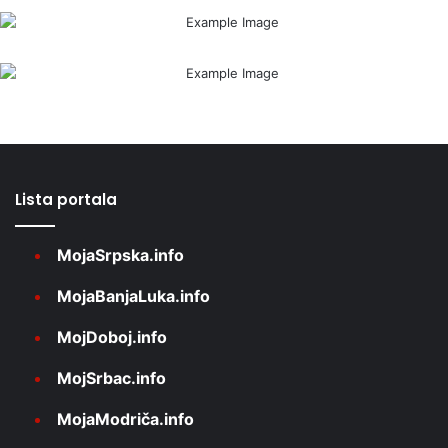
Lista portala
MojaSrpska.info
MojaBanjaLuka.info
MojDoboj.info
MojSrbac.info
MojaModriča.info