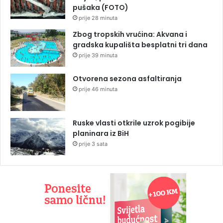
pušaka (FOTO)
prije 28 minuta
Zbog tropskih vrućina: Akvana i
gradska kupališta besplatni tri dana
prije 39 minuta
Otvorena sezona asfaltiranja
prije 46 minuta
Ruske vlasti otkrile uzrok pogibije
planinara iz BiH
prije 3 sata