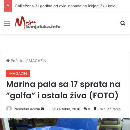
Obilježena 31 godina od avio-napada na izbjegličku kolonu
Meni
P
Početna
/
MAGAZIN
MAGAZIN
Marina pala sa 17 sprata na
”golfa” i ostala živa (FOTO)
Promotim Admin
S
26 Oktobra, 2016
0
1 minut čitanja
e
n
d