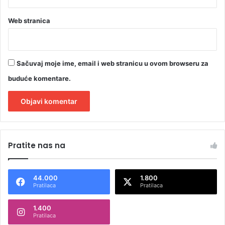
Web stranica
Sačuvaj moje ime, email i web stranicu u ovom browseru za
buduće komentare.
A
l
Pratite nas na
t
e
44.000
1.800
r
Pratilaca
Pratilaca
n
1.400
a
Pratilaca
t