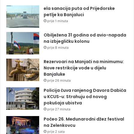
ela sanacija puta od Prijedorske
petlje ka Banjaluci
prije 1 minuta
Obilježena 31 godina od avio-napada
na izbjegličku kolonu
prije 8 minuta
Rezervoari na Manjači na minimumu:
Nove restrikcije vode u dijelu
Banjaluke
prije 26 minuta
Policija čuva ranjenog Davora Dabića
u KCUS-u: Strahuju od novog
pokušaja ubistva
prije 27 minuta
Počeo 26. Međunarodni džez festival
na Zelenkovcu
prije 2 sata