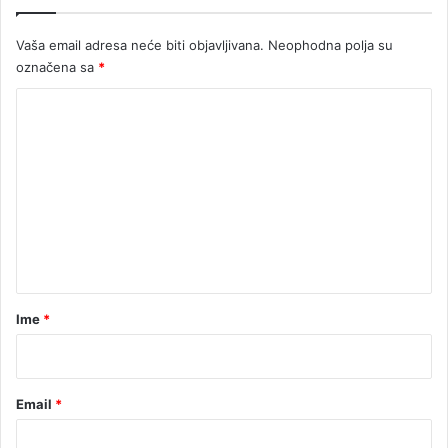
a
'
…
l
Vaša email adresa neće biti objavljivana.
Neophodna polja su
i
označena sa
*
j
e
K
k
'
o
'
m
z
e
a
n
n
e
t
m
a
a
r
r
Ime
*
*
Email
*