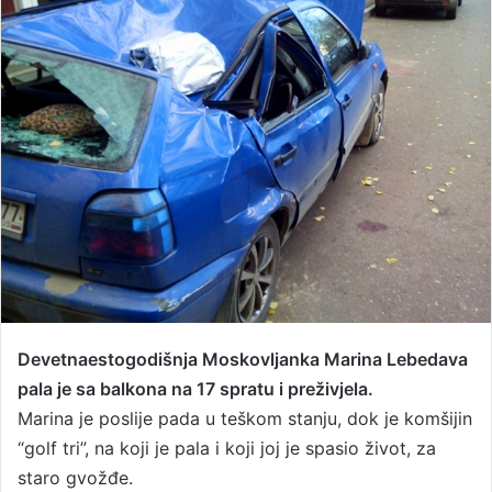
a
n
e
m
a
i
l
Devetnaestogodišnja Moskovljanka Marina Lebedava
pala je sa balkona na 17 spratu i preživjela.
Marina je poslije pada u teškom stanju, dok je komšijin
“golf tri”, na koji je pala i koji joj je spasio život, za
staro gvožđe.