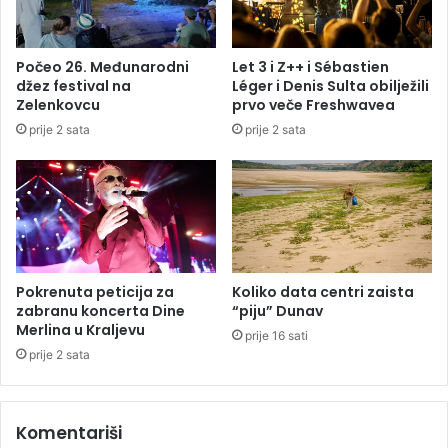
z
N
a
A
s
T
Počeo 26. Međunarodni
Let 3 i Z++ i Sébastien
r
A
džez festival na
Léger i Denis Sulta obilježili
c
:
Zelenkovcu
prvo veče Freshwavea
e
P
prije 2 sata
prije 2 sata
i
a
e
m
l
e
i
t
k
n
s
o
i
o
r
g
Pokrenuta peticija za
Koliko data centri zaista
z
l
zabranu koncerta Dine
“piju” Dunav
d
e
Merlina u Kraljevu
prije 16 sati
r
d
prije 2 sata
a
a
v
l
l
o
Komentariši
j
'