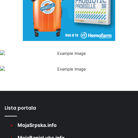
Lista portala
MojaSrpska.info
MojaBanjaLuka.info