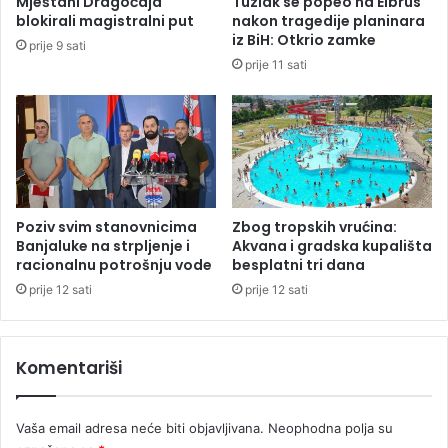
Mještani Dragočaja
Tuzlak se popeo na Elbrus
r
d
blokirali magistralni put
nakon tragedije planinara
i
v
iz BiH: Otkrio zamke
prije 9 sati
s
a
prije 11 sati
t
l
a
a
Poziv svim stanovnicima
Zbog tropskih vrućina:
Banjaluke na strpljenje i
Akvana i gradska kupališta
racionalnu potrošnju vode
besplatni tri dana
prije 12 sati
prije 12 sati
Komentariši
Vaša email adresa neće biti objavljivana.
Neophodna polja su