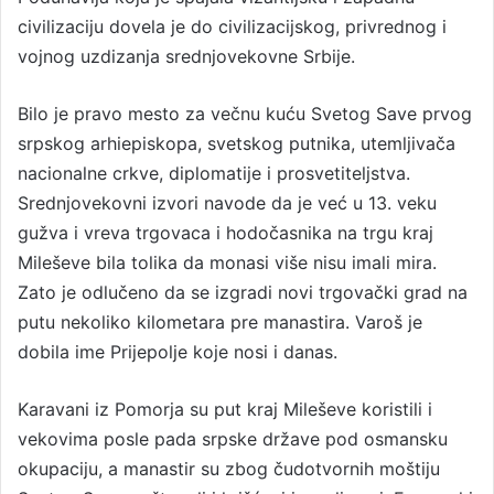
civilizaciju dovela je do civilizacijskog, privrednog i
vojnog uzdizanja srednjovekovne Srbije.
Bilo je pravo mesto za večnu kuću Svetog Save prvog
srpskog arhiepiskopa, svetskog putnika, utemljivača
nacionalne crkve, diplomatije i prosvetiteljstva.
Srednjovekovni izvori navode da je već u 13. veku
gužva i vreva trgovaca i hodočasnika na trgu kraj
Mileševe bila tolika da monasi više nisu imali mira.
Zato je odlučeno da se izgradi novi trgovački grad na
putu nekoliko kilometara pre manastira. Varoš je
dobila ime Prijepolje koje nosi i danas.
Karavani iz Pomorja su put kraj Mileševe koristili i
vekovima posle pada srpske države pod osmansku
okupaciju, a manastir su zbog čudotvornih moštiju