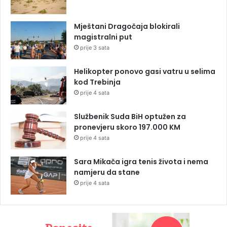
Mještani Dragočaja blokirali
magistralni put
prije 3 sata
Helikopter ponovo gasi vatru u selima
kod Trebinja
prije 4 sata
Službenik Suda BiH optužen za
pronevjeru skoro 197.000 KM
prije 4 sata
Sara Mikača igra tenis života i nema
namjeru da stane
prije 4 sata