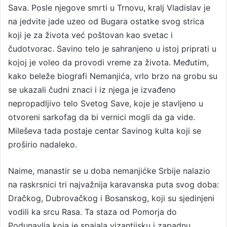
Sava. Posle njegove smrti u Trnovu, kralj Vladislav je
na jedvite jade uzeo od Bugara ostatke svog strica
koji je za života već poštovan kao svetac i
čudotvorac. Savino telo je sahranjeno u istoj priprati u
kojoj je voleo da provodi vreme za života. Međutim,
kako beleže biografi Nemanjića, vrlo brzo na grobu su
se ukazali čudni znaci i iz njega je izvađeno
nepropadljivo telo Svetog Save, koje je stavljeno u
otvoreni sarkofag da bi vernici mogli da ga vide.
Mileševa tada postaje centar Savinog kulta koji se
proširio nadaleko.
Naime, manastir se u doba nemanjićke Srbije nalazio
na raskrsnici tri najvažnija karavanska puta svog doba:
Dračkog, Dubrovačkog i Bosanskog, koji su sjedinjeni
vodili ka srcu Rasa. Ta staza od Pomorja do
Podunavlja koja je spajala vizantijsku i zapadnu