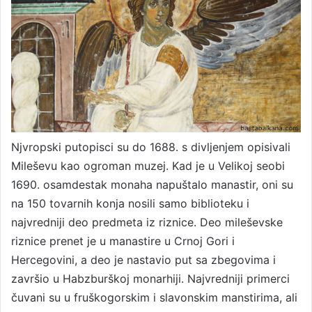
Njvropski putopisci su do 1688. s divljenjem opisivali
Mileševu kao ogroman muzej. Kad je u Velikoj seobi
1690. osamdestak monaha napuštalo manastir, oni su
na 150 tovarnih konja nosili samo biblioteku i
najvredniji deo predmeta iz riznice. Deo mileševske
riznice prenet je u manastire u Crnoj Gori i
Hercegovini, a deo je nastavio put sa zbegovima i
završio u Habzburškoj monarhiji. Najvredniji primerci
čuvani su u fruškogorskim i slavonskim manstirima, ali