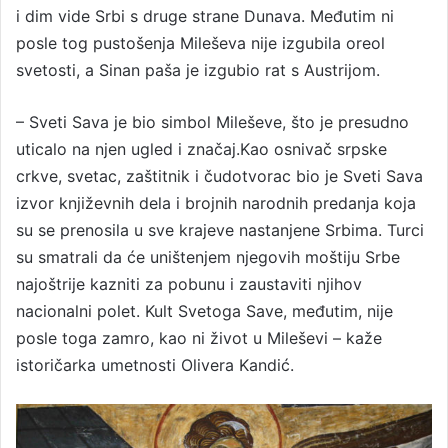
i dim vide Srbi s druge strane Dunava. Međutim ni
posle tog pustošenja Mileševa nije izgubila oreol
svetosti, a Sinan paša je izgubio rat s Austrijom.
– Sveti Sava je bio simbol Mileševe, što je presudno
uticalo na njen ugled i značaj.Kao osnivač srpske
crkve, svetac, zaštitnik i čudotvorac bio je Sveti Sava
izvor književnih dela i brojnih narodnih predanja koja
su se prenosila u sve krajeve nastanjene Srbima. Turci
su smatrali da će uništenjem njegovih moštiju Srbe
najoštrije kazniti za pobunu i zaustaviti njihov
nacionalni polet. Kult Svetoga Save, međutim, nije
posle toga zamro, kao ni život u Mileševi – kaže
istoričarka umetnosti Olivera Kandić.