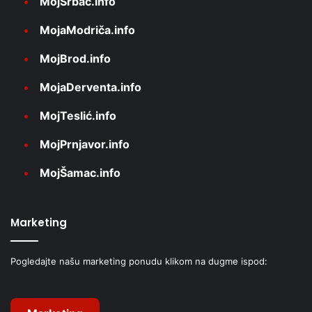
MojSrbac.info
MojaModriča.info
MojBrod.info
MojaDerventa.info
MojTeslić.info
MojPrnjavor.info
MojŠamac.info
Marketing
Pogledajte našu marketing ponudu klikom na dugme ispod: