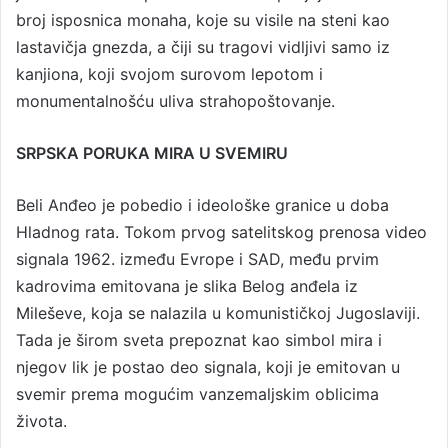
broj isposnica monaha, koje su visile na steni kao
lastavičja gnezda, a čiji su tragovi vidljivi samo iz
kanjiona, koji svojom surovom lepotom i
monumentalnošću uliva strahopoštovanje.
SRPSKA PORUKA MIRA U SVEMIRU
Beli Anđeo je pobedio i ideološke granice u doba
Hladnog rata. Tokom prvog satelitskog prenosa video
signala 1962. između Evrope i SAD, među prvim
kadrovima emitovana je slika Belog anđela iz
Mileševe, koja se nalazila u komunističkoj Jugoslaviji.
Tada je širom sveta prepoznat kao simbol mira i
njegov lik je postao deo signala, koji je emitovan u
svemir prema mogućim vanzemaljskim oblicima
života.