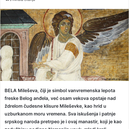
n
d
a
n
e
m
a
i
l
BELA Mileševa, čiji je simbol vanvremenska lepota
freske Belog anđela, već osam vekova opstaje nad
ždrelom čudesne klisure Mileševke, kao hrid u
uzburkanom moru vremena. Sva iskušenja i patnje
srpskog naroda pretrpeo je i ovaj manastir, koji je kao