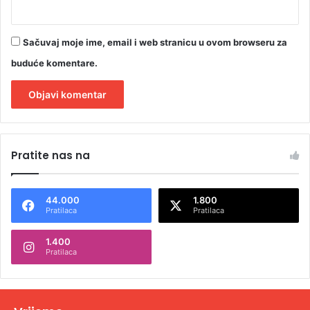
Sačuvaj moje ime, email i web stranicu u ovom browseru za
buduće komentare.
A
l
Pratite nas na
t
e
44.000
1.800
r
Pratilaca
Pratilaca
n
1.400
a
Pratilaca
t
i
v