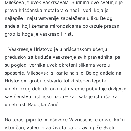
Mileševa je uvek vaskrsavala. Sudbina ove svetinje je
prava hrišćanska metafora o nadi i veri, koja je
najlepše i najstrastvenije zabeležena u liku Belog
anđela, koji ženama mironosicama pokazuje prazan
grob iz koga je vaskrsao Hrist.
– Vaskrsenje Hristovo je u hrišćanskom učenju
preduslov za buduće vaskrsenje svih pravednika, pa
su pogledi vernika uvek okretani slikama vere u
spasenje. Mileševski slikar je na slici Belog anđela na
Hristovom grobu ostvario toliki stepen lepote
umetničkog dela da on u isto vreme pobuđuje divljenje
savršenstvu i istinsku nadu – zapisala je istoričarka
umetnosti Radojka Zarić.
Na terasi piprate mileševske Vaznesenske crkve, kažu
istoričari, voleo je za života da boravi i piše Sveti