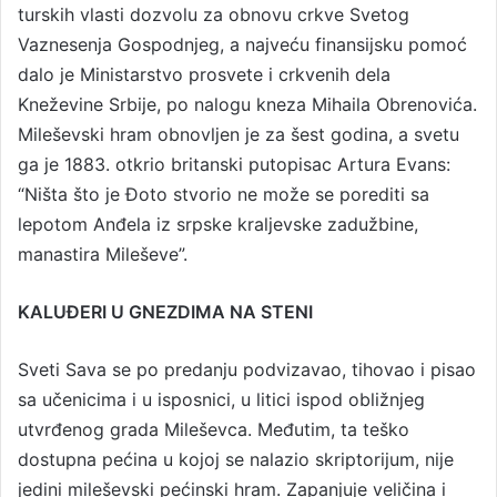
turskih vlasti dozvolu za obnovu crkve Svetog
Vaznesenja Gospodnjeg, a najveću finansijsku pomoć
dalo je Ministarstvo prosvete i crkvenih dela
Kneževine Srbije, po nalogu kneza Mihaila Obrenovića.
Mileševski hram obnovljen je za šest godina, a svetu
ga je 1883. otkrio britanski putopisac Artura Evans:
“Ništa što je Đoto stvorio ne može se porediti sa
lepotom Anđela iz srpske kraljevske zadužbine,
manastira Mileševe”.
KALUĐERI U GNEZDIMA NA STENI
Sveti Sava se po predanju podvizavao, tihovao i pisao
sa učenicima i u isposnici, u litici ispod obližnjeg
utvrđenog grada Mileševca. Međutim, ta teško
dostupna pećina u kojoj se nalazio skriptorijum, nije
jedini mileševski pećinski hram. Zapanjuje veličina i