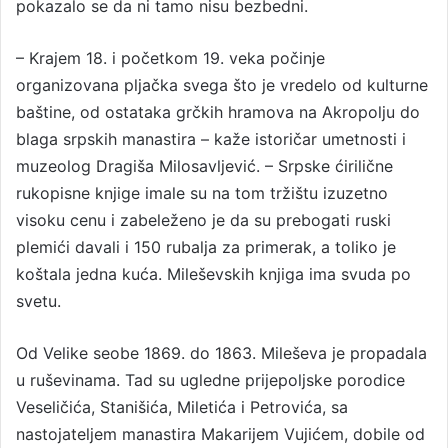
pokazalo se da ni tamo nisu bezbedni.
– Krajem 18. i početkom 19. veka počinje
organizovana pljačka svega što je vredelo od kulturne
baštine, od ostataka grčkih hramova na Akropolju do
blaga srpskih manastira – kaže istoričar umetnosti i
muzeolog Dragiša Milosavljević. – Srpske ćirilične
rukopisne knjige imale su na tom tržištu izuzetno
visoku cenu i zabeleženo je da su prebogati ruski
plemići davali i 150 rubalja za primerak, a toliko je
koštala jedna kuća. Mileševskih knjiga ima svuda po
svetu.
Od Velike seobe 1869. do 1863. Mileševa je propadala
u ruševinama. Tad su ugledne prijepoljske porodice
Veseličića, Stanišića, Miletića i Petrovića, sa
nastojateljem manastira Makarijem Vujićem, dobile od