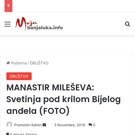
Helikopter ponovo gasi vatru u selima kod Trebinja
Meni
P
Početna
/
DRUŠTVO
DRUŠTVO
MANASTIR MILEŠEVA:
Svetinja pod krilom Bijelog
anđela (FOTO)
Promotim Admin
S
5 Novembra, 2016
0
e
5 minuta čitanja