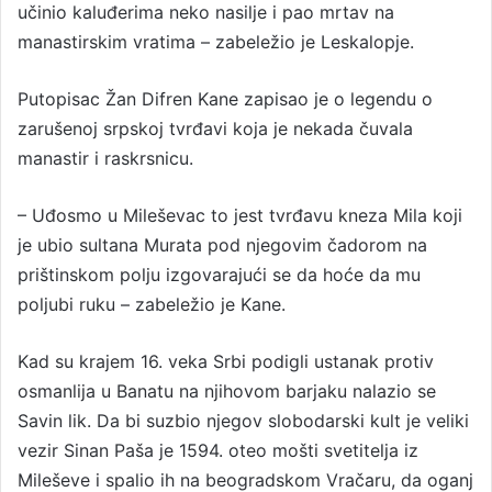
učinio kaluđerima neko nasilje i pao mrtav na
manastirskim vratima – zabeležio je Leskalopje.
Putopisac Žan Difren Kane zapisao je o legendu o
zarušenoj srpskoj tvrđavi koja je nekada čuvala
manastir i raskrsnicu.
– Uđosmo u Mileševac to jest tvrđavu kneza Mila koji
je ubio sultana Murata pod njegovim čadorom na
prištinskom polju izgovarajući se da hoće da mu
poljubi ruku – zabeležio je Kane.
Kad su krajem 16. veka Srbi podigli ustanak protiv
osmanlija u Banatu na njihovom barjaku nalazio se
Savin lik. Da bi suzbio njegov slobodarski kult je veliki
vezir Sinan Paša je 1594. oteo mošti svetitelja iz
Mileševe i spalio ih na beogradskom Vračaru, da oganj