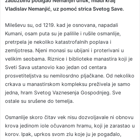
zadužbinu podigao Nemanjin unuk, mladi kralj
Vladislav Nemanjić, uz pomoć strica Svetog Save.
Mileševu su, od 1219. kad je osnovana, napadali
Kumani, osam puta su je palilile i rušile osmanlije,
pretrpela je nekoliko katastrofalnih poplava i
zemljotresa. Njeni monasi su ubijani i proterivani u
velikim seobama. Riznice i biblioteke manastira koji je
Sveti Sava ustanovio kao jedan od centara
prosvetiteljstva su nemilosrdno pljačkane. Od nekoliko
crkava u manastirskom kompleksu preživela je samo
jedna, hram Svetog Vaznesenja Gospodnjeg. Sve
ostale su srušene do temelja.
Osmanlije skoro čitav vek nisu dozvoljavale ni obnovu
krova jedinom iole očuvanom hramu, koji je zarastao u
korov. Ipak, uprkos svom zlu koje ju je pogađalo,