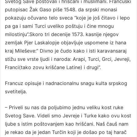
Svetog Save poštovali i hrišćani i muslimani. Francuski
putopisac Žak Gaso piše 1548. da srpski monasi
pokazuju očuvano telo sveca “koje je još čitavo i lepo
pa ga i sami Turci uveliko poštuju i čine mnogu
milostinju”.Skoro tri decenije 1573. kasnije njegov
zemljak Pjer Laskalopje objavljuje uspomene iz hana
kraj Mileševe:” Divno je čudo kako i isti karavansaraj
stižu sve vrste ljudi i naroda: Arapi, Turci, Grci, Jevreji,
Franci(tako zovu krišćane Latine) i drugi”.
Francuz opisuje i nadnacionalnu snagu kulta srpskog
svetitelja.
– Priveli su nas da poljubimo jednu veliku kost ruke
Svetog Save. Videli smo Jevreje i Turke kako ovu kost
ljube s istim poštovanjem kao hrišćani. Naš čauš nam
je rekao da je jedan Turčin koji je došao po taj harač